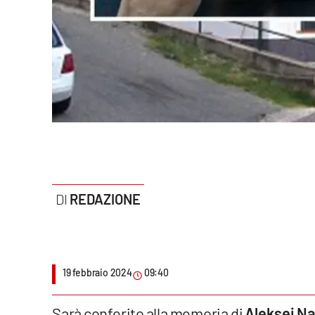
Politica
Sanità
Società
Sport
Rubriche
Good Morning Vietnam
REDAZIONE
Parchi Marini Calabria
Leggendo Alvaro insieme
19 febbraio 2024
09:40
Imprese Di Calabria
Le perfidie di Antonella Grippo
Sarà conferito alla memoria di
Aleksei N