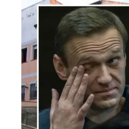
Cultura
Podcast
Meteo
Editoriali
Video
Ambiente
Cronaca
Cultura
Economia e Lavoro