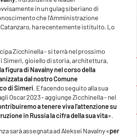
vvisamente in un gulag siberiano di
conoscimento che l'Amministrazione
di Catanzaro, ha recentemente istituito. Lo
ipa Zicchinella - si terrà nel prossimo
Simeri, gioiello di storia, architettura,
a figura di Navalny nel corso della
ganizzata dal nostro Comune
co di Simeri
. E facendo seguito alla sua
li Oscar 2023 - aggiunge Zicchinella - nel
ntribuiremo a tenere viva l'attenzione su
rruzione in Russia la cifra della sua vita
».
cenza sarà assegnata ad Aleksei Navalny «
per