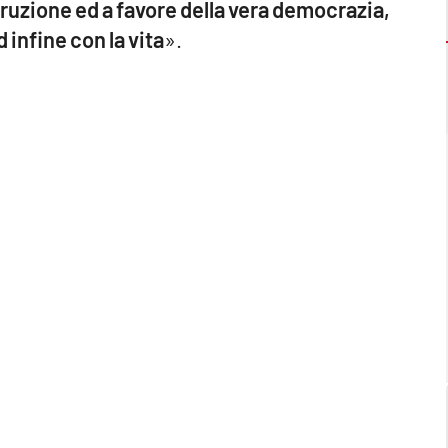
rruzione ed a favore della vera democrazia,
infine con la vita
».