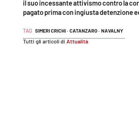
il suo incessante attivismo contro la co
pagato prima con ingiusta detenzione ed 
Reggio Calabria
Cosenza
TAG
SIMERI CRICHI ·
CATANZARO ·
NAVALNY
Tutti gli articoli di
Attualità
Lamezia Terme
Progetti
speciali
Buona Sanità Calabria
La
Calabriavisione
Destinazioni
Eventi