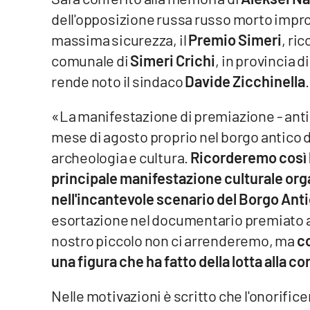
dell'opposizione russa russo morto impro
Venti di comunicazione
massima sicurezza, il
Premio Simeri
, ri
comunale di
Simeri Crichi
, in provincia 
Streaming
rende noto il sindaco
Davide Zicchinella
.
LaC TV
«La manifestazione di premiazione - antic
LaC Network
mese di agosto proprio nel borgo antico di 
archeologia e cultura.
Ricorderemo così l
LaC OnAir
principale manifestazione culturale or
nell'incantevole scenario del Borgo Anti
Edizioni
locali
esortazione nel documentario premiato ag
nostro piccolo non ci arrenderemo, ma
co
Catanzaro
una figura che ha fatto della lotta alla co
Crotone
Nelle motivazioni è scritto che l'onorifi
Vibo Valentia