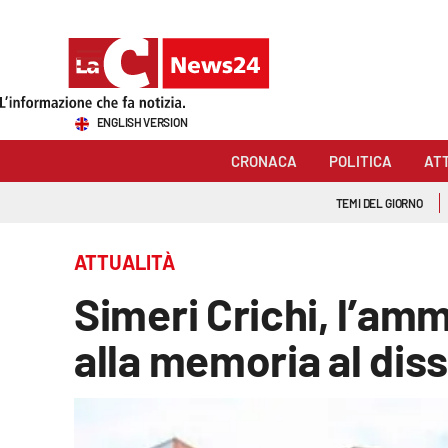
Sezioni
ENGLISH VERSION
Cronaca
CRONACA
POLITICA
AT
Politica
TEMI DEL GIORNO
Attualità
ATTUALITÀ
Economia e lavoro
Simeri Crichi, l’am
Italia Mondo
alla memoria al dis
Sanità
Sport