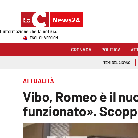
Sezioni
ENGLISH VERSION
Cronaca
CRONACA
POLITICA
AT
Politica
TEMI DEL GIORNO
Attualità
ATTUALITÀ
Economia e lavoro
Vibo, Romeo è il nu
Italia Mondo
funzionato». Scoppi
Sanità
Sport