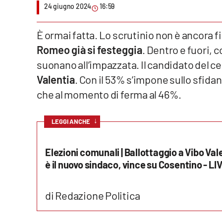
24 giugno 2024
16:59
Venti di comunicazione
È ormai fatta. Lo scrutinio non è ancora f
Romeo già si festeggia
. Dentro e fuori,
Streaming
suonano all’impazzata. Il candidato del c
LaC TV
Valentia
. Con il 53% s’impone sullo sfid
LaC Network
che al momento di ferma al 46%.
LaC OnAir
↓
LEGGI ANCHE
Edizioni
Elezioni comunali | Ballottaggio a Vibo Vale
locali
è il nuovo sindaco, vince su Cosentino - LI
Catanzaro
di Redazione Politica
Crotone
Vibo Valentia