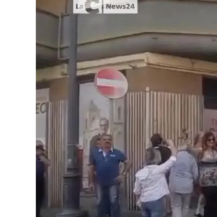
Cultura
Podcast
Meteo
Editoriali
Video
Ambiente
Cronaca
Cultura
Economia e Lavoro