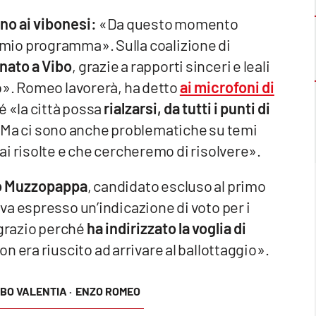
no ai vibonesi:
«Da questo momento
 il mio programma». Sulla coalizione di
onato a Vibo
, grazie a rapporti sinceri e leali
o». Romeo lavorerà, ha detto
ai microfoni di
hé «la città possa
rialzarsi, da tutti i punti di
. Ma ci sono anche problematiche su temi
i risolte e che cercheremo di risolvere».
co Muzzopappa
, candidato escluso al primo
va espresso un’indicazione di voto per i
ngrazio perché
ha indirizzato la voglia di
 non era riuscito ad arrivare al ballottaggio».
IBO VALENTIA ·
ENZO ROMEO