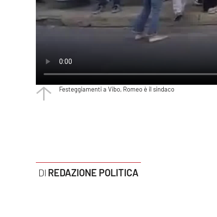
Politica
Sanità
Società
Sport
Festeggiamenti a Vibo, Romeo è il sindaco
Rubriche
Good Morning Vietnam
Parchi Marini Calabria
Leggendo Alvaro insieme
REDAZIONE POLITICA
Imprese Di Calabria
Le perfidie di Antonella Grippo