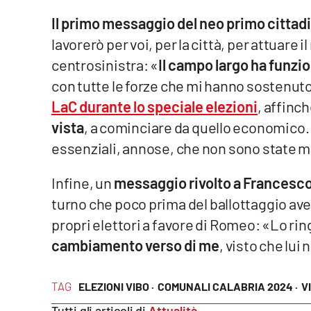
Il primo messaggio del neo primo cittadi
Reggio Calabria
lavorerò per voi, per la città, per attuare
centrosinistra: «
Il campo largo ha funzi
Cosenza
con tutte le forze che mi hanno sostenut
Lamezia Terme
LaC durante lo speciale elezioni
, affinc
vista
, a cominciare da quello economico
Progetti
essenziali, annose, che non sono state ma
speciali
Buona Sanità Calabria
Infine, un
messaggio rivolto a Frances
turno
che poco prima del ballottaggio ave
La
propri elettori a favore di Romeo: «Lo ri
Calabriavisione
cambiamento verso di me
, visto che lui
Destinazioni
TAG
ELEZIONI VIBO ·
COMUNALI CALABRIA 2024 ·
V
Eventi
Tutti gli articoli di
Attualità