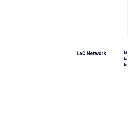
la
LaC Network
la
la