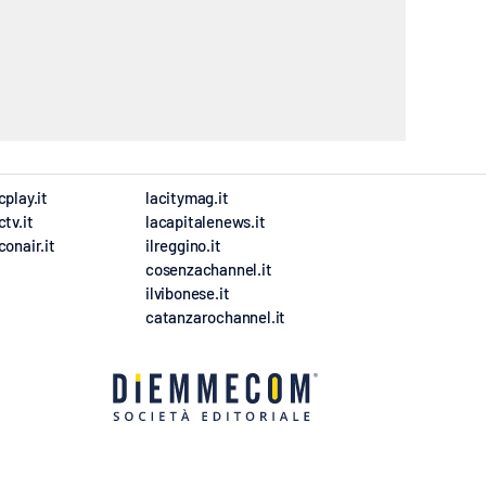
cplay.it
lacitymag.it
ctv.it
lacapitalenews.it
conair.it
ilreggino.it
cosenzachannel.it
ilvibonese.it
catanzarochannel.it