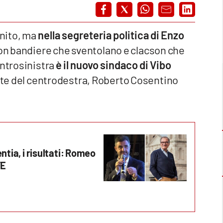
inito, ma
nella segreteria politica di Enzo
 con bandiere che sventolano e clacson che
entrosinistra
è il nuovo sindaco di Vibo
ante del centrodestra, Roberto Cosentino
ntia, i risultati: Romeo
VE