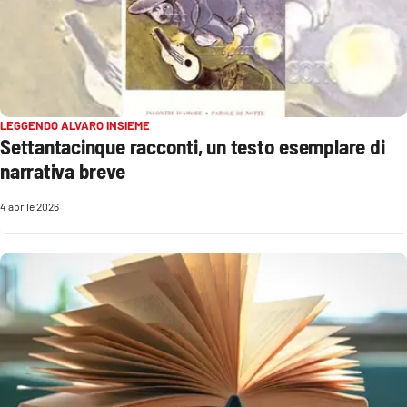
APP
Android
Apple
LEGGENDO ALVARO INSIEME
Settantacinque racconti, un testo esemplare di
narrativa breve
4 aprile 2026