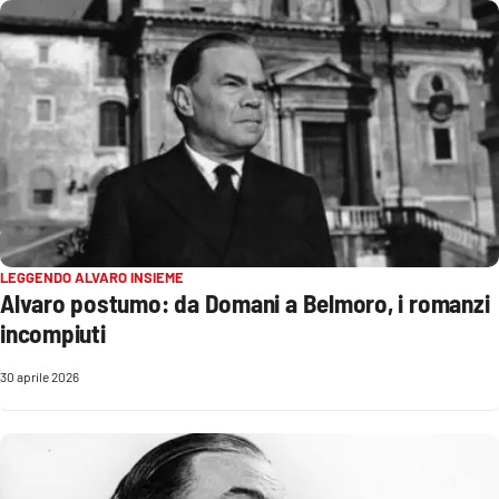
PROGETTI
SPECIALI
Buona Sanità Calabria
LA
CALABRIAVISIONE
Destinazioni
Eventi
LEGGENDO ALVARO INSIEME
Alvaro postumo: da Domani a Belmoro, i romanzi
Food
incompiuti
Storie
30 aprile 2026
LAC
NETWORK