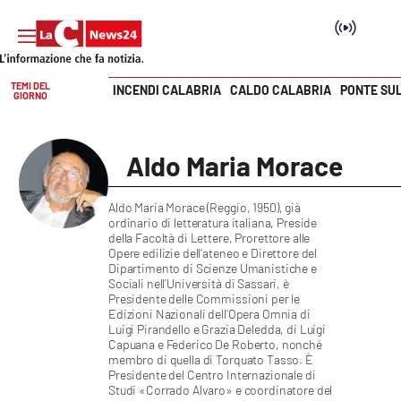
TEMI DEL
INCENDI CALABRIA
CALDO CALABRIA
PONTE SU
GIORNO
Vai
SEZIONI
Aldo Maria Morace
Cronaca
Aldo Maria Morace (Reggio, 1950), già
ordinario di letteratura italiana, Preside
Politica
della Facoltà di Lettere, Prorettore alle
Opere edilizie dell’ateneo e Direttore del
Dipartimento di Scienze Umanistiche e
Attualità
Sociali nell’Università di Sassari, è
Presidente delle Commissioni per le
Edizioni Nazionali dell’Opera Omnia di
Economia e lavoro
Luigi Pirandello e Grazia Deledda, di Luigi
Capuana e Federico De Roberto, nonché
membro di quella di Torquato Tasso. È
Italia Mondo
Presidente del Centro Internazionale di
Studi «Corrado Alvaro» e coordinatore del