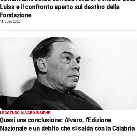
Luiss e il confronto aperto sul destino della
Parchi Marini Calabria
Fondazione
Leggendo Alvaro insieme
13 luglio 2026
Imprese Di Calabria
Le perfidie di Antonella Grippo
Venti di comunicazione
STREAMING
LaC TV
LEGGENDO ALVARO INSIEME
Quasi una conclusione: Alvaro, l'Edizione
LaC Network
Nazionale e un debito che si salda con la Calabria
LaC OnAir