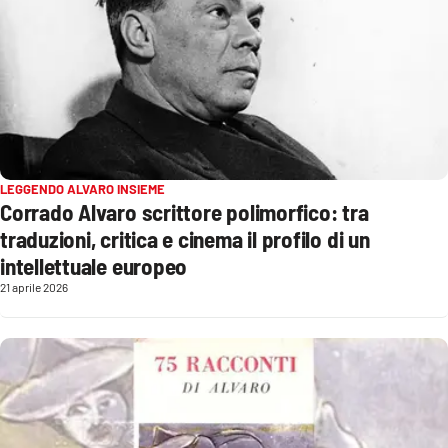
Lacplay.it
Lactv.it
Laconair.it
Lacitymag.it
LEGGENDO ALVARO INSIEME
Corrado Alvaro scrittore polimorfico: tra
Lacapitalenews.it
traduzioni, critica e cinema il profilo di un
Ilreggino.it
intellettuale europeo
21 aprile 2026
Cosenzachannel.it
Ilvibonese.it
Catanzarochannel.it