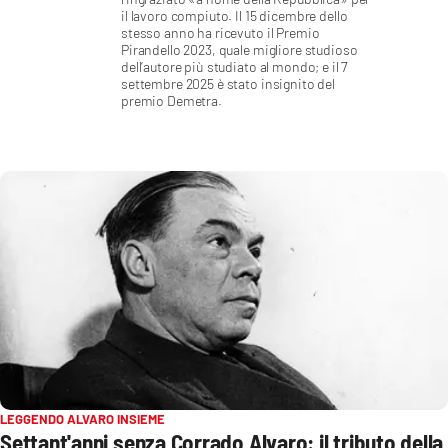
il lavoro compiuto. Il 15 dicembre dello
stesso anno ha ricevuto il Premio
Cultura
Pirandello 2023, quale migliore studioso
dell’autore più studiato al mondo; e il 7
settembre 2025 è stato insignito del
Economia e Lavoro
premio Demetra.
Politica
Sanità
Società
Sport
RUBRICHE
Good Morning Vietnam
LEGGENDO ALVARO INSIEME
Settant'anni senza Corrado Alvaro: il tributo della