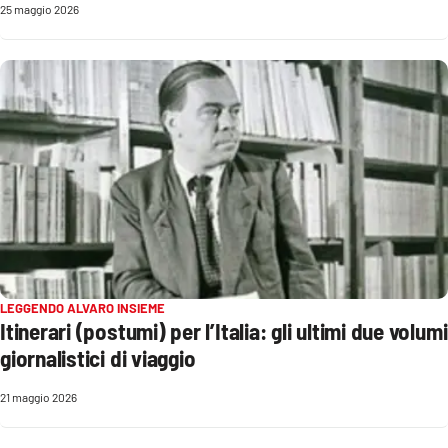
25 maggio 2026
EDIZIONI
LOCALI
Catanzaro
Crotone
Vibo Valentia
Reggio Calabria
LEGGENDO ALVARO INSIEME
Cosenza
Itinerari (postumi) per l’Italia: gli ultimi due volumi
giornalistici di viaggio
Lamezia Terme
21 maggio 2026