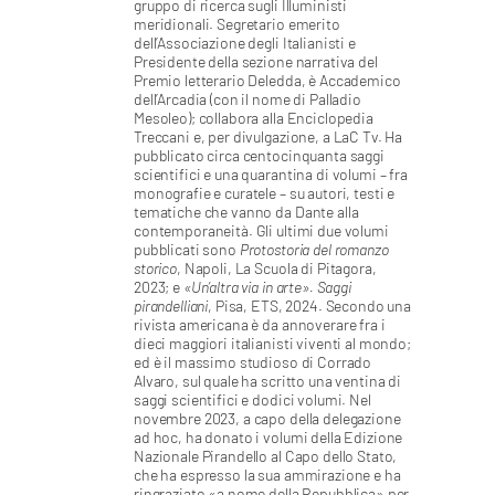
gruppo di ricerca sugli Illuministi
Sanità
meridionali. Segretario emerito
dell’Associazione degli Italianisti e
Presidente della sezione narrativa del
Sport
Premio letterario Deledda, è Accademico
dell’Arcadia (con il nome di Palladio
Mesoleo); collabora alla Enciclopedia
Cultura
Treccani e, per divulgazione, a LaC Tv.
Ha
pubblicato circa centocinquanta saggi
scientifici e una quarantina di volumi – fra
Podcast
monografie e curatele – su autori, testi e
tematiche che vanno da Dante alla
contemporaneità. Gli ultimi due volumi
Meteo
pubblicati sono
Protostoria del romanzo
storico
, Napoli, La Scuola di Pitagora,
2023; e
«Un’altra via in arte». Saggi
Editoriali
pirandelliani
, Pisa, ETS, 2024.
Secondo una
rivista americana è da annoverare fra i
dieci maggiori italianisti viventi al mondo;
ed è il massimo studioso di Corrado
VIDEO
Alvaro, sul quale ha scritto una ventina di
saggi scientifici e dodici volumi.
Nel
novembre 2023, a capo della delegazione
Ambiente
ad hoc, ha donato i volumi della Edizione
Nazionale Pirandello al Capo dello Stato,
che ha espresso la sua ammirazione e ha
Cronaca
ringraziato «a nome della Repubblica» per