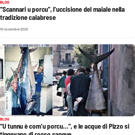
Lacplay.it
BLOG
“Scannari u porcu”, l’uccisione del maiale nella
tradizione calabrese
Lactv.it
10 novembre 2020
Laconair.it
Lacitymag.it
Lacapitalenews.it
Ilreggino.it
Cosenzachannel.it
Ilvibonese.it
BLOG
Catanzarochannel.it
“U tunnu è com’u porcu…”, e le acque di Pizzo si
tingevano di rosso sangue