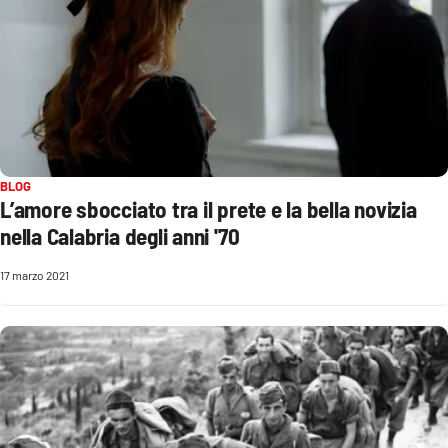
Parchi Marini Calabria
Leggendo Alvaro insieme
Imprese Di Calabria
Le perfidie di Antonella Grippo
BLOG
L’amore sbocciato tra il prete e la bella novizia
Venti di comunicazione
nella Calabria degli anni '70
17 marzo 2021
STREAMING
LaC TV
LaC Network
LaC OnAir