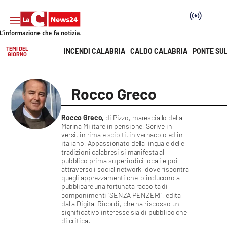
TEMI DEL
INCENDI CALABRIA
CALDO CALABRIA
PONTE SU
GIORNO
Vai
SEZIONI
Rocco Greco
Cronaca
Rocco Greco,
di Pizzo, maresciallo della
Marina Militare in pensione. Scrive in
Politica
versi, in rima e sciolti, in vernacolo ed in
italiano. Appassionato della lingua e delle
tradizioni calabresi si manifesta al
Attualità
pubblico prima su periodici locali e poi
attraverso i social network, dove riscontra
quegli apprezzamenti che lo inducono a
Economia e lavoro
pubblicare una fortunata raccolta di
componimenti “SENZA PENZERI”, edita
dalla Digital Ricordi, che ha riscosso un
Italia Mondo
significativo interesse sia di pubblico che
di critica.