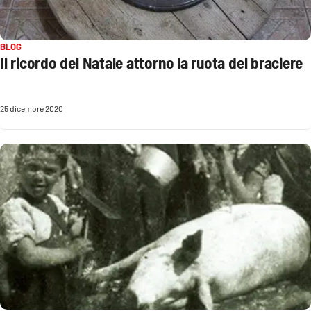
PROGETTI
SPECIALI
Buona Sanità Calabria
BLOG
Il ricordo del Natale attorno la ruota del braciere
LA
CALABRIAVISIONE
25 dicembre 2020
Destinazioni
Eventi
Food
Storie
LAC
NETWORK