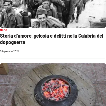
EDIZIONI
LOCALI
Catanzaro
BLOG
Storia d’amore, gelosia e delitti nella Calabria del
Crotone
dopoguerra
28 gennaio 2021
Vibo Valentia
Reggio Calabria
Cosenza
Lamezia Terme