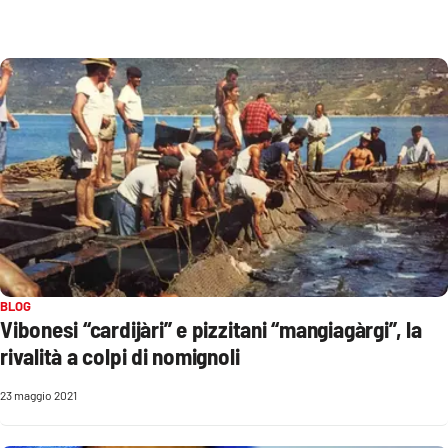
Sanità
Sport
Cultura
Podcast
Meteo
Editoriali
BLOG
Vibonesi “cardijàri” e pizzitani “mangiagàrgi”, la
VIDEO
rivalità a colpi di nomignoli
Ambiente
23 maggio 2021
Cronaca