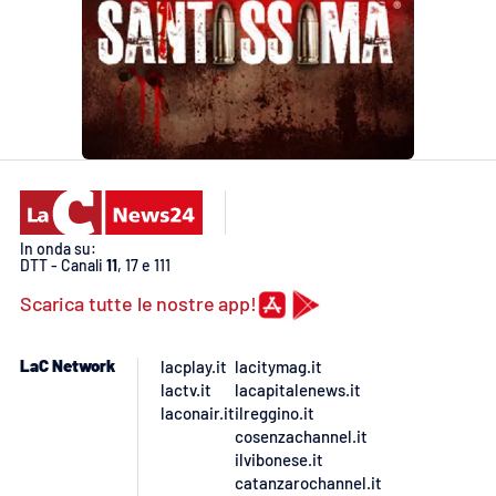
In onda su:
DTT - Canali
11
, 17 e 111
Scarica tutte le nostre app!
LaC Network
lacplay.it
lacitymag.it
lactv.it
lacapitalenews.it
laconair.it
ilreggino.it
cosenzachannel.it
ilvibonese.it
catanzarochannel.it