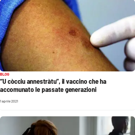
Cultura
Economia e Lavoro
Politica
Sanità
Società
BLOG
“U còcciu annestràtu”, il vaccino che ha
accomunato le passate generazioni
Sport
1 aprile 2021
RUBRICHE
Good Morning Vietnam