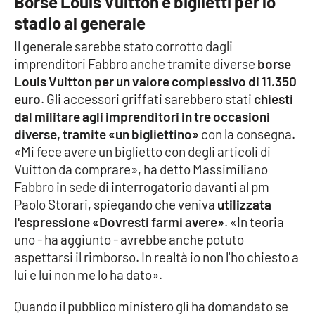
Borse Louis Vuitton e biglietti per lo
Parchi Marini Calabria
stadio al generale
Il generale sarebbe stato corrotto dagli
Leggendo Alvaro insieme
imprenditori Fabbro anche tramite diverse
borse
Louis Vuitton per un valore complessivo di 11.350
Imprese Di Calabria
euro
. Gli accessori griffati sarebbero stati
chiesti
dal militare agli imprenditori in tre occasioni
Le perfidie di Antonella Grippo
diverse, tramite «un bigliettino»
con la consegna.
«Mi fece avere un biglietto con degli articoli di
Venti di comunicazione
Vuitton da comprare», ha detto Massimiliano
Fabbro in sede di interrogatorio davanti al pm
Paolo Storari, spiegando che veniva
utilizzata
STREAMING
l'espressione «Dovresti farmi avere»
. «In teoria
uno - ha aggiunto - avrebbe anche potuto
LaC TV
aspettarsi il rimborso. In realtà io non l'ho chiesto a
lui e lui non me lo ha dato».
LaC Network
Quando il pubblico ministero gli ha domandato se
LaC OnAir