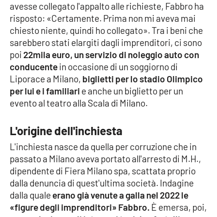
avesse collegato l'appalto alle richieste, Fabbro ha
risposto: «Certamente. Prima non mi aveva mai
chiesto niente, quindi ho collegato». Tra i beni che
EDIZIONI
LOCALI
sarebbero stati elargiti dagli imprenditori, ci sono
poi
22mila euro, un servizio di noleggio auto con
Catanzaro
conducente
in occasione di un soggiorno di
Liporace a Milano,
biglietti per lo stadio Olimpico
Crotone
per lui e i familiari
e anche un biglietto per un
evento al teatro alla Scala di Milano.
Vibo Valentia
L'origine dell'inchiesta
Reggio Calabria
L'inchiesta nasce da quella per corruzione che in
Cosenza
passato a Milano aveva portato all'arresto di M.H.,
dipendente di Fiera Milano spa, scattata proprio
Lamezia Terme
dalla denuncia di quest'ultima società. Indagine
dalla quale
erano già venute a galla nel 2022 le
«figure degli imprenditori» Fabbro.
È emersa, poi,