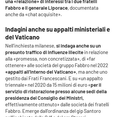
una «relazione» di interessi tra i due fratelli
PROGETTI
SPECIALI
Fabbro e il generale Liporace
, documentata
Buona Sanità Calabria
anche da «chat acquisite».
Indagini anche su appalti ministeriali e
LA
CALABRIAVISIONE
del Vaticano
Nell'inchiesta milanese,
si indaga anche su un
Destinazioni
presunto traffico di influenze illecite
in relazione
alla «promessa, non concretizzata», di «far
Eventi
ottenere» alle società del gruppo Fabbro nel 2022
«appalti all'interno del Vaticano»
, ma anche uno
Food
gestito dai Frati Francescani. E su «un appalto
triennale» nel 2020 da 15 milioni di euro «
per il
Storie
servizio di ristorazione presso alcune sedi della
presidenza del Consiglio dei Ministri,
effettivamente ottenuto» dalle società dei fratelli
LAC
NETWORK
Fabbro. Emerge dall'ordinanza del gip Santoro