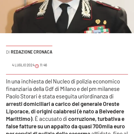
Sanità
Sport
Cultura
Podcast
REDAZIONE CRONACA
Meteo
4 LUGLIO 2024
11:46
Editoriali
In una inchiesta del Nucleo di polizia economico
finanziaria della Gdf di Milano e del pm milanese
Paolo Storari è stata eseguita un'ordinanza di
arresti domiciliari a carico del generale Oreste
VIDEO
Liporace,
di origini calabresi (è nato a Belvedere
Ambiente
Marittimo)
. È accusato di
corruzione, turbativa e
false fatture su un appalto da quasi 700mila euro
Cronaca
per servizi di pulizia della caserma
affidato, fino al