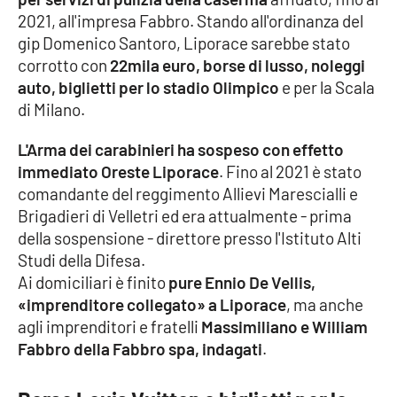
2021, all'impresa Fabbro. Stando all'ordinanza del
Cultura
gip Domenico Santoro, Liporace sarebbe stato
corrotto con
22mila euro, borse di lusso, noleggi
Economia e Lavoro
auto, biglietti per lo stadio Olimpico
e per la Scala
di Milano.
Politica
L'Arma dei carabinieri ha sospeso con effetto
immediato Oreste Liporace
. Fino al 2021 è stato
Sanità
comandante del reggimento Allievi Marescialli e
Brigadieri di Velletri ed era attualmente - prima
Società
della sospensione - direttore presso l'Istituto Alti
Studi della Difesa.
Sport
Ai domiciliari è finito
pure Ennio De Vellis,
«imprenditore collegato» a Liporace
, ma anche
agli imprenditori e fratelli
Massimiliano e William
RUBRICHE
Fabbro della Fabbro spa, indagati
.
Good Morning Vietnam