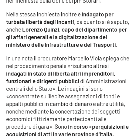
nell'inchiesta della Gdf e del pm Storari.
Lacplay.it
Nella stessa inchiesta inoltre è
indagato per
Lactv.it
turbata libertà degli incanti
, da quanto si è saputo,
anche
Lorenzo Quinzi, capo del dipartimento per
Laconair.it
gli affari generali e la digitalizzazione del
ministero delle Infrastrutture e dei Trasporti.
Lacitymag.it
In una nota il procuratore Marcello Viola spiega che
Lacapitalenews.it
nel procedimento penale «risultano altresì
indagati in stato di libertà altri imprenditori,
Ilreggino.it
funzionari e dirigenti pubblici
di Amministrazioni
centrali dello Stato». Le indagini si sono
Cosenzachannel.it
«concentrate su illecite assegnazioni di fondi e
appalti pubblici in cambio di denaro e altre utilità,
Ilvibonese.it
nonché mediante la concertazione dei soggetti
economici fittiziamente partecipanti alle
Catanzarochannel.it
procedure di gara». Sono
in corso «perquisizioni e
acquisizioni di atti in varie province d'Italia,