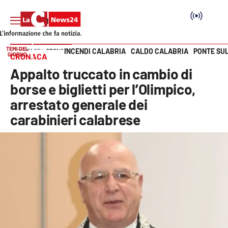
TEMI DEL
INCENDI CALABRIA
CALDO CALABRIA
PONTE SU
HOME PAGE
CRONACA
GIORNO
CRONACA
Vai
Appalto truccato in cambio di
SEZIONI
borse e biglietti per l’Olimpico,
arrestato generale dei
Cronaca
carabinieri calabrese
Politica
Attualità
Economia e lavoro
Italia Mondo