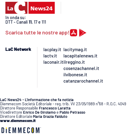
In onda su:
DTT - Canali
11
, 17 e 111
Scarica tutte le nostre app!
LaC Network
lacplay.it
lacitymag.it
lactv.it
lacapitalenews.it
laconair.it
ilreggino.it
cosenzachannel.it
ilvibonese.it
catanzarochannel.it
LaC News24 - L’informazione che fa notizia
Diemmecom Società Editoriale - reg. trib. VV 23/05/1989 n°68 - R.O.C. 4049
Direttore Responsabile
Francesco Laratta
Vicedirettore
Enrico De Girolamo
e
Pablo Petrasso
Direttore Editoriale
Maria Grazia Falduto
www.diemmecom.it