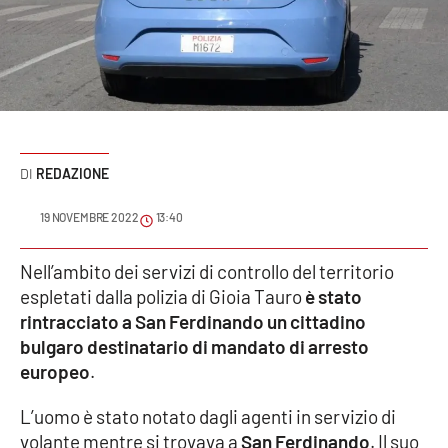
Sanità
Sport
Cultura
Podcast
REDAZIONE
Meteo
19 NOVEMBRE 2022
13:40
Editoriali
Nell’ambito dei servizi di controllo del territorio
espletati dalla polizia di Gioia Tauro
è stato
rintracciato a San Ferdinando un cittadino
bulgaro destinatario di mandato di arresto
VIDEO
europeo
.
Ambiente
L’uomo è stato notato dagli agenti in servizio di
Cronaca
volante mentre si trovava a
San Ferdinando
. Il suo