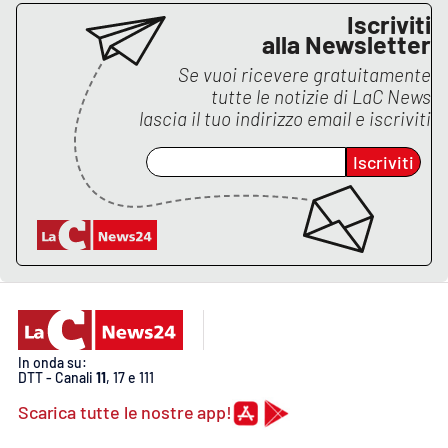
Iscriviti
alla Newsletter
EDIZIONI
Se vuoi ricevere gratuitamente
LOCALI
tutte le notizie di
LaC News
lascia il tuo indirizzo email e iscriviti
Catanzaro
Iscriviti
Crotone
Vibo Valentia
Reggio Calabria
Cosenza
In onda su:
Lamezia Terme
DTT - Canali
11
, 17 e 111
Scarica tutte le nostre app!