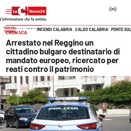
TEMI DEL
INCENDI CALABRIA
CALDO CALABRIA
PONTE SU
HOME PAGE
CRONACA
GIORNO
CRONACA
Vai
Arrestato nel Reggino un
SEZIONI
cittadino bulgaro destinatario di
mandato europeo, ricercato per
Cronaca
reati contro il patrimonio
Politica
Attualità
Economia e lavoro
Italia Mondo