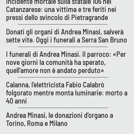
Incidente mortale sulla statale 106 nel
Parchi Marini Calabria
Catanzarese: una vittima e tre feriti nei
pressi dello svincolo di Pietragrande
Leggendo Alvaro insieme
Donati gli organi di Andrea Minasi, salverà
Imprese Di Calabria
sette vite. Oggi i funerali a Serra San Bruno
Le perfidie di Antonella Grippo
I funerali di Andrea Minasi. Il parroco: «Per
nove giorni la comunità ha sperato,
Venti di comunicazione
quell’amore non è andato perduto»
Calanna, l'elettricista Fabio Calabrò
STREAMING
folgorato mentre monta luminarie: morto a
40 anni
LaC TV
Andrea Minasi, le donazioni d'organo a
LaC Network
Torino, Roma e Milano
LaC OnAir