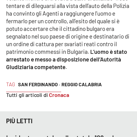
tentare di dileguarsi alla vista dell’auto della Polizia
ha convinto gli Agenti a raggiungere l’uomo e
Cultura
fermarlo per un controllo, all’esito del quale si è
potuto accertare che il cittadino bulgaro era
Economia e Lavoro
segnalato nel suo paese di origine e destinatario di
un ordine di cattura per svariati reati contro il
Politica
patrimonio commessi in Bulgaria.
L’uomo è stato
arrestato e messo a disposizione dell’Autorità
Sanità
Giudiziaria competente
.
Società
TAG
SAN FERDINANDO ·
REGGIO CALABRIA
Sport
Tutti gli articoli di
Cronaca
RUBRICHE
PIÙ LETTI
Good Morning Vietnam