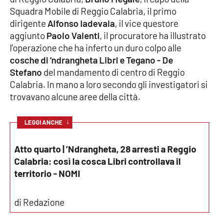
Squadra Mobile di Reggio Calabria, il primo
Cultura
dirigente
Alfonso Iadevaia
, il vice questore
aggiunto
Paolo Valenti
, il procuratore ha illustrato
Economia e Lavoro
l’operazione che ha inferto un duro colpo alle
cosche di ‘ndrangheta Libri e Tegano - De
Politica
Stefano
del mandamento di centro di Reggio
Calabria. In mano a loro secondo gli investigatori si
Sanità
trovavano alcune aree della città.
Società
↓
LEGGI ANCHE
Sport
Atto quarto | ’Ndrangheta, 28 arresti a Reggio
Calabria: così la cosca Libri controllava il
territorio - NOMI
RUBRICHE
di Redazione
Good Morning Vietnam