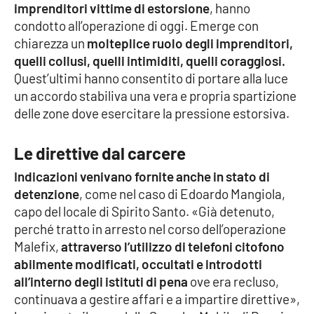
imprenditori vittime di estorsione
, hanno
condotto all’operazione di oggi. Emerge con
chiarezza un
molteplice ruolo degli imprenditori,
EDIZIONI
LOCALI
quelli collusi, quelli intimiditi, quelli coraggiosi.
Quest’ultimi hanno consentito di portare alla luce
Catanzaro
un accordo stabiliva una vera e propria spartizione
delle zone dove esercitare la pressione estorsiva.
Crotone
Le direttive dal carcere
Vibo Valentia
Indicazioni venivano fornite anche in stato di
Reggio Calabria
detenzione
, come nel caso di Edoardo Mangiola,
capo del locale di Spirito Santo. «Già detenuto,
Cosenza
perché tratto in arresto nel corso dell’operazione
Malefix,
attraverso l’utilizzo di telefoni citofono
abilmente modificati, occultati e introdotti
Lamezia Terme
all’interno degli istituti di pena
ove era recluso,
continuava a gestire affari e a impartire direttive»,