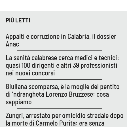
Lacplay.it
Lactv.it
PIÙ LETTI
Laconair.it
Appalti e corruzione in Calabria, il dossier
Anac
Lacitymag.it
La sanità calabrese cerca medici e tecnici:
Lacapitalenews.it
quasi 100 dirigenti e altri 39 professionisti
nei nuovi concorsi
Ilreggino.it
Giuliana scomparsa, è la moglie del pentito
Cosenzachannel.it
di ’ndrangheta Lorenzo Bruzzese: cosa
sappiamo
Ilvibonese.it
Zungri, arrestato per omicidio stradale dopo
Catanzarochannel.it
la morte di Carmelo Purita: era senza