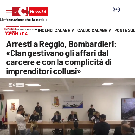
TEMI DEL
INCENDI CALABRIA
CALDO CALABRIA
PONTE SU
HOME PAGE
CRONACA
GIORNO
CRONACA
Vai
Arresti a Reggio, Bombardieri:
SEZIONI
«Clan gestivano gli affari dal
carcere e con la complicità di
Cronaca
imprenditori collusi»
Politica
Attualità
Economia e lavoro
Italia Mondo