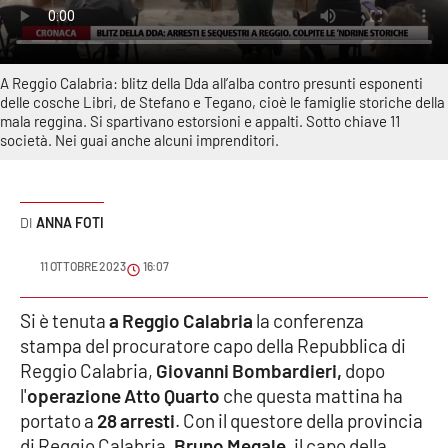
Sanità
Sport
A Reggio Calabria: blitz della Dda all’alba contro presunti esponenti
delle cosche Libri, de Stefano e Tegano, cioè le famiglie storiche della
Cultura
mala reggina. Si spartivano estorsioni e appalti. Sotto chiave 11
società. Nei guai anche alcuni imprenditori.
Podcast
Meteo
ANNA FOTI
Editoriali
11 OTTOBRE 2023
16:07
Si è tenuta
a Reggio Calabria
la conferenza
stampa del procuratore capo della Repubblica di
VIDEO
Reggio Calabria,
Giovanni Bombardieri,
dopo
Ambiente
l'
operazione Atto Quarto
che questa mattina ha
portato a
28 arresti
. Con il questore della provincia
Cronaca
di Reggio Calabria,
Bruno Megale
, il capo della