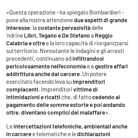
Parchi Marini Calabria
«Questa operazione - ha spiegato Bombardieri -
pone alla nostra attenzione
due aspetti di grande
Leggendo Alvaro insieme
interesse
: la
costante pervasività
delle
‘ndrine
Libri, Tegano e De Stefano
a
Reggio
Imprese Di Calabria
Calabria e oltre
e la loro capacità di riorganizzarsi
sul territorio. Nonostante le indagini e gli arresti
Le perfidie di Antonella Grippo
precedenti, continuano ad
infiltrandosi
pericolosamente nell’economia
e a
gestire affari
Venti di comunicazione
addirittura anche dal carcere
. Un potere
esercitato facendo leva su
imprenditori
compiacenti
. Imprenditori
vittime di
STREAMING
intimidazioni e ricatti
che, di fatto
cedendo al
pagamento delle somme estorte e poi andando
LaC TV
oltre
,
diventano complici del malaffare
».
LaC Network
Le
intercettazioni telefoniche, ambientali anche
in carcere
e telematiche e le
dichiarazioni
LaC OnAir