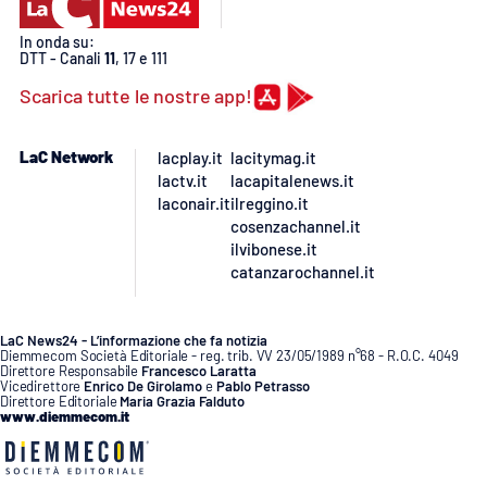
In onda su:
DTT - Canali
11
, 17 e 111
Scarica tutte le nostre app!
LaC Network
lacplay.it
lacitymag.it
lactv.it
lacapitalenews.it
laconair.it
ilreggino.it
cosenzachannel.it
ilvibonese.it
catanzarochannel.it
LaC News24 - L’informazione che fa notizia
Diemmecom Società Editoriale - reg. trib. VV 23/05/1989 n°68 - R.O.C. 4049
Direttore Responsabile
Francesco Laratta
Vicedirettore
Enrico De Girolamo
e
Pablo Petrasso
Direttore Editoriale
Maria Grazia Falduto
www.diemmecom.it