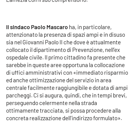
Cultura
Il sindaco Paolo Mascaro
ha, in particolare,
Economia e Lavoro
attenzionato la presenza di spazi ampi e in disuso
sia nel Giovanni Paolo II che dove è attualmente
Politica
collocato il dipartimento di Prevenzione, nell’ex
ospedale civile. Il primo cittadino fa presente che
Sanità
sarebbe in queste aree opportuna la collocazione
di uffici amministrativi con «immediato risparmio
Società
ed anche ottimizzazione del servizio in area
centrale facilmente raggiungibile e dotata di ampi
Sport
parcheggi. Ci si augura, quindi, che in tempi brevi,
perseguendo celermente nella strada
ottimamente tracciata, si possa procedere alla
RUBRICHE
concreta realizzazione dell'indirizzo formulato».
Good Morning Vietnam