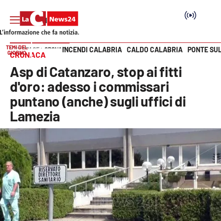
TEMI DEL
INCENDI CALABRIA
CALDO CALABRIA
PONTE SU
HOME PAGE
CRONACA
GIORNO
CRONACA
Vai
Asp di Catanzaro, stop ai fitti
SEZIONI
d'oro: adesso i commissari
puntano (anche) sugli uffici di
Cronaca
Lamezia
Politica
Attualità
Economia e lavoro
Italia Mondo