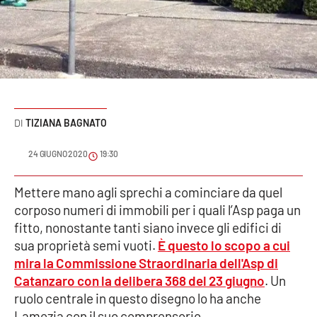
Sanità
Sport
Cultura
Podcast
TIZIANA BAGNATO
Meteo
24 GIUGNO 2020
19:30
Editoriali
Mettere mano agli sprechi a cominciare da quel
corposo numeri di immobili per i quali l’Asp paga un
fitto, nonostante tanti siano invece gli edifici di
sua proprietà semi vuoti.
È questo lo scopo a cui
VIDEO
mira la
Commissione Straordinaria dell'Asp di
Ambiente
Catanzaro
con la delibera 368 del 23 giugno
. Un
ruolo centrale in questo disegno lo ha anche
Cronaca
Lamezia con il suo comprensorio.