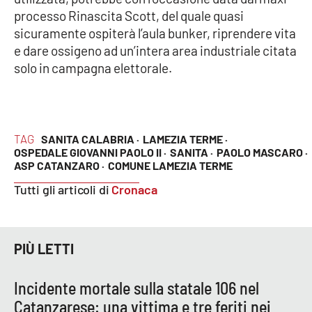
processo Rinascita Scott, del quale quasi
sicuramente ospiterà l’aula bunker, riprendere vita
e dare ossigeno ad un’intera area industriale citata
EDIZIONI
LOCALI
solo in campagna elettorale.
Catanzaro
Crotone
TAG
SANITA CALABRIA ·
LAMEZIA TERME ·
OSPEDALE GIOVANNI PAOLO II ·
SANITA ·
PAOLO MASCARO ·
Vibo Valentia
ASP CATANZARO ·
COMUNE LAMEZIA TERME
Tutti gli articoli di
Cronaca
Reggio Calabria
Cosenza
PIÙ LETTI
Lamezia Terme
Incidente mortale sulla statale 106 nel
Catanzarese: una vittima e tre feriti nei