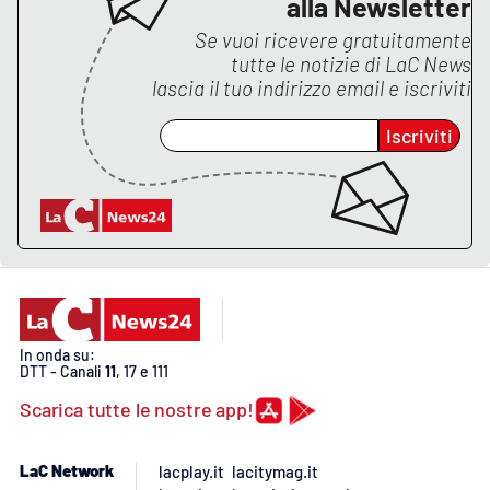
alla Newsletter
Lacplay.it
Se vuoi ricevere gratuitamente
Lactv.it
tutte le notizie di
LaC News
lascia il tuo indirizzo email e iscriviti
Laconair.it
Iscriviti
Lacitymag.it
Lacapitalenews.it
Ilreggino.it
Cosenzachannel.it
In onda su:
DTT - Canali
11
, 17 e 111
Ilvibonese.it
Scarica tutte le nostre app!
Catanzarochannel.it
LaC Network
lacplay.it
lacitymag.it