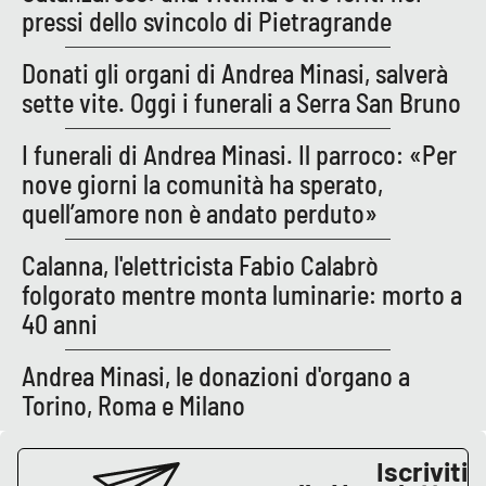
PROGETTI
SPECIALI
pressi dello svincolo di Pietragrande
Buona Sanità Calabria
Donati gli organi di Andrea Minasi, salverà
sette vite. Oggi i funerali a Serra San Bruno
LA
CALABRIAVISIONE
I funerali di Andrea Minasi. Il parroco: «Per
nove giorni la comunità ha sperato,
Destinazioni
quell’amore non è andato perduto»
Eventi
Calanna, l'elettricista Fabio Calabrò
folgorato mentre monta luminarie: morto a
Food
40 anni
Storie
Andrea Minasi, le donazioni d'organo a
Torino, Roma e Milano
LAC
NETWORK
Iscriviti