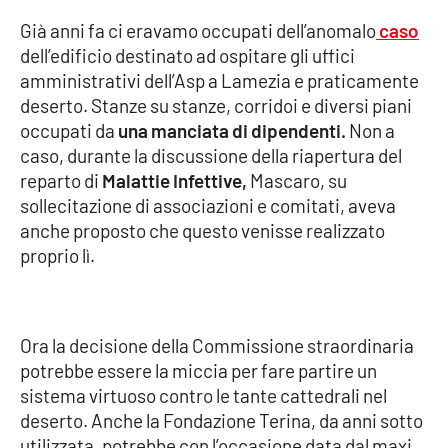
Parchi Marini Calabria
Già anni fa ci eravamo occupati dell’anomalo
caso
dell’edificio destinato ad ospitare gli uffici
Leggendo Alvaro insieme
amministrativi dell’Asp a Lamezia e praticamente
deserto. Stanze su stanze, corridoi e diversi piani
Imprese Di Calabria
occupati da
una manciata di dipendenti.
Non a
caso, durante la discussione della riapertura del
Le perfidie di Antonella Grippo
reparto di
Malattie Infettive,
Mascaro, su
sollecitazione di associazioni e comitati, aveva
Venti di comunicazione
anche proposto che questo venisse realizzato
proprio lì.
STREAMING
LaC TV
Ora la decisione della Commissione straordinaria
potrebbe essere la miccia per fare partire un
LaC Network
sistema virtuoso contro le tante cattedrali nel
deserto. Anche la Fondazione Terina, da anni sotto
utilizzata, potrebbe con l’occasione data dal maxi
LaC OnAir