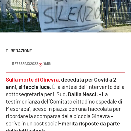
Sanità
Sport
Cultura
Podcast
REDAZIONE
Meteo
11 FEBBRAIO 2022
16:56
Editoriali
Sulla morte di Ginevra,
deceduta per Covid a 2
anni, si faccia luce
. È la sintesi dell’intervento della
sottosegretaria per il Sud,
Dalila Nesci
: «La
testimonianza del ‘Comitato cittadino ospedale di
VIDEO
Mesoraca’, sceso in piazza con una fiaccolata per
Ambiente
ricordare la scomparsa della piccola Ginevra –
scrive in un post social-
merita risposte da parte
Cronaca
delle istituzioni».