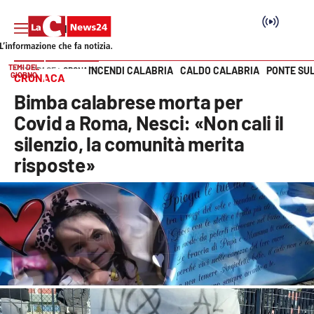
TEMI DEL
INCENDI CALABRIA
CALDO CALABRIA
PONTE SU
HOME PAGE
CRONACA
GIORNO
CRONACA
Vai
Bimba calabrese morta per
SEZIONI
Covid a Roma, Nesci: «Non cali il
silenzio, la comunità merita
Cronaca
risposte»
Politica
Attualità
Economia e lavoro
Italia Mondo