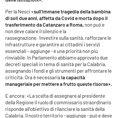
Per la Nesci «
sull’immane tragedia della bambina
Cultura
di soli due anni, affetta da Covid e morta dopo il
trasferimento da Catanzaro a Roma,
non può e
Economia e Lavoro
non deve calare il silenzio e la
rassegnazione. Investire sulla sanità, rafforzare le
Politica
infrastrutture e garantire ai cittadini i servizi
essenziali – aggiunge - è una priorità non più
Sanità
rinviabile. In Parlamento abbiamo approvato due
decreti speciali in tema di sanità per la Calabria,
Società
assegnando i fondi e gli strumenti per affrontare le
criticità. Ora è necessaria
la capacità
Sport
manageriale per mettere a frutto queste risorse».
E ancora: «La scelta di assegnare al presidente
RUBRICHE
della Regione il ruolo di commissario straordinario
risponde all’obiettivo di rilanciare la sanità della
Good Morning Vietnam
Calabria. Il nostro territorio - aggiunge - può e deve