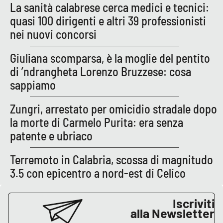
Lacplay.it
La sanità calabrese cerca medici e tecnici:
quasi 100 dirigenti e altri 39 professionisti
Lactv.it
nei nuovi concorsi
Laconair.it
Giuliana scomparsa, è la moglie del pentito
di ’ndrangheta Lorenzo Bruzzese: cosa
Lacitymag.it
sappiamo
Lacapitalenews.it
Zungri, arrestato per omicidio stradale dopo
la morte di Carmelo Purita: era senza
Ilreggino.it
patente e ubriaco
Cosenzachannel.it
Terremoto in Calabria, scossa di magnitudo
3.5 con epicentro a nord-est di Celico
Ilvibonese.it
Iscriviti
Catanzarochannel.it
alla Newsletter