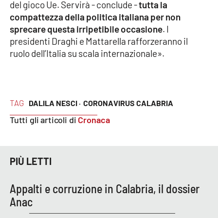
PROGETTI
del gioco Ue. Servirà - conclude -
tutta la
SPECIALI
compattezza della politica italiana per non
Buona Sanità Calabria
sprecare questa irripetibile occasione
. I
presidenti Draghi e Mattarella rafforzeranno il
ruolo dell’Italia su scala internazionale».
LA
CALABRIAVISIONE
Destinazioni
TAG
DALILA NESCI ·
CORONAVIRUS CALABRIA
Eventi
Tutti gli articoli di
Cronaca
Food
Storie
PIÙ LETTI
Appalti e corruzione in Calabria, il dossier
LAC
NETWORK
Anac