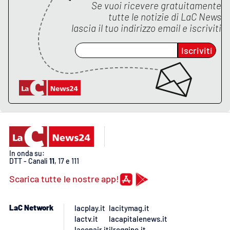
Se vuoi ricevere gratuitamente
tutte le notizie di
LaC News
APP
lascia il tuo indirizzo email e iscriviti
Android
Iscriviti
Apple
In onda su:
DTT - Canali
11
, 17 e 111
Scarica tutte le nostre app!
LaC Network
lacplay.it
lacitymag.it
lactv.it
lacapitalenews.it
laconair.it
ilreggino.it