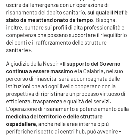
uscire dall’emergenza con un’operazione di
Parchi Marini Calabria
risanamento del debito sanitario,
sul quale il Mef è
stato da me attenzionato da tempo
. Bisogna,
Leggendo Alvaro insieme
inoltre, puntare sui profili di alta professionalità e
competenza che possano supportare il riequilibrio
Imprese Di Calabria
dei conti e il rafforzamento delle strutture
sanitarie».
Le perfidie di Antonella Grippo
A giudizio della Nesci: «
Il supporto del Governo
Venti di comunicazione
continua a essere massimo
e la Calabria, nel suo
percorso di rinascita, sarà accompagnata dalle
istituzioni che ad ogni livello cooperano con la
STREAMING
prospettiva di ripristinare un processo virtuoso di
efficienza, trasparenza e qualità dei servizi.
LaC TV
L’operazione di risanamento e potenziamento della
medicina del territorio e delle strutture
LaC Network
ospedaliere
, anche nelle aree interne o più
periferiche rispetto ai centri hub, può avvenire -
LaC OnAir