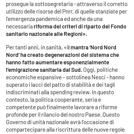
prosegue la sottosegretaria - attraverso il corretto
utilizzo delle risorse del Pnrr, di quelle stanziate per
l’emergenza pandemica ed anche da una
EDIZIONI
LOCALI
necessaria
riforma dei criteri di riparto del Fondo
sanitario nazionale alle Regioni».
Catanzaro
Per tanti anni, in sanità, «i
l mantra ‘Nord Nord
Crotone
Nord’ ha creato degenerazioni del sistema che
hanno fatto aumentare esponenzialmente
Vibo Valentia
l'emigrazione sanitaria dal Sud.
Oggi, politiche
economiche espansive – sottolinea Nesci - hanno
Reggio Calabria
superato i lacci del patto di stabilità e dei tagli
indiscriminati alla spending review. In questo
Cosenza
contesto, la politica cooperante, seria e
competente può finalmente lavorare a riforme
Lamezia Terme
profonde per il rilancio del nostro Paese. Questo
Governo di unità nazionale avrà l’occasione di
compartecipare alla riscrittura delle nuove regole