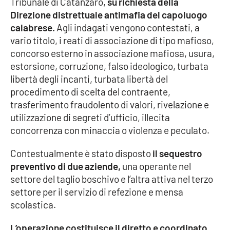
Tribunale di Catanzaro,
su richiesta della
Parchi Marini Calabria
Direzione distrettuale antimafia del capoluogo
calabrese.
Agli indagati vengono contestati, a
Leggendo Alvaro insieme
vario titolo, i reati di associazione di tipo mafioso,
concorso esterno in associazione mafiosa, usura,
Imprese Di Calabria
estorsione, corruzione, falso ideologico, turbata
libertà degli incanti, turbata libertà del
Le perfidie di Antonella Grippo
procedimento di scelta del contraente,
trasferimento fraudolento di valori, rivelazione e
Venti di comunicazione
utilizzazione di segreti d’ufficio, illecita
concorrenza con minaccia o violenza e peculato.
Contestualmente è stato disposto
il sequestro
STREAMING
preventivo di due aziende,
una operante nel
LaC TV
settore del taglio boschivo e l’altra attiva nel terzo
settore per il servizio di refezione e mensa
LaC Network
scolastica.
L’operazione costituisce il diretto e coordinato
LaC OnAir