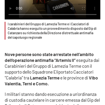
Cultura
Economia e Lavoro
I carabinieri del Gruppo di Lamezia Terme e i Cacciatori di
Calabria hanno eseguito un provvedimento disposto dal Gip di
Catanzaro su richiesta della Direzione distrettuale antimafia
Politica
del capoluogo regionale
Sanità
Nove persone sono state arrestate nell’ambito
Società
dell’operazione antimafia “Artemis II”
eseguita dai
Carabinieri del Gruppo di Lamezia Terme con il
Sport
supporto dello Squadrone Eliportato Cacciatori
“Calabria” tra
Lamezia Terme
e le province di
Vibo
Valentia, Terni e Como.
RUBRICHE
I militari stanno dando esecuzione a un’ordinanza
Good Morning Vietnam
di custodia cautelare in carcere emessa dal Gip del