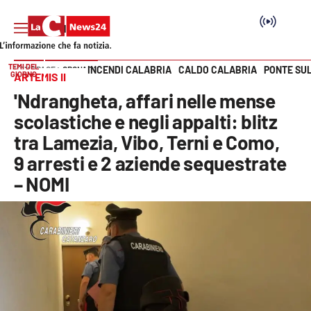
TEMI DEL
INCENDI CALABRIA
CALDO CALABRIA
PONTE SU
HOME PAGE
CRONACA
GIORNO
ARTEMIS II
Vai
'Ndrangheta, affari nelle mense
SEZIONI
scolastiche e negli appalti: blitz
tra Lamezia, Vibo, Terni e Como,
Cronaca
9 arresti e 2 aziende sequestrate
– NOMI
Politica
Attualità
Economia e lavoro
Italia Mondo