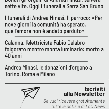
Lacplay.it
sette vite. Oggi i funerali a Serra San Bruno
Lactv.it
I funerali di Andrea Minasi. Il parroco: «Per
nove giorni la comunità ha sperato,
Laconair.it
quell’amore non è andato perduto»
Lacitymag.it
Calanna, l'elettricista Fabio Calabrò
folgorato mentre monta luminarie: morto a
Lacapitalenews.it
40 anni
Ilreggino.it
Andrea Minasi, le donazioni d'organo a
Torino, Roma e Milano
Cosenzachannel.it
Iscriviti
Ilvibonese.it
alla Newsletter
Catanzarochannel.it
Se vuoi ricevere gratuitamente
tutte le notizie di
LaC News