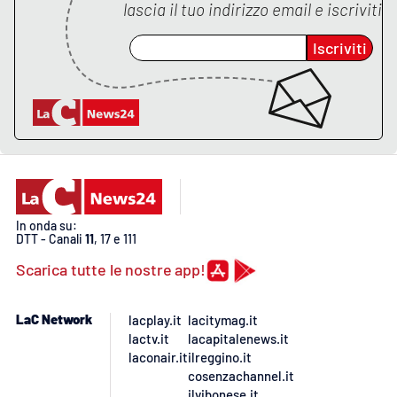
lascia il tuo indirizzo email e iscriviti
APP
Iscriviti
Android
Apple
In onda su:
DTT - Canali
11
, 17 e 111
Scarica tutte le nostre app!
LaC Network
lacplay.it
lacitymag.it
lactv.it
lacapitalenews.it
laconair.it
ilreggino.it
cosenzachannel.it
ilvibonese.it