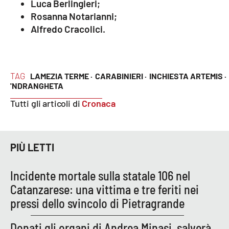
PROGETTI
Luca Berlingieri;
SPECIALI
Rosanna Notarianni;
Buona Sanità Calabria
Alfredo Cracolici.
LA
CALABRIAVISIONE
TAG
LAMEZIA TERME ·
CARABINIERI ·
INCHIESTA ARTEMIS ·
'NDRANGHETA
Destinazioni
Tutti gli articoli di
Cronaca
Eventi
Food
PIÙ LETTI
Storie
Incidente mortale sulla statale 106 nel
Catanzarese: una vittima e tre feriti nei
pressi dello svincolo di Pietragrande
LAC
NETWORK
Donati gli organi di Andrea Minasi, salverà