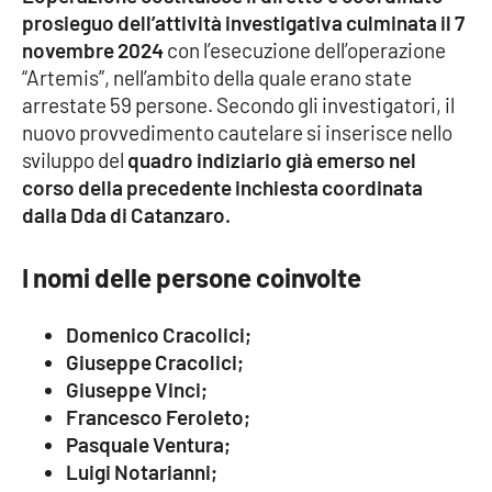
prosieguo dell’attività investigativa culminata il 7
novembre 2024
con l’esecuzione dell’operazione
“Artemis”, nell’ambito della quale erano state
EDIZIONI
LOCALI
arrestate 59 persone. Secondo gli investigatori, il
nuovo provvedimento cautelare si inserisce nello
Catanzaro
sviluppo del
quadro indiziario già emerso nel
corso della precedente inchiesta coordinata
Crotone
dalla Dda di Catanzaro.
Vibo Valentia
I nomi delle persone coinvolte
Reggio Calabria
Domenico Cracolici;
Cosenza
Giuseppe Cracolici;
Giuseppe Vinci;
Lamezia Terme
Francesco Feroleto;
Pasquale Ventura;
Luigi Notarianni;