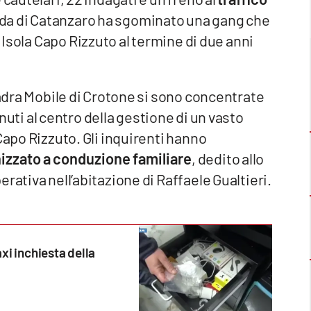
Dda di Catanzaro ha sgominato una gang che
h
Isola Capo Rizzuto al termine di due anni
uadra Mobile di Crotone si sono concentrate
enuti al centro della gestione di un vasto
Capo Rizzuto. Gli inquirenti hanno
izzato a conduzione familiare
, dedito allo
rativa nell’abitazione di Raffaele Gualtieri.
xi inchiesta della