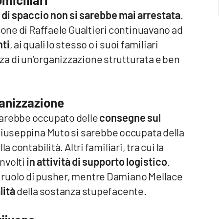
tà di spaccio non si sarebbe mai arrestata
.
ione di Raffaele Gualtieri continuavano ad
nti
, ai quali lo stesso o i suoi familiari
a di un’organizzazione strutturata e ben
rganizzazione
sarebbe occupato delle
consegne sul
Giuseppina Muto si sarebbe occupata della
 contabilità. Altri familiari, tra cui la
nvolti
in attività di supporto logistico
.
 ruolo di pusher, mentre Damiano Mellace
lità
della sostanza stupefacente.