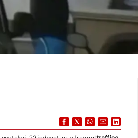
 cautelari, 22 indagati e un freno al
traffico