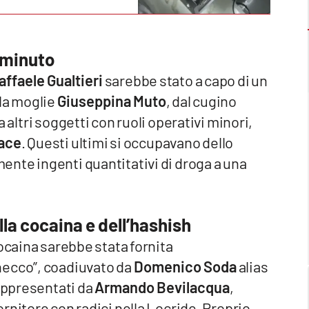
l minuto
affaele Gualtieri
sarebbe stato a capo di un
lla moglie
Giuseppina Muto
, dal cugino
 altri soggetti con ruoli operativi minori,
ace
. Questi ultimi si occupavano dello
nte ingenti quantitativi di droga a una
la cocaina e dell’hashish
cocaina sarebbe stata fornita
ecco”, coadiuvato da
Domenico Soda
alias
rappresentati da
Armando Bevilacqua
,
fornitore con radici nella Locride. Proprio