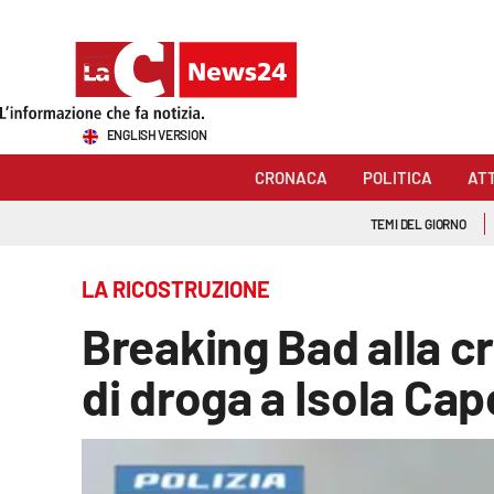
Sezioni
ENGLISH VERSION
Cronaca
CRONACA
POLITICA
AT
Politica
TEMI DEL GIORNO
Attualità
LA RICOSTRUZIONE
Economia e lavoro
Breaking Bad alla c
Italia Mondo
di droga a Isola Cap
Sanità
Sport