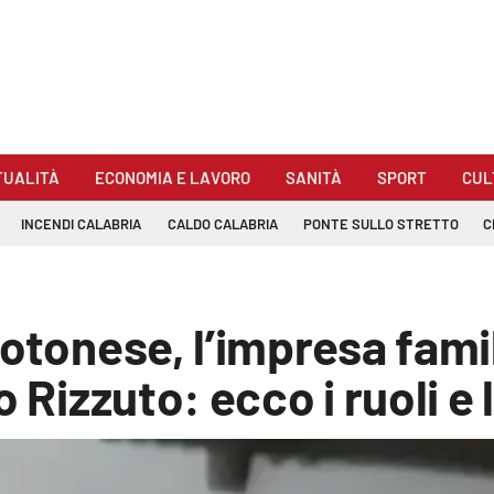
TUALITÀ
ECONOMIA E LAVORO
SANITÀ
SPORT
CUL
INCENDI CALABRIA
CALDO CALABRIA
PONTE SULLO STRETTO
C
rotonese, l’impresa fami
o Rizzuto: ecco i ruoli e