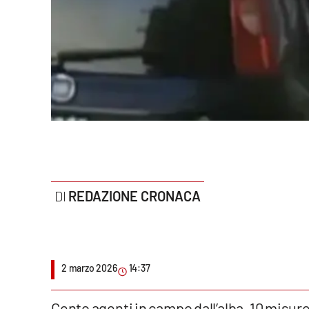
Politica
Sanità
Società
Sport
Rubriche
Good Morning Vietnam
REDAZIONE CRONACA
Parchi Marini Calabria
Leggendo Alvaro insieme
Imprese Di Calabria
2 marzo 2026
14:37
Le perfidie di Antonella Grippo
Cento agenti in campo dall’alba, 10 misure