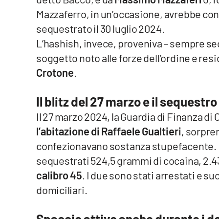
Food
Mazzaferro, in un’occasione, avrebbe c
sequestrato il 30 luglio 2024.
Storie
L’hashish, invece, proveniva – sempre se
soggetto noto alle forze dell’ordine e re
LaC
Network
Crotone
.
Lacplay.it
Il blitz del 27 marzo e il sequestr
Lactv.it
Il 27 marzo 2024, la Guardia di Finanza di
l’abitazione di Raffaele Gualtieri
, sorpre
Laconair.it
confezionavano sostanza stupefacente. N
Lacitymag.it
sequestrati 524,5 grammi di cocaina, 2.
calibro 45
. I due sono stati arrestati e 
Lacapitalenews.it
domiciliari.
Ilreggino.it
Spaccio attivo anche durante i do