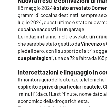
Nuovi arresti e coltivazioni di ma
Privacy
Il 5 maggio 2024
è stato arrestato Dome
grammi di cocaina destinati, sempre second
Cookie policy
luglio 2024, quest’ultimo è stato nuovam
cocaina nascosti in un garage
.
Note legali
Le indagini hanno inoltre svelato
un grupp
che sarebbe stato gestito da
Vincenzo
e
piede libero, con il supporto di altri sog
due piantagioni
, una da 72 e l’altra da 165
Intercettazioni e linguaggio in co
Il monitoraggio delle utenze telefonich
esplicito e privo di particolari cautele
. G
“
minuti
” (da cui Last Minute, nome dato all
economico della droga richiesta.