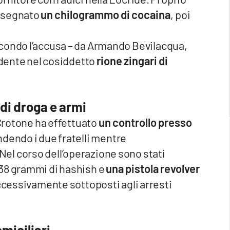
onsegnato
un chilogrammo di cocaina
, poi
condo l’accusa – da Armando Bevilacqua,
sidente nel cosiddetto
rione zingari di
o di droga e armi
 Crotone ha effettuato
un controllo presso
ndendo i due fratelli mentre
el corso dell’operazione sono stati
438 grammi di hashish e
una pistola revolver
successivamente sottoposti agli arresti
miciliari