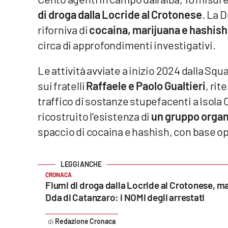
di droga dalla Locride al Crotonese
. La 
Venti di comunicazione
riforniva di
cocaina, marijuana e hashis
circa di approfondimenti investigativi.
Streaming
LaC TV
Le attività avviate a inizio 2024 dalla Sq
sui fratelli
Raffaele e Paolo Gualtieri
, rit
LaC Network
traffico di sostanze stupefacenti a Isola 
ricostruito l’esistenza di
un gruppo organ
LaC OnAir
spaccio di cocaina e hashish, con base ope
Edizioni
locali
CRONACA
Catanzaro
Fiumi di droga dalla Locride al Crotonese, ma
Dda di Catanzaro: i NOMI degli arrestati
Crotone
Redazione Cronaca
Vibo Valentia