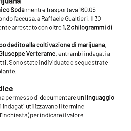
rijuana
nico Soda
mentre trasportava 160,05
o l’accusa, a Raffaele Gualtieri. Il 30
ente arrestato con oltre
1,2 chilogrammi di
o dedito alla coltivazione di marijuana
,
Giuseppe Verterame
, entrambi indagati a
getti. Sono state individuate e sequestrate
 piante.
dice
e ha permesso di documentare
un linguaggio
li indagati utilizzavano il termine
’inchiesta) per indicare il valore