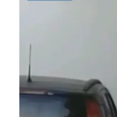
Cultura
Podcast
Meteo
Editoriali
Video
Ambiente
Cronaca
Cultura
Economia e Lavoro