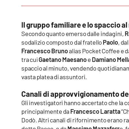
Reggio Calabria
Il gruppo familiare e lo spaccio a
Cosenza
Secondo quanto emerso dalle indagini,
R
Lamezia Terme
sodalizio composto dal fratello
Paolo
, da
Francesco Bruno
alias Pocket Coffee e da
Progetti
tra cui
Gaetano Maesano
e
Damiano Mell
speciali
spaccio al minuto, vendendo quotidianame
Buona Sanità Calabria
vasta platea di assuntori.
La
Canali di approvvigionamento del
Calabriavisione
Gli investigatori hanno accertato che la 
Destinazioni
principalmente da
Francesco Laratta
“Ch
Dodò. Altri canali di rifornimento erano 
Eventi
detto Bacco, e da
Massimo Mazzaferr
o, 