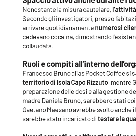
Cosenzachannel.it
Nonostante la misura cautelare,
l’attivi
Secondo gli investigatori, presso l’abitaz
Ilvibonese.it
arrivare quotidianamente
numerosi clie
Catanzarochannel.it
cedevano cocaina, dimostrando l’esistenz
collaudata.
App
Ruoli e compiti all’interno dell’o
Android
Francesco Bruno alias Pocket Coffee si 
Apple
territorio di Isola Capo Rizzuto
, mentre 
preparazione delle dosi e alla gestione della
madre Daniela Bruno, sarebbero stati coi
Gaetano Maesano avrebbe svolto anche il
Vai
sarebbe stato incaricato di
testare la qua