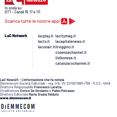
PROGETTI
SPECIALI
In onda su:
DTT - Canali
11
, 17 e 111
Buona Sanità Calabria
Scarica tutte le nostre app!
LA
CALABRIAVISIONE
LaC Network
lacplay.it
lacitymag.it
lactv.it
lacapitalenews.it
Destinazioni
laconair.it
ilreggino.it
cosenzachannel.it
ilvibonese.it
Eventi
catanzarochannel.it
Food
LaC News24 - L’informazione che fa notizia
Diemmecom Società Editoriale - reg. trib. VV 23/05/1989 n°68 - R.O.C. 4049
Storie
Direttore Responsabile
Francesco Laratta
Vicedirettore
Enrico De Girolamo
e
Pablo Petrasso
Direttore Editoriale
Maria Grazia Falduto
www.diemmecom.it
LAC
NETWORK