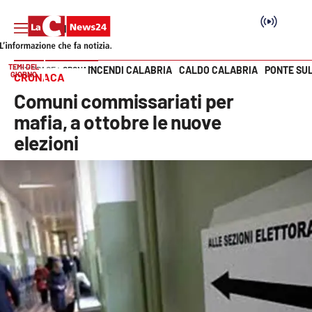
TEMI DEL
INCENDI CALABRIA
CALDO CALABRIA
PONTE SU
HOME PAGE
CRONACA
GIORNO
CRONACA
Vai
Comuni commissariati per
SEZIONI
mafia, a ottobre le nuove
elezioni
Cronaca
Politica
Attualità
Economia e lavoro
Italia Mondo