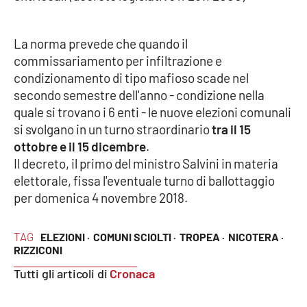
Cultura
La norma prevede che quando il
commissariamento per infiltrazione e
Economia e Lavoro
condizionamento di tipo mafioso scade nel
secondo semestre dell'anno - condizione nella
Politica
quale si trovano i 6 enti - le nuove elezioni comunali
si svolgano in un turno straordinario
tra il 15
Sanità
ottobre e il 15 dicembre
.
Il decreto, il primo del ministro Salvini in materia
Società
elettorale, fissa l'eventuale turno di ballottaggio
per domenica 4 novembre 2018.
Sport
TAG
ELEZIONI ·
COMUNI SCIOLTI ·
TROPEA ·
NICOTERA ·
RIZZICONI
RUBRICHE
Tutti gli articoli di
Cronaca
Good Morning Vietnam