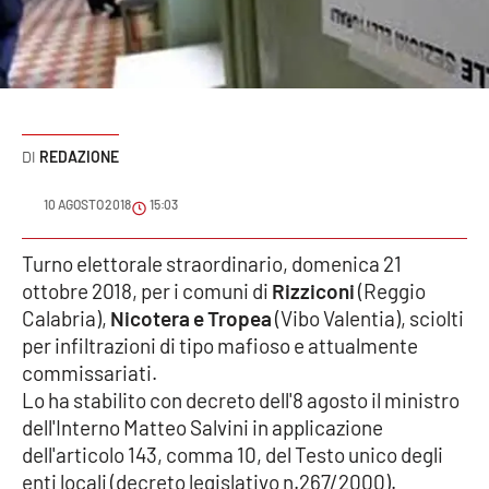
Sanità
Sport
Cultura
REDAZIONE
Podcast
10 AGOSTO 2018
15:03
Meteo
Turno elettorale straordinario, domenica 21
ottobre 2018, per i comuni di
Rizziconi
(Reggio
Editoriali
Calabria),
Nicotera e Tropea
(Vibo Valentia), sciolti
per infiltrazioni di tipo mafioso e attualmente
commissariati.
VIDEO
Lo ha stabilito con decreto dell'8 agosto il ministro
Ambiente
dell'Interno Matteo Salvini in applicazione
dell'articolo 143, comma 10, del Testo unico degli
Cronaca
enti locali (decreto legislativo n.267/2000).