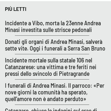
Parchi Marini Calabria
PIÙ LETTI
Leggendo Alvaro insieme
Incidente a Vibo, morta la 23enne Andrea
Minasi investita sulle strisce pedonali
Imprese Di Calabria
Donati gli organi di Andrea Minasi, salverà
Le perfidie di Antonella Grippo
sette vite. Oggi i funerali a Serra San Bruno
Venti di comunicazione
Incidente mortale sulla statale 106 nel
Catanzarese: una vittima e tre feriti nei
pressi dello svincolo di Pietragrande
STREAMING
I funerali di Andrea Minasi. Il parroco: «Per
LaC TV
nove giorni la comunità ha sperato,
LaC Network
quell’amore non è andato perduto»
Catanzaro, chiuse le indagini sul crac di
LaC OnAir