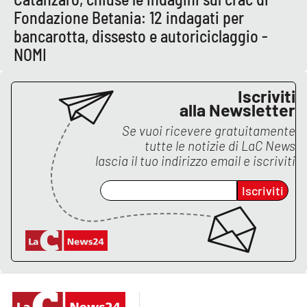
Fondazione Betania: 12 indagati per
bancarotta, dissesto e autoriciclaggio -
EDIZIONI
NOMI
LOCALI
Catanzaro
Iscriviti
alla Newsletter
Crotone
Se vuoi ricevere gratuitamente
tutte le notizie di
LaC News
Vibo Valentia
lascia il tuo indirizzo email e iscriviti
Reggio Calabria
Iscriviti
Cosenza
Lamezia Terme