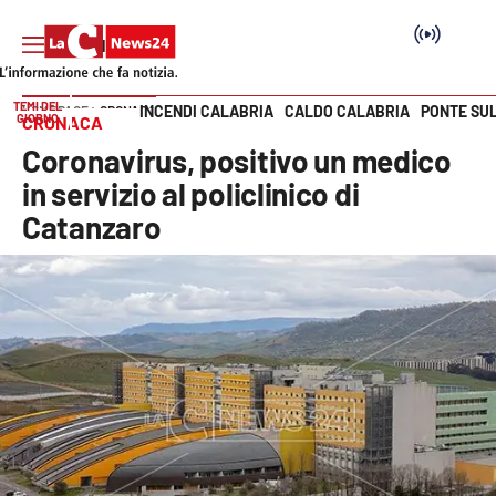
TEMI DEL
INCENDI CALABRIA
CALDO CALABRIA
PONTE SU
HOME PAGE
CRONACA
GIORNO
CRONACA
Vai
Coronavirus, positivo un medico
SEZIONI
in servizio al policlinico di
Catanzaro
Cronaca
Politica
Attualità
Economia e lavoro
Italia Mondo