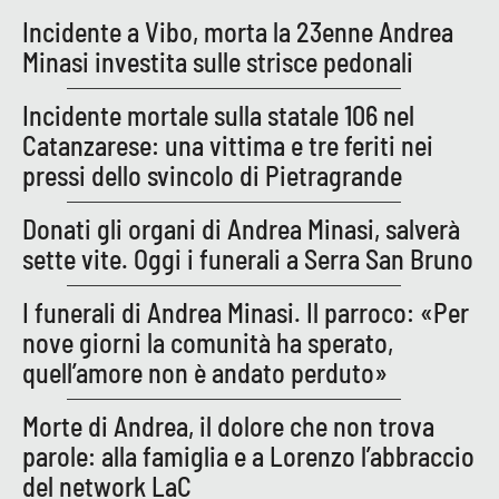
Parchi Marini Calabria
Incidente a Vibo, morta la 23enne Andrea
Minasi investita sulle strisce pedonali
Leggendo Alvaro insieme
Incidente mortale sulla statale 106 nel
Imprese Di Calabria
Catanzarese: una vittima e tre feriti nei
pressi dello svincolo di Pietragrande
Le perfidie di Antonella Grippo
Donati gli organi di Andrea Minasi, salverà
Venti di comunicazione
sette vite. Oggi i funerali a Serra San Bruno
I funerali di Andrea Minasi. Il parroco: «Per
STREAMING
nove giorni la comunità ha sperato,
quell’amore non è andato perduto»
LaC TV
Morte di Andrea, il dolore che non trova
LaC Network
parole: alla famiglia e a Lorenzo l’abbraccio
del network LaC
LaC OnAir