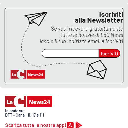
Iscriviti
alla Newsletter
EDIZIONI
LOCALI
Se vuoi ricevere gratuitamente
tutte le notizie di
LaC News
Catanzaro
lascia il tuo indirizzo email e iscriviti
Crotone
Iscriviti
Vibo Valentia
Reggio Calabria
Cosenza
Lamezia Terme
In onda su:
DTT - Canali
11
, 17 e 111
Scarica tutte le nostre app!