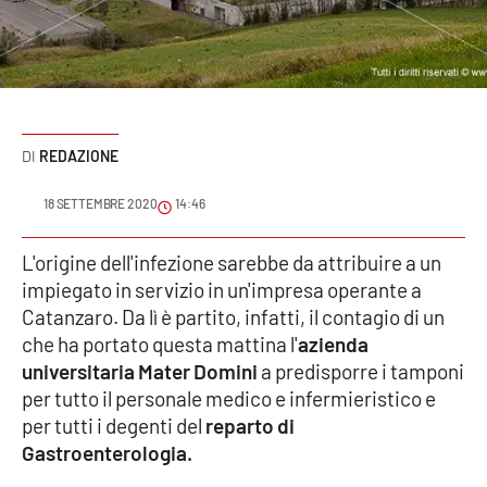
Sanità
Sport
Cultura
REDAZIONE
Podcast
18 SETTEMBRE 2020
14:46
Meteo
L'origine dell'infezione sarebbe da attribuire a un
impiegato in servizio in un'impresa operante a
Editoriali
Catanzaro. Da lì è partito, infatti, il contagio di un
che ha portato questa mattina l'
azienda
universitaria Mater Domini
a predisporre i tamponi
VIDEO
per tutto il personale medico e infermieristico e
Ambiente
per tutti i degenti del
reparto di
Gastroenterologia.
Cronaca