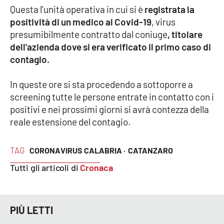
Questa l'unità operativa in cui si è
registrata la
positività di un medico al Covid-19
, virus
Cultura
presumibilmente contratto dal coniuge
, titolare
dell'azienda dove si era verificato il primo caso di
Economia e Lavoro
contagio.
Politica
In queste ore si sta procedendo a sottoporre a
screening tutte le persone entrate in contatto con i
Sanità
positivi e nei prossimi giorni si avrà contezza della
reale estensione del contagio.
Società
Sport
TAG
CORONAVIRUS CALABRIA ·
CATANZARO
Tutti gli articoli di
Cronaca
RUBRICHE
Good Morning Vietnam
PIÙ LETTI