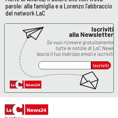
parole: alla famiglia e a Lorenzo l’abbraccio
del network LaC
EDIZIONI
LOCALI
Iscriviti
Catanzaro
alla Newsletter
Se vuoi ricevere gratuitamente
Crotone
tutte le notizie di
LaC News
lascia il tuo indirizzo email e iscriviti
Vibo Valentia
Iscriviti
Reggio Calabria
Cosenza
Lamezia Terme