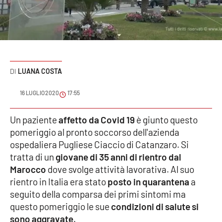
Sanità
Sport
Cultura
LUANA COSTA
Podcast
16 LUGLIO 2020
17:55
Meteo
Un paziente
affetto da Covid 19
è giunto questo
pomeriggio al pronto soccorso dell'azienda
Editoriali
ospedaliera Pugliese Ciaccio di Catanzaro. Si
tratta di un
giovane di 35 anni di rientro dal
Marocco
dove svolge attività lavorativa. Al suo
VIDEO
rientro in Italia era stato
posto in quarantena
a
Ambiente
seguito della comparsa dei primi sintomi ma
questo pomeriggio le sue
condizioni di salute si
Cronaca
sono aggravate
.