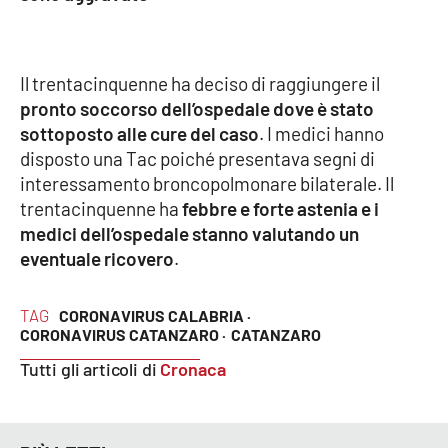
Cultura
Il trentacinquenne ha deciso di raggiungere il
Economia e Lavoro
pronto soccorso dell’ospedale dove è stato
sottoposto alle cure del caso
. I medici hanno
Politica
disposto una Tac poiché presentava segni di
interessamento broncopolmonare bilaterale. Il
Sanità
trentacinquenne ha
febbre e forte astenia e i
medici dell’ospedale stanno valutando un
Società
eventuale ricovero
.
Sport
TAG
CORONAVIRUS CALABRIA ·
CORONAVIRUS CATANZARO ·
CATANZARO
Tutti gli articoli di
Cronaca
RUBRICHE
Good Morning Vietnam