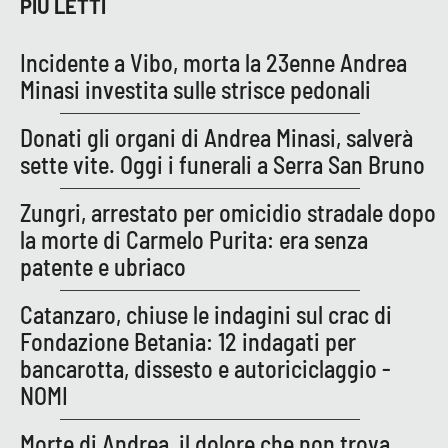
PIÙ LETTI
Parchi Marini Calabria
Incidente a Vibo, morta la 23enne Andrea
Leggendo Alvaro insieme
Minasi investita sulle strisce pedonali
Imprese Di Calabria
Donati gli organi di Andrea Minasi, salverà
sette vite. Oggi i funerali a Serra San Bruno
Le perfidie di Antonella Grippo
Zungri, arrestato per omicidio stradale dopo
Venti di comunicazione
la morte di Carmelo Purita: era senza
patente e ubriaco
STREAMING
Catanzaro, chiuse le indagini sul crac di
Fondazione Betania: 12 indagati per
LaC TV
bancarotta, dissesto e autoriciclaggio -
NOMI
LaC Network
Morte di Andrea, il dolore che non trova
LaC OnAir