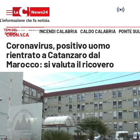
TEMI DEL
INCENDI CALABRIA
CALDO CALABRIA
PONTE SU
HOME PAGE
CRONACA
GIORNO
CRONACA
Vai
Coronavirus, positivo uomo
SEZIONI
rientrato a Catanzaro dal
Marocco: si valuta il ricovero
Cronaca
Politica
Attualità
Economia e lavoro
Italia Mondo