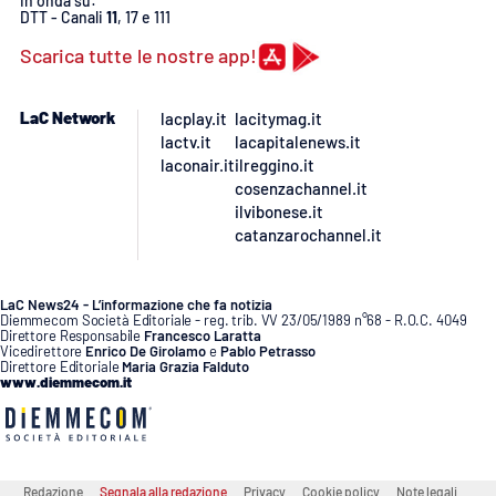
In onda su:
PROGETTI
SPECIALI
DTT - Canali
11
, 17 e 111
Scarica tutte le nostre app!
Buona Sanità Calabria
LaC Network
lacplay.it
lacitymag.it
LA
lactv.it
lacapitalenews.it
CALABRIAVISIONE
laconair.it
ilreggino.it
cosenzachannel.it
Destinazioni
ilvibonese.it
catanzarochannel.it
Eventi
LaC News24 - L’informazione che fa notizia
Food
Diemmecom Società Editoriale - reg. trib. VV 23/05/1989 n°68 - R.O.C. 4049
Direttore Responsabile
Francesco Laratta
Vicedirettore
Enrico De Girolamo
e
Pablo Petrasso
Storie
Direttore Editoriale
Maria Grazia Falduto
www.diemmecom.it
LAC
NETWORK
Redazione
Segnala alla redazione
Privacy
Cookie policy
Note legali