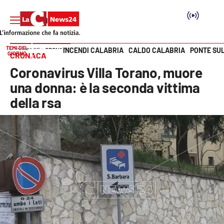
TEMI DEL
INCENDI CALABRIA
CALDO CALABRIA
PONTE SU
HOME PAGE
CRONACA
GIORNO
CRONACA
Vai
Coronavirus Villa Torano, muore
SEZIONI
una donna: è la seconda vittima
della rsa
Cronaca
Politica
Attualità
Economia e lavoro
Italia Mondo