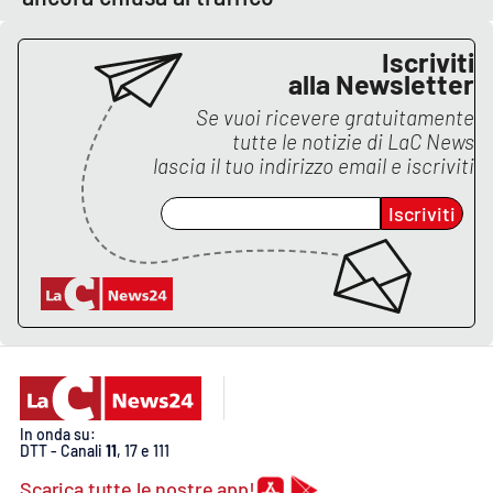
Iscriviti
alla Newsletter
EDIZIONI
LOCALI
Se vuoi ricevere gratuitamente
Catanzaro
tutte le notizie di
LaC News
lascia il tuo indirizzo email e iscriviti
Crotone
Iscriviti
Vibo Valentia
Reggio Calabria
Cosenza
Lamezia Terme
In onda su:
DTT - Canali
11
, 17 e 111
Scarica tutte le nostre app!