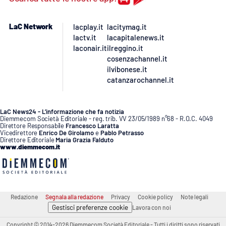
PROGETTI
SPECIALI
Buona Sanità Calabria
LaC Network
lacplay.it
lacitymag.it
lactv.it
lacapitalenews.it
laconair.it
ilreggino.it
cosenzachannel.it
LA
CALABRIAVISIONE
ilvibonese.it
catanzarochannel.it
Destinazioni
LaC News24 - L’informazione che fa notizia
Eventi
Diemmecom Società Editoriale - reg. trib. VV 23/05/1989 n°68 - R.O.C. 4049
Direttore Responsabile
Francesco Laratta
Vicedirettore
Enrico De Girolamo
e
Pablo Petrasso
Food
Direttore Editoriale
Maria Grazia Falduto
www.diemmecom.it
Storie
Redazione
Segnala alla redazione
Privacy
Cookie policy
Note legali
LAC
NETWORK
Gestisci preferenze cookie
Lavora con noi
Copyright © 2014-2026 Diemmecom Società Editoriale - Tutti i diritti sono riservati