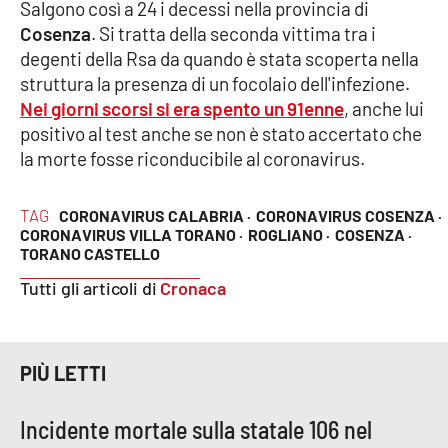
Salgono così a 24 i decessi nella provincia di
Cosenza
. Si tratta della seconda vittima tra i
Cultura
degenti della Rsa da quando è stata scoperta nella
struttura la presenza di un focolaio dell'infezione.
Economia e Lavoro
Nei giorni scorsi si era spento un 91enne
, anche lui
positivo al test anche se non è stato accertato che
Politica
la morte fosse riconducibile al coronavirus.
Sanità
TAG
CORONAVIRUS CALABRIA ·
CORONAVIRUS COSENZA ·
CORONAVIRUS VILLA TORANO ·
ROGLIANO ·
COSENZA ·
Società
TORANO CASTELLO
Tutti gli articoli di
Cronaca
Sport
PIÙ LETTI
RUBRICHE
Good Morning Vietnam
Incidente mortale sulla statale 106 nel