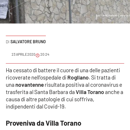
Sanità
Sport
Cultura
SALVATORE BRUNO
Podcast
23 APRILE 2020
20:24
Meteo
Ha cessato di battere il cuore di una delle pazienti
ricoverate nell’ospedale di
Rogliano
. Si tratta di
Editoriali
una
novantenne
risultata positiva al coronavirus e
trasferita al Santa Barbara da
Villa Torano
anche a
causa di altre patologie di cui soffriva,
VIDEO
indipendenti dal Covid-19.
Ambiente
Proveniva da Villa Torano
Cronaca