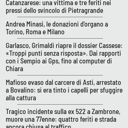
Catanzarese: una vittima e tre feriti nei
Parchi Marini Calabria
pressi dello svincolo di Pietragrande
Leggendo Alvaro insieme
Andrea Minasi, le donazioni d'organo a
Torino, Roma e Milano
Imprese Di Calabria
Garlasco, Grimaldi riapre il dossier Cassese:
Le perfidie di Antonella Grippo
«Troppi punti senza risposta». Dai rapporti
con i Sempio ai Gps, fino al computer di
Venti di comunicazione
Chiara
Mafioso evaso dal carcere di Asti, arrestato
STREAMING
a Bovalino: si era tinto i capelli per sfuggire
alla cattura
LaC TV
Tragico incidente sulla ex 522 a Zambrone,
LaC Network
muore una 77enne: quattro feriti e strada
ancora chiusa al traffico
LaC OnAir