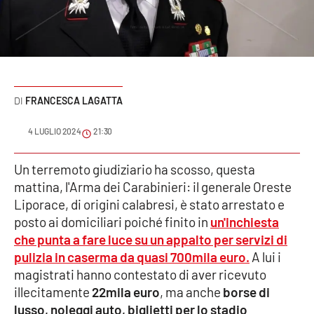
Sanità
Sport
Cultura
FRANCESCA LAGATTA
Podcast
4 LUGLIO 2024
21:30
Meteo
Un terremoto giudiziario ha scosso, questa
mattina, l'Arma dei Carabinieri: il generale Oreste
Editoriali
Liporace, di origini calabresi, è stato arrestato e
posto ai domiciliari poiché finito in
un'inchiesta
che punta a fare luce su un appalto per servizi di
VIDEO
pulizia in caserma da quasi 700mila euro.
A lui i
Ambiente
magistrati hanno contestato di aver ricevuto
illecitamente
22mila euro
, ma anche
borse di
Cronaca
lusso, noleggi auto, biglietti per lo stadio