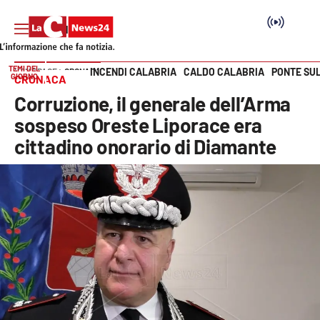
TEMI DEL
INCENDI CALABRIA
CALDO CALABRIA
PONTE SU
HOME PAGE
CRONACA
GIORNO
CRONACA
Vai
Corruzione, il generale dell’Arma
SEZIONI
sospeso Oreste Liporace era
cittadino onorario di Diamante
Cronaca
Politica
Attualità
Economia e lavoro
Italia Mondo