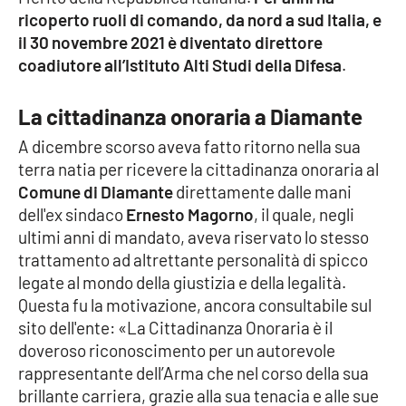
ricoperto ruoli di comando, da nord a sud Italia, e
il 30 novembre 2021 è diventato direttore
coadiutore all’Istituto Alti Studi della Difesa
.
EDIZIONI
LOCALI
Catanzaro
La cittadinanza onoraria a Diamante
A dicembre scorso aveva fatto ritorno nella sua
Crotone
terra natia per ricevere la cittadinanza onoraria al
Comune di Diamante
direttamente dalle mani
Vibo Valentia
dell'ex sindaco
Ernesto Magorno
, il quale, negli
ultimi anni di mandato, aveva riservato lo stesso
Reggio Calabria
trattamento ad altrettante personalità di spicco
legate al mondo della giustizia e della legalità.
Cosenza
Questa fu la motivazione, ancora consultabile sul
sito dell'ente: «La Cittadinanza Onoraria è il
Lamezia Terme
doveroso riconoscimento per un autorevole
rappresentante dell’Arma che nel corso della sua
brillante carriera, grazie alla sua tenacia e alle sue