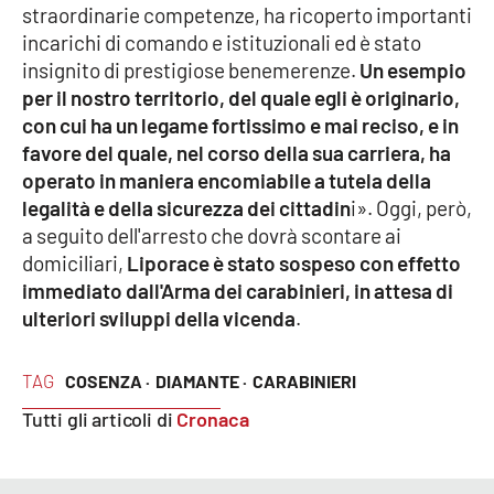
PROGETTI
SPECIALI
straordinarie competenze, ha ricoperto importanti
incarichi di comando e istituzionali ed è stato
Buona Sanità Calabria
insignito di prestigiose benemerenze.
Un esempio
per il nostro territorio, del quale egli è originario,
con cui ha un legame fortissimo e mai reciso, e in
LA
CALABRIAVISIONE
favore del quale, nel corso della sua carriera, ha
operato in maniera encomiabile a tutela della
Destinazioni
legalità e della sicurezza dei cittadin
i». Oggi, però,
a seguito dell'arresto che dovrà scontare ai
Eventi
domiciliari,
Liporace è stato sospeso con effetto
immediato dall'Arma dei carabinieri, in attesa di
Food
ulteriori sviluppi della vicenda
.
Storie
TAG
COSENZA ·
DIAMANTE ·
CARABINIERI
Tutti gli articoli di
Cronaca
LAC
NETWORK