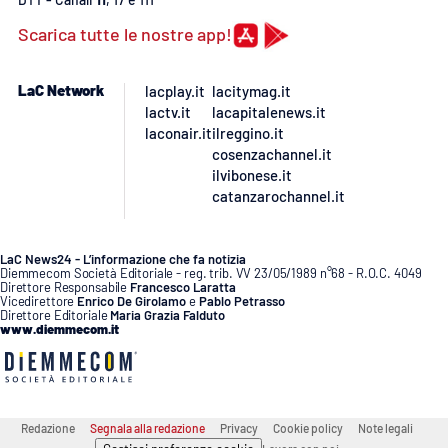
Scarica tutte le nostre app!
LaC Network
lacplay.it
lacitymag.it
lactv.it
lacapitalenews.it
laconair.it
ilreggino.it
cosenzachannel.it
ilvibonese.it
catanzarochannel.it
LaC News24 - L’informazione che fa notizia
Diemmecom Società Editoriale - reg. trib. VV 23/05/1989 n°68 - R.O.C. 4049
Direttore Responsabile
Francesco Laratta
Vicedirettore
Enrico De Girolamo
e
Pablo Petrasso
Direttore Editoriale
Maria Grazia Falduto
www.diemmecom.it
Redazione
Segnala alla redazione
Privacy
Cookie policy
Note legali