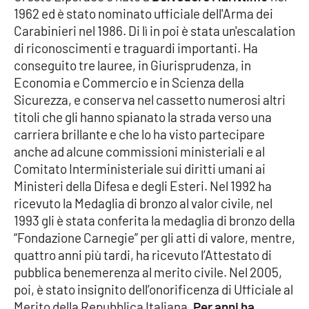
1962 ed è stato nominato ufficiale dell'Arma dei
Parchi Marini Calabria
Carabinieri nel 1986. Di lì in poi è stata un'escalation
di riconoscimenti e traguardi importanti. Ha
Leggendo Alvaro insieme
conseguito tre lauree, in Giurisprudenza, in
Economia e Commercio e in Scienza della
Imprese Di Calabria
Sicurezza, e conserva nel cassetto numerosi altri
titoli che gli hanno spianato la strada verso una
Le perfidie di Antonella Grippo
carriera brillante e che lo ha visto partecipare
anche ad alcune commissioni ministeriali e al
Venti di comunicazione
Comitato Interministeriale sui diritti umani ai
Ministeri della Difesa e degli Esteri. Nel 1992 ha
ricevuto la Medaglia di bronzo al valor civile, nel
STREAMING
1993 gli è stata conferita la medaglia di bronzo della
LaC TV
“Fondazione Carnegie” per gli atti di valore, mentre,
quattro anni più tardi, ha ricevuto l’Attestato di
LaC Network
pubblica benemerenza al merito civile. Nel 2005,
poi, è stato insignito dell’onorificenza di Ufficiale al
Merito della Repubblica Italiana.
Per anni ha
LaC OnAir