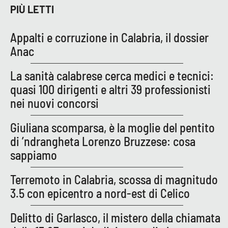
Lacplay.it
PIÙ LETTI
Lactv.it
Appalti e corruzione in Calabria, il dossier
Anac
Laconair.it
La sanità calabrese cerca medici e tecnici:
Lacitymag.it
quasi 100 dirigenti e altri 39 professionisti
nei nuovi concorsi
Lacapitalenews.it
Giuliana scomparsa, è la moglie del pentito
Ilreggino.it
di ’ndrangheta Lorenzo Bruzzese: cosa
sappiamo
Cosenzachannel.it
Terremoto in Calabria, scossa di magnitudo
Ilvibonese.it
3.5 con epicentro a nord-est di Celico
Catanzarochannel.it
Delitto di Garlasco, il mistero della chiamata