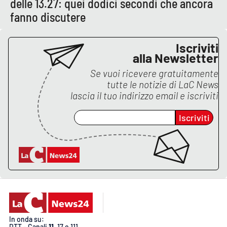
delle 13.27: quei dodici secondi che ancora
fanno discutere
APP
Android
Iscriviti
alla Newsletter
Apple
Se vuoi ricevere gratuitamente
tutte le notizie di
LaC News
lascia il tuo indirizzo email e iscriviti
Iscriviti
In onda su:
DTT - Canali
11
, 17 e 111