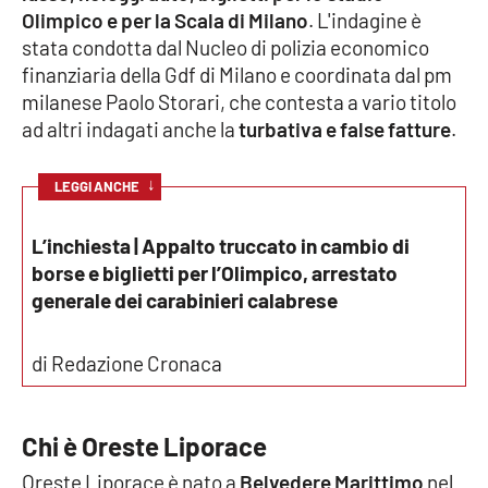
Olimpico
e per la Scala di Milano
. L'indagine è
stata condotta dal Nucleo di polizia economico
Cultura
finanziaria della Gdf di Milano e coordinata dal pm
milanese Paolo Storari, che contesta a vario titolo
Economia e Lavoro
ad altri indagati anche la
turbativa e false fatture
.
Politica
↓
LEGGI ANCHE
Sanità
L’inchiesta | Appalto truccato in cambio di
Società
borse e biglietti per l’Olimpico, arrestato
generale dei carabinieri calabrese
Sport
di Redazione Cronaca
RUBRICHE
Chi è Oreste Liporace
Good Morning Vietnam
Oreste Liporace è nato a
Belvedere Marittimo
nel