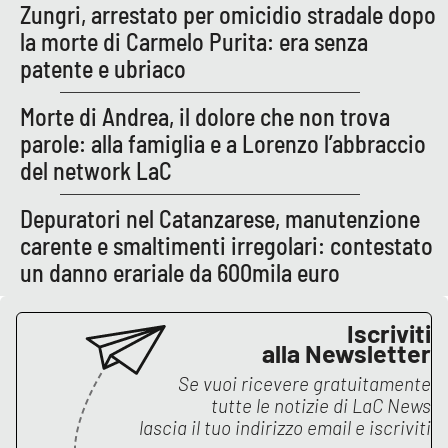
PROGETTI
SPECIALI
Zungri, arrestato per omicidio stradale dopo
la morte di Carmelo Purita: era senza
Buona Sanità Calabria
patente e ubriaco
Morte di Andrea, il dolore che non trova
LA
CALABRIAVISIONE
parole: alla famiglia e a Lorenzo l’abbraccio
del network LaC
Destinazioni
Depuratori nel Catanzarese, manutenzione
Eventi
carente e smaltimenti irregolari: contestato
un danno erariale da 600mila euro
Food
Iscriviti
Storie
alla Newsletter
Se vuoi ricevere gratuitamente
tutte le notizie di
LaC News
LAC
NETWORK
lascia il tuo indirizzo email e iscriviti