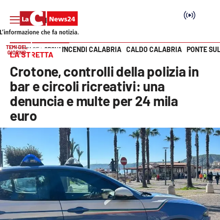
TEMI DEL
INCENDI CALABRIA
CALDO CALABRIA
PONTE SU
HOME PAGE
CRONACA
GIORNO
LA STRETTA
Vai
Crotone, controlli della polizia in
SEZIONI
bar e circoli ricreativi: una
denuncia e multe per 24 mila
Cronaca
euro
Politica
Attualità
Economia e lavoro
Italia Mondo