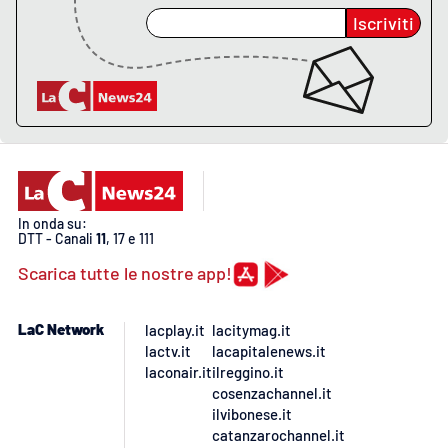
Lacplay.it
Iscriviti
Lactv.it
Laconair.it
Lacitymag.it
Lacapitalenews.it
In onda su:
DTT - Canali
11
, 17 e 111
Ilreggino.it
Scarica tutte le nostre app!
Cosenzachannel.it
LaC Network
lacplay.it
lacitymag.it
lactv.it
lacapitalenews.it
Ilvibonese.it
laconair.it
ilreggino.it
cosenzachannel.it
Catanzarochannel.it
ilvibonese.it
catanzarochannel.it