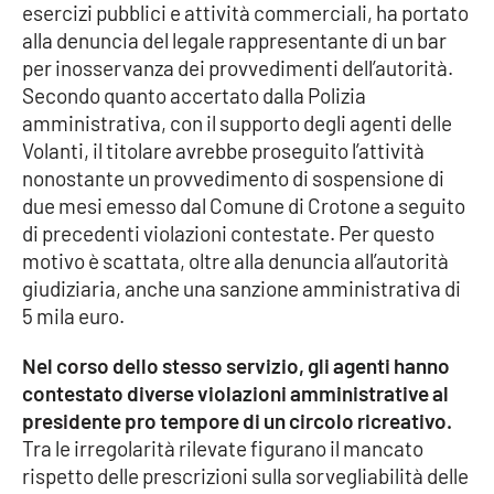
esercizi pubblici e attività commerciali, ha portato
alla denuncia del legale rappresentante di un bar
Cultura
per inosservanza dei provvedimenti dell’autorità.
Secondo quanto accertato dalla Polizia
Economia e Lavoro
amministrativa, con il supporto degli agenti delle
Volanti, il titolare avrebbe proseguito l’attività
Politica
nonostante un provvedimento di sospensione di
due mesi emesso dal Comune di Crotone a seguito
Sanità
di precedenti violazioni contestate. Per questo
motivo è scattata, oltre alla denuncia all’autorità
Società
giudiziaria, anche una sanzione amministrativa di
5 mila euro.
Sport
Nel corso dello stesso servizio, gli agenti hanno
contestato diverse violazioni amministrative al
RUBRICHE
presidente pro tempore di un circolo ricreativo.
Tra le irregolarità rilevate figurano il mancato
Good Morning Vietnam
rispetto delle prescrizioni sulla sorvegliabilità delle