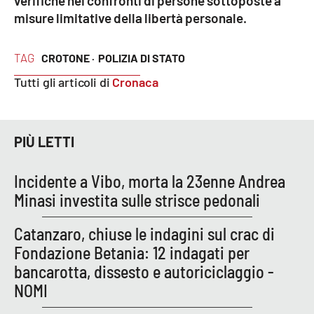
verifiche nei confronti di persone sottoposte a
misure limitative della libertà personale.
EDIZIONI
LOCALI
TAG
CROTONE ·
POLIZIA DI STATO
Tutti gli articoli di
Cronaca
Catanzaro
Crotone
PIÙ LETTI
Vibo Valentia
Incidente a Vibo, morta la 23enne Andrea
Reggio Calabria
Minasi investita sulle strisce pedonali
Cosenza
Catanzaro, chiuse le indagini sul crac di
Fondazione Betania: 12 indagati per
Lamezia Terme
bancarotta, dissesto e autoriciclaggio -
NOMI