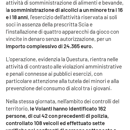
attività di somministrazione di alimenti e bevande,
Parchi Marini Calabria
l
a somministrazione di alcolici a un minore tra i 16
e i 18 anni
, l’esercizio dell’attività riservata ai soli
Leggendo Alvaro insieme
soci in assenza della prescritta Scia e
l’installazione di quattro apparecchi da gioco con
Imprese Di Calabria
vincite in denaro senza autorizzazione, per un
importo complessivo di 24.365 euro.
Le perfidie di Antonella Grippo
L’operazione, evidenzia la Questura, rientra nelle
Venti di comunicazione
attività di contrasto alle violazioni amministrative
e penali connesse ai pubblici esercizi, con
particolare attenzione alla tutela dei minori e alla
STREAMING
prevenzione del consumo di alcol tra i giovani.
LaC TV
Nella stessa giornata, nell’ambito dei controlli del
territorio,
le Volanti hanno identificato 162
LaC Network
persone, di cui 42 con precedenti di polizia,
controllato 108 veicoli ed effettuato sette
LaC OnAir