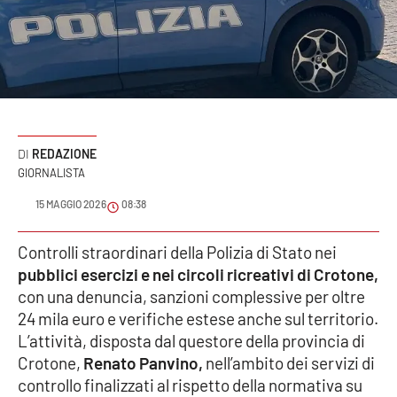
Sanità
Sport
Cultura
Podcast
REDAZIONE
GIORNALISTA
Meteo
15 MAGGIO 2026
08:38
Editoriali
Controlli straordinari della Polizia di Stato nei
pubblici esercizi e nei circoli ricreativi di Crotone,
con una denuncia, sanzioni complessive per oltre
VIDEO
24 mila euro e verifiche estese anche sul territorio.
L’attività, disposta dal questore della provincia di
Ambiente
Crotone,
Renato Panvino,
nell’ambito dei servizi di
controllo finalizzati al rispetto della normativa su
Cronaca