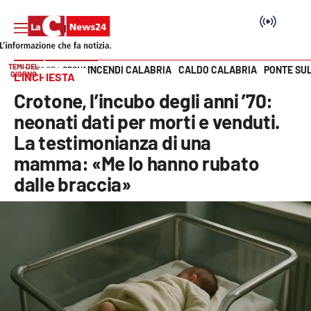
TEMI DEL
INCENDI CALABRIA
CALDO CALABRIA
PONTE SU
HOME PAGE
CRONACA
GIORNO
L’INCHIESTA
Vai
Crotone, l’incubo degli anni ’70:
SEZIONI
neonati dati per morti e venduti.
La testimonianza di una
Cronaca
mamma: «Me lo hanno rubato
dalle braccia»
Politica
Attualità
Economia e lavoro
Italia Mondo