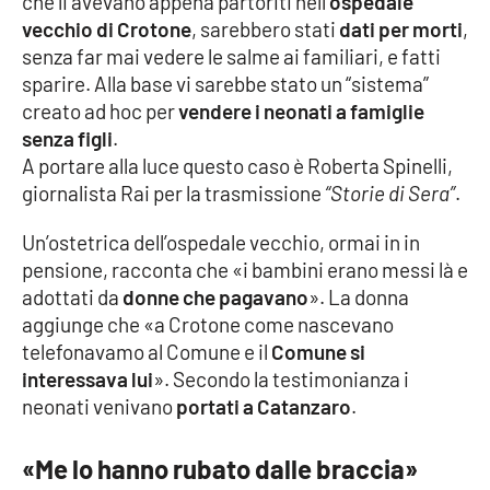
che li avevano appena partoriti nell’
ospedale
vecchio di Crotone
, sarebbero stati
dati per morti
,
Cultura
senza far mai vedere le salme ai familiari, e fatti
sparire. Alla base vi sarebbe stato un “sistema”
Economia e Lavoro
creato ad hoc per
vendere i neonati a famiglie
senza figli
.
Politica
A portare alla luce questo caso è Roberta Spinelli,
giornalista Rai per la trasmissione
“Storie di Sera”
.
Sanità
Un’ostetrica dell’ospedale vecchio, ormai in in
pensione, racconta che «i bambini erano messi là e
Società
adottati da
donne che pagavano
». La donna
aggiunge che «a Crotone come nascevano
Sport
telefonavamo al Comune e il
Comune si
interessava lui
». Secondo la testimonianza i
neonati venivano
portati a Catanzaro
.
RUBRICHE
Good Morning Vietnam
«Me lo hanno rubato dalle braccia»