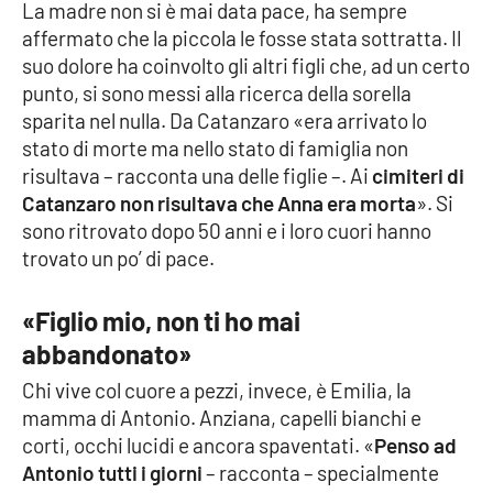
Lacplay.it
La madre non si è mai data pace, ha sempre
affermato che la piccola le fosse stata sottratta. Il
Lactv.it
suo dolore ha coinvolto gli altri figli che, ad un certo
punto, si sono messi alla ricerca della sorella
Laconair.it
sparita nel nulla. Da Catanzaro «era arrivato lo
stato di morte ma nello stato di famiglia non
Lacitymag.it
risultava – racconta una delle figlie –. Ai
cimiteri di
Catanzaro non risultava che Anna era morta
». Si
sono ritrovato dopo 50 anni e i loro cuori hanno
Lacapitalenews.it
trovato un po’ di pace.
Ilreggino.it
«Figlio mio, non ti ho mai
Cosenzachannel.it
abbandonato»
Chi vive col cuore a pezzi, invece, è Emilia, la
Ilvibonese.it
mamma di Antonio. Anziana, capelli bianchi e
corti, occhi lucidi e ancora spaventati. «
Penso ad
Catanzarochannel.it
Antonio tutti i giorni
– racconta – specialmente