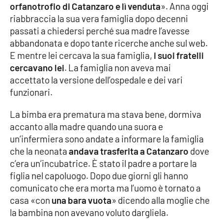
PROGETTI
SPECIALI
orfanotrofio di Catanzaro e lì venduta
». Anna oggi
riabbraccia la sua vera famiglia dopo decenni
Buona Sanità Calabria
passati a chiedersi perché sua madre l’avesse
abbandonata e dopo tante ricerche anche sul web.
E mentre lei cercava la sua famiglia,
i suoi fratelli
LA
CALABRIAVISIONE
cercavano lei
. La famiglia non aveva mai
accettato la versione dell’ospedale e dei vari
Destinazioni
funzionari.
Eventi
La bimba era prematura ma stava bene, dormiva
accanto alla madre quando una suora e
Food
un’infermiera sono andate a informare la famiglia
che la neonata
andava trasferita a Catanzaro
dove
Storie
c’era un’incubatrice. È stato il padre a portare la
figlia nel capoluogo. Dopo due giorni gli hanno
comunicato che era morta ma l’uomo è tornato a
LAC
casa «con
una bara vuota
» dicendo alla moglie che
NETWORK
la bambina non avevano voluto dargliela.