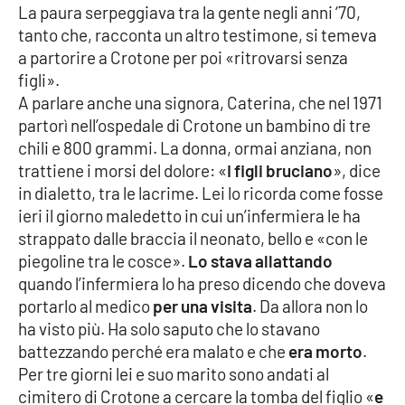
La paura serpeggiava tra la gente negli anni ‘70,
Parchi Marini Calabria
tanto che, racconta un altro testimone, si temeva
a partorire a Crotone per poi «ritrovarsi senza
Leggendo Alvaro insieme
figli».
A parlare anche una signora, Caterina, che nel 1971
Imprese Di Calabria
partorì nell’ospedale di Crotone un bambino di tre
chili e 800 grammi. La donna, ormai anziana, non
Le perfidie di Antonella Grippo
trattiene i morsi del dolore: «
I figli bruciano
», dice
in dialetto, tra le lacrime. Lei lo ricorda come fosse
Venti di comunicazione
ieri il giorno maledetto in cui un’infermiera le ha
strappato dalle braccia il neonato, bello e «con le
piegoline tra le cosce».
Lo stava allattando
STREAMING
quando l’infermiera lo ha preso dicendo che doveva
portarlo al medico
per una visita
. Da allora non lo
LaC TV
ha visto più. Ha solo saputo che lo stavano
battezzando perché era malato e che
era morto
.
LaC Network
Per tre giorni lei e suo marito sono andati al
cimitero di Crotone a cercare la tomba del figlio «
e
LaC OnAir