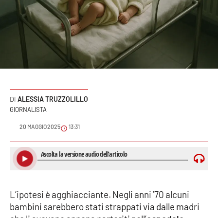
Sanità
Sport
Cultura
Podcast
ALESSIA TRUZZOLILLO
Meteo
GIORNALISTA
20 MAGGIO 2025
13:31
Editoriali
VIDEO
Ambiente
L’ipotesi è agghiacciante. Negli anni ’70 alcuni
bambini sarebbero stati strappati via dalle madri
Cronaca