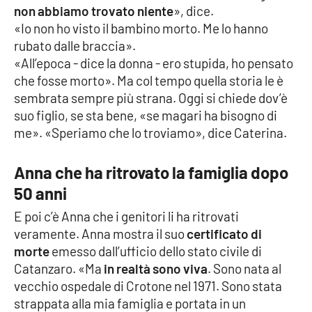
non abbiamo trovato niente
», dice.
«Io non ho visto il bambino morto. Me lo hanno
rubato dalle braccia».
EDIZIONI
LOCALI
«All’epoca - dice la donna - ero stupida, ho pensato
che fosse morto». Ma col tempo quella storia le è
Catanzaro
sembrata sempre più strana. Oggi si chiede dov’è
suo figlio, se sta bene, «se magari ha bisogno di
Crotone
me». «Speriamo che lo troviamo», dice Caterina.
Vibo Valentia
Anna che ha ritrovato la famiglia dopo
50 anni
Reggio Calabria
E poi c’è Anna che i genitori li ha ritrovati
Cosenza
veramente. Anna mostra il suo
certificato di
morte
emesso dall’ufficio dello stato civile di
Lamezia Terme
Catanzaro. «Ma
in realtà sono viva
. Sono nata al
vecchio ospedale di Crotone nel 1971. Sono stata
strappata alla mia famiglia e portata in un