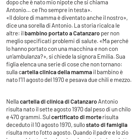
dopo che è nato mio nipote che si chiama
Antonio... ce l’ho sempre in testa».
APP
«Il dolore di mamma è diventato anche il nostro»,
dice una sorella di Antonio. La storia ricalca le
Android
altre: il
bambino portato a Catanzaro
per non
meglio specificati problemi di salute. «Ma perché
Apple
lo hanno portato con una macchina e non con
un’ambulanza?», si chiede la signora Emilia. Sua
figlia elenca una serie di cose che non tornano:
sulla c
artella clinica della mamma
il bambino è
nato l’11 agosto del 1970 e pesava due chili e mezzo.
Nella
cartella di clinica di Catanzaro
Antonio
risulta nato il sette agosto 1970 dal peso di un chilo
e 470 grammi. Sul
certificato di morte
risulta
deceduto il 10 agosto 1970, sullo
stato di famiglia
risulta morto l’otto agosto. Quando il padre e lo zio