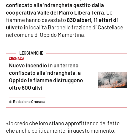
confiscato alla 'ndrangheta gestito dalla
cooperativa Valle del Marro Libera Terra.
Le
Cultura
fiamme hanno devastato
830 alberi, 11 ettari di
uliveto
in località Baronello frazione di Castellace
Economia e Lavoro
nel comune di Oppido Mamertina.
Politica
Sanità
CRONACA
Nuovo incendio in un terreno
confiscato alla ‘ndrangheta, a
Società
Oppido le fiamme distruggono
oltre 800 ulivi
Sport
Redazione Cronaca
RUBRICHE
«Io credo che loro stiano approfittando del fatto
Good Morning Vietnam
che anche politicamente, in questo momento,