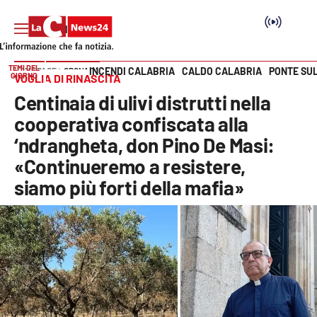
TEMI DEL
INCENDI CALABRIA
CALDO CALABRIA
PONTE SU
HOME PAGE
CRONACA
GIORNO
VOGLIA DI RINASCITA
Vai
Centinaia di ulivi distrutti nella
SEZIONI
cooperativa confiscata alla
‘ndrangheta, don Pino De Masi:
Cronaca
«Continueremo a resistere,
siamo più forti della mafia»
Politica
Attualità
Economia e lavoro
Italia Mondo