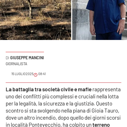
Sanità
Sport
Cultura
Podcast
GIUSEPPE MANCINI
Meteo
GIORNALISTA
15 LUGLIO 2025
08:41
Editoriali
La battaglia tra società civile e mafie
rappresenta
uno dei conflitti più complessi e cruciali nella lotta
VIDEO
per la legalità, la sicurezza e la giustizia. Questo
scontro si sta svolgendo nella piana di Gioia Tauro,
Ambiente
dove un altro incendio, dopo quello dei giorni scorsi
in località Pontevecchio, ha colpito un
terreno
Cronaca