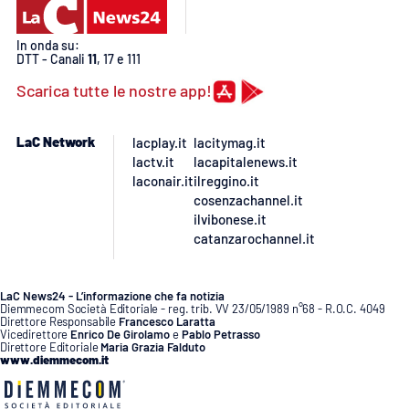
In onda su:
DTT - Canali
11
, 17 e 111
Scarica tutte le nostre app!
LaC Network
lacplay.it
lacitymag.it
lactv.it
lacapitalenews.it
laconair.it
ilreggino.it
cosenzachannel.it
ilvibonese.it
catanzarochannel.it
LaC News24 - L’informazione che fa notizia
Diemmecom Società Editoriale - reg. trib. VV 23/05/1989 n°68 - R.O.C. 4049
Direttore Responsabile
Francesco Laratta
Vicedirettore
Enrico De Girolamo
e
Pablo Petrasso
Direttore Editoriale
Maria Grazia Falduto
www.diemmecom.it