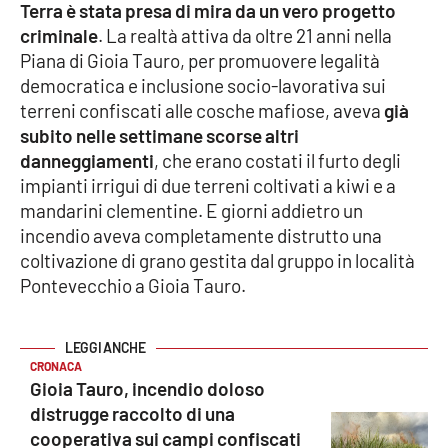
PROGETTI
SPECIALI
Terra è stata presa di mira da un vero progetto
criminale
. La realtà attiva da oltre 21 anni nella
Buona Sanità Calabria
Piana di Gioia Tauro, per promuovere legalità
democratica e inclusione socio-lavorativa sui
terreni confiscati alle cosche mafiose, aveva
già
LA
CALABRIAVISIONE
subito nelle settimane scorse altri
danneggiamenti
, che erano costati il furto degli
Destinazioni
impianti irrigui di due terreni coltivati a kiwi e a
mandarini clementine. E giorni addietro un
Eventi
incendio aveva completamente distrutto una
coltivazione di grano gestita dal gruppo in località
Food
Pontevecchio a Gioia Tauro.
Storie
CRONACA
Gioia Tauro, incendio doloso
LAC
NETWORK
distrugge raccolto di una
cooperativa sui campi confiscati