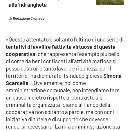
Lacplay.it
alla 'ndrangheta
Lactv.it
Redazione Cronaca
Laconair.it
«Questo attentato è soltanto l'ultimo di una serie di
Lacitymag.it
tentativi di avvilire l'attività virtuosa di questa
cooperativa,
che rappresenta l'esempio più bello
Lacapitalenews.it
di come da beni confiscati all'attività mafiosa si
possa costruire tanto lavoro e ricchezza per il
territorio- ha dichiarato il sindaco gioiese
Simona
Ilreggino.it
Scarcella
-. Ovviamente, noi come
amministrazione comunale, non intendiamo fare
Cosenzachannel.it
un passo indietro rispetto al contrasto alla
criminalità organizzata. Siamo al fianco della
Ilvibonese.it
cooperativa non soltanto a parole, ma con ogni
iniziativa di tutela e di supporto che dovesse
Catanzarochannel.it
rendersi necessaria. La mia amministrazione sta