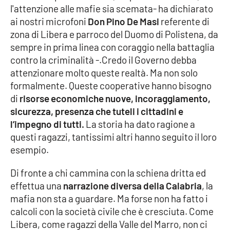
l'attenzione alle mafie sia scemata- ha dichiarato
Parchi Marini Calabria
ai nostri microfoni
Don Pino De Masi
referente di
zona di Libera e parroco del Duomo di Polistena, da
Leggendo Alvaro insieme
sempre in prima linea con coraggio nella battaglia
contro la criminalità -.Credo il Governo debba
Imprese Di Calabria
attenzionare molto queste realtà. Ma non solo
formalmente. Queste cooperative hanno bisogno
Le perfidie di Antonella Grippo
di
risorse economiche nuove, incoraggiamento,
sicurezza, presenza che tuteli i cittadini e
Venti di comunicazione
l’impegno di tutti.
La storia ha dato ragione a
questi ragazzi, tantissimi altri hanno seguito il loro
esempio.
STREAMING
Di fronte a chi cammina con la schiena dritta ed
LaC TV
effettua una
narrazione diversa della Calabria
, la
mafia non sta a guardare. Ma forse non ha fatto i
LaC Network
calcoli con la società civile che è cresciuta. Come
Libera, come ragazzi della Valle del Marro, non ci
LaC OnAir