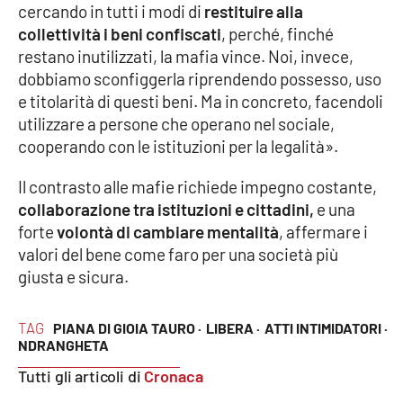
cercando in tutti i modi di
restituire alla
collettività i beni confiscati
, perché, finché
APP
restano inutilizzati, la mafia vince. Noi, invece,
Android
dobbiamo sconfiggerla riprendendo possesso, uso
e titolarità di questi beni. Ma in concreto, facendoli
Apple
utilizzare a persone che operano nel sociale,
cooperando con le istituzioni per la legalità».
Il contrasto alle mafie richiede impegno costante,
collaborazione tra istituzioni e cittadini,
e una
forte
volontà di cambiare mentalità
, affermare i
valori del bene come faro per una società più
giusta e sicura.
TAG
PIANA DI GIOIA TAURO ·
LIBERA ·
ATTI INTIMIDATORI ·
NDRANGHETA
Tutti gli articoli di
Cronaca