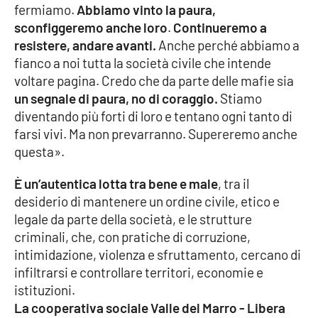
fermiamo.
Abbiamo vinto la paura,
sconfiggeremo anche loro
.
Continueremo a
resistere, andare avanti.
Anche perché abbiamo a
EDIZIONI
LOCALI
fianco a noi tutta la società civile che intende
voltare pagina. Credo che da parte delle mafie sia
Catanzaro
un segnale di paura, no di coraggio.
Stiamo
diventando più forti di loro e tentano ogni tanto di
Crotone
farsi vivi. Ma non prevarranno. Supereremo anche
questa».
Vibo Valentia
È un’autentica lotta tra bene e male
, tra il
Reggio Calabria
desiderio di mantenere un ordine civile, etico e
legale da parte della società, e le strutture
Cosenza
criminali, che, con pratiche di corruzione,
intimidazione, violenza e sfruttamento, cercano di
Lamezia Terme
infiltrarsi e controllare territori, economie e
istituzioni.
La cooperativa sociale Valle del Marro - Libera