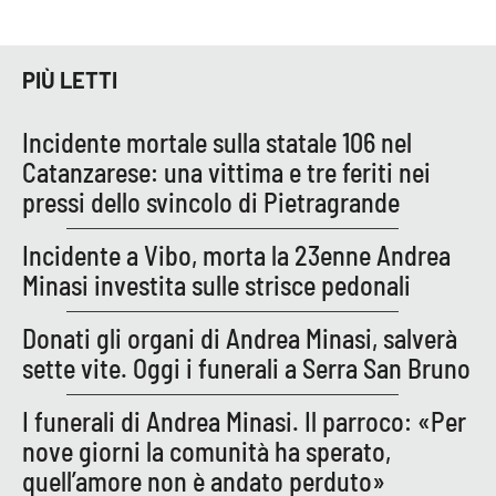
Parchi Marini Calabria
Leggendo Alvaro insieme
PIÙ LETTI
Imprese Di Calabria
Incidente mortale sulla statale 106 nel
Catanzarese: una vittima e tre feriti nei
Le perfidie di Antonella Grippo
pressi dello svincolo di Pietragrande
Venti di comunicazione
Incidente a Vibo, morta la 23enne Andrea
Minasi investita sulle strisce pedonali
STREAMING
Donati gli organi di Andrea Minasi, salverà
sette vite. Oggi i funerali a Serra San Bruno
LaC TV
I funerali di Andrea Minasi. Il parroco: «Per
LaC Network
nove giorni la comunità ha sperato,
quell’amore non è andato perduto»
LaC OnAir