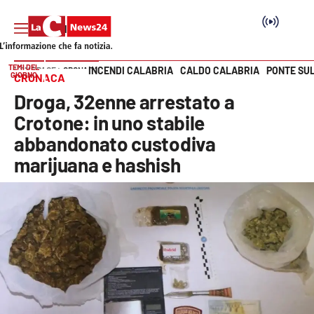
TEMI DEL
INCENDI CALABRIA
CALDO CALABRIA
PONTE SU
HOME PAGE
CRONACA
GIORNO
CRONACA
Vai
Droga, 32enne arrestato a
SEZIONI
Crotone: in uno stabile
abbandonato custodiva
Cronaca
marijuana e hashish
Politica
Attualità
Economia e lavoro
Italia Mondo