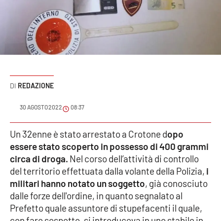
Sanità
Sport
Cultura
Podcast
REDAZIONE
Meteo
30 AGOSTO 2022
08:37
Editoriali
Un 32enne è stato arrestato a Crotone d
opo
essere stato scoperto in possesso di 400 grammi
circa di droga.
Nel corso dell’attività di controllo
del territorio effettuata dalla volante della Polizia,
i
VIDEO
militari hanno notato un soggetto
, già conosciuto
Ambiente
dalle forze dell'ordine, in quanto segnalato al
Prefetto quale assuntore di stupefacenti il quale,
Cronaca
con fare sospetto, si introduceva in uno stabile in