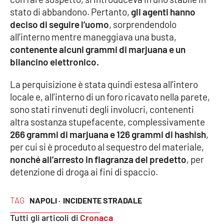
stato di abbandono. Pertanto,
gli agenti hanno
Cultura
deciso di seguire l’uomo
, sorprendendolo
all’interno mentre maneggiava una busta,
Economia e Lavoro
contenente alcuni grammi di marjuana e un
bilancino elettronico.
Politica
La perquisizione è stata quindi estesa all’intero
locale e, all’interno di un foro ricavato nella parete,
Sanità
sono stati rinvenuti degli involucri, contenenti
altra sostanza stupefacente, complessivamente
Società
266 grammi di marjuana e 126 grammi di hashish
,
per cui si è proceduto al sequestro del materiale,
Sport
nonché all’arresto in flagranza del predetto
, per
detenzione di droga ai fini di spaccio.
RUBRICHE
TAG
NAPOLI ·
INCIDENTE STRADALE
Good Morning Vietnam
Tutti gli articoli di
Cronaca