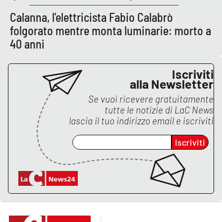
Calanna, l'elettricista Fabio Calabrò
folgorato mentre monta luminarie: morto a
EDIZIONI
LOCALI
40 anni
Catanzaro
Iscriviti
alla Newsletter
Crotone
Se vuoi ricevere gratuitamente
tutte le notizie di
LaC News
Vibo Valentia
lascia il tuo indirizzo email e iscriviti
Reggio Calabria
Iscriviti
Cosenza
Lamezia Terme