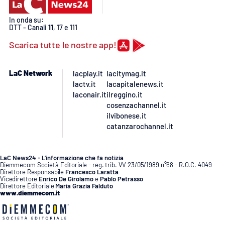
PROGETTI
SPECIALI
In onda su:
Buona Sanità Calabria
DTT - Canali
11
, 17 e 111
Scarica tutte le nostre app!
LA
CALABRIAVISIONE
LaC Network
lacplay.it
lacitymag.it
lactv.it
lacapitalenews.it
Destinazioni
laconair.it
ilreggino.it
cosenzachannel.it
Eventi
ilvibonese.it
catanzarochannel.it
Food
LaC News24 - L’informazione che fa notizia
Storie
Diemmecom Società Editoriale - reg. trib. VV 23/05/1989 n°68 - R.O.C. 4049
Direttore Responsabile
Francesco Laratta
Vicedirettore
Enrico De Girolamo
e
Pablo Petrasso
Direttore Editoriale
Maria Grazia Falduto
www.diemmecom.it
LAC
NETWORK