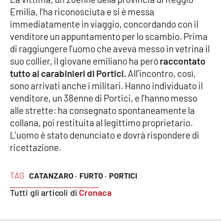
Emilia, l'ha riconosciuta e si è messa
Cultura
immediatamente in viaggio, concordando con il
venditore un appuntamento per lo scambio. Prima
Economia e Lavoro
di raggiungere l'uomo che aveva messo in vetrina il
suo collier, il giovane emiliano ha però
raccontato
Politica
tutto ai carabinieri di Portici.
All'incontro, così,
sono arrivati anche i militari. Hanno individuato il
Sanità
venditore, un 38enne di Portici, e l'hanno messo
alle strette: ha consegnato spontaneamente la
Società
collana, poi restituita al legittimo proprietario.
L'uomo è stato denunciato e dovrà rispondere di
ricettazione.
Sport
TAG
CATANZARO ·
FURTO ·
PORTICI
RUBRICHE
Tutti gli articoli di
Cronaca
Good Morning Vietnam