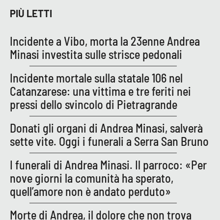
Parchi Marini Calabria
PIÙ LETTI
Leggendo Alvaro insieme
Incidente a Vibo, morta la 23enne Andrea
Minasi investita sulle strisce pedonali
Imprese Di Calabria
Incidente mortale sulla statale 106 nel
Le perfidie di Antonella Grippo
Catanzarese: una vittima e tre feriti nei
pressi dello svincolo di Pietragrande
Venti di comunicazione
Donati gli organi di Andrea Minasi, salverà
sette vite. Oggi i funerali a Serra San Bruno
STREAMING
I funerali di Andrea Minasi. Il parroco: «Per
LaC TV
nove giorni la comunità ha sperato,
quell’amore non è andato perduto»
LaC Network
Morte di Andrea, il dolore che non trova
LaC OnAir