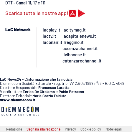
PROGETTI
SPECIALI
DTT - Canali
11
, 17 e 111
Scarica tutte le nostre app!
Buona Sanità Calabria
LaC Network
lacplay.it
lacitymag.it
lactv.it
lacapitalenews.it
LA
CALABRIAVISIONE
laconair.it
ilreggino.it
cosenzachannel.it
Destinazioni
ilvibonese.it
catanzarochannel.it
Eventi
LaC News24 - L’informazione che fa notizia
Food
Diemmecom Società Editoriale - reg. trib. VV 23/05/1989 n°68 - R.O.C. 4049
Direttore Responsabile
Francesco Laratta
Vicedirettore
Enrico De Girolamo
e
Pablo Petrasso
Direttore Editoriale
Maria Grazia Falduto
Storie
www.diemmecom.it
LAC
NETWORK
Redazione
Segnala alla redazione
Privacy
Cookie policy
Note legali