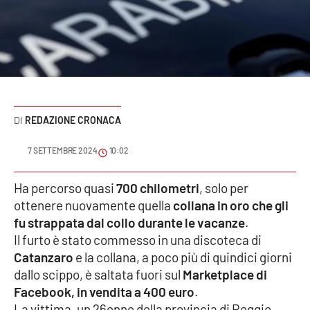
Sanità
Sport
Cultura
Podcast
REDAZIONE CRONACA
Meteo
7 SETTEMBRE 2024
10:02
Editoriali
Ha percorso quasi
700 chilometri
, solo per
ottenere nuovamente quella
collana in oro che gli
fu strappata dal collo durante le vacanze
.
Il furto è stato commesso in una discoteca di
VIDEO
Catanzaro
e la collana, a poco più di quindici giorni
Ambiente
dallo scippo, è saltata fuori sul
Marketplace di
Facebook, in vendita a 400 euro
.
Cronaca
La vittima, un 26enne della provincia di Reggio