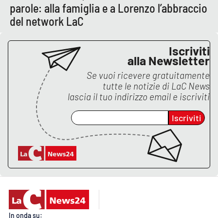
parole: alla famiglia e a Lorenzo l’abbraccio
del network LaC
EDIZIONI
LOCALI
Iscriviti
alla Newsletter
Catanzaro
Se vuoi ricevere gratuitamente
Crotone
tutte le notizie di
LaC News
lascia il tuo indirizzo email e iscriviti
Vibo Valentia
Iscriviti
Reggio Calabria
Cosenza
Lamezia Terme
In onda su: