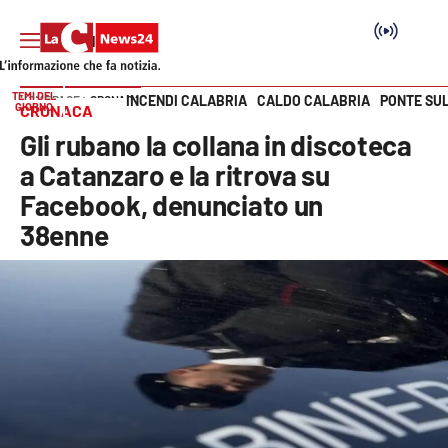
TEMI DEL
INCENDI CALABRIA
CALDO CALABRIA
PONTE SU
HOME PAGE
CRONACA
GIORNO
CRONACA
Vai
Gli rubano la collana in discoteca
SEZIONI
a Catanzaro e la ritrova su
Facebook, denunciato un
Cronaca
38enne
Politica
Attualità
Economia e lavoro
Italia Mondo