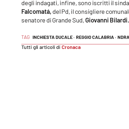
degli indagati, infine, sono iscritti il sin
Falcomatá,
del Pd, il consigliere comuna
Reggio Calabria
senatore di Grande Sud,
Giovanni Bilardi
Cosenza
TAG
INCHIESTA DUCALE ·
REGGIO CALABRIA ·
NDRA
Lamezia Terme
Tutti gli articoli di
Cronaca
Progetti
speciali
Buona Sanità Calabria
La
Calabriavisione
Destinazioni
Eventi