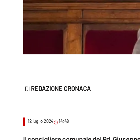
Politica
Sanità
Società
Sport
Rubriche
Good Morning Vietnam
REDAZIONE CRONACA
Parchi Marini Calabria
Leggendo Alvaro insieme
12 luglio 2024
14:48
Imprese Di Calabria
Le perfidie di Antonella Grippo
Il consigliere comunale del Pd, Giuseppe