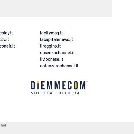
cplay.it
lacitymag.it
ctv.it
lacapitalenews.it
conair.it
ilreggino.it
cosenzachannel.it
ilvibonese.it
catanzarochannel.it
 noi