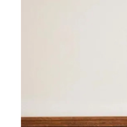
Cultura
Podcast
Meteo
Editoriali
Video
Ambiente
Cronaca
Cultura
Economia e Lavoro