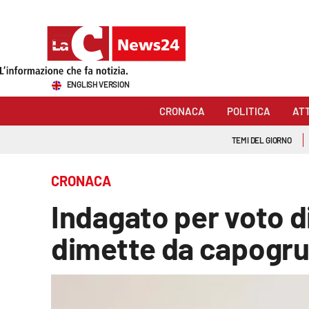
Sezioni
ENGLISH VERSION
Cronaca
CRONACA
POLITICA
AT
Politica
TEMI DEL GIORNO
Attualità
CRONACA
Economia e lavoro
Indagato per voto d
Italia Mondo
dimette da capogr
Sanità
Sport