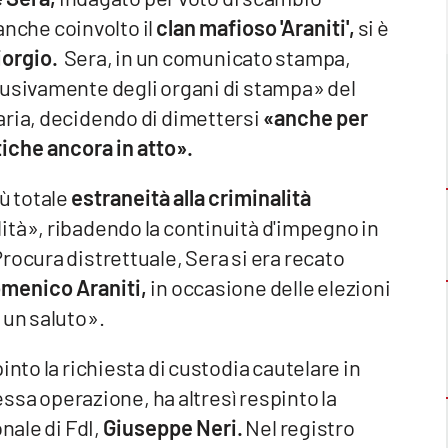
 anche coinvolto il
clan mafioso 'Araniti',
si è
orgio.
Sera, in un comunicato stampa,
lusivamente degli organi di stampa» del
aria, decidendo di dimettersi
«anche per
iche ancora in atto».
ù totale
estraneità alla criminalità
lità», ribadendo la continuità d'impegno in
rocura distrettuale, Sera si era recato
menico Araniti,
in occasione delle elezioni
 un saluto».
into la richiesta di custodia cautelare in
tessa operazione, ha altresì respinto la
nale di FdI,
Giuseppe Neri.
Nel registro