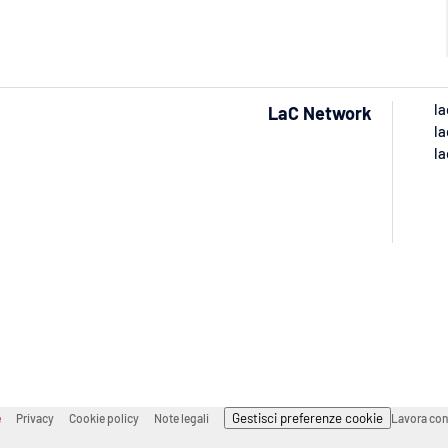
la
LaC Network
la
la
Gestisci preferenze cookie
e
Privacy
Cookie policy
Note legali
Lavora con