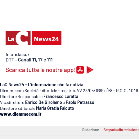
Cosenzachannel.it
Ilvibonese.it
Catanzarochannel.it
In onda su:
App
DTT - Canali
11
, 17 e 111
Android
Scarica tutte le nostre app!
Apple
LaC News24 - L’informazione che fa notizia
Diemmecom Società Editoriale - reg. trib. VV 23/05/1989 n°68 - R.O.C. 4049
Direttore Responsabile
Francesco Laratta
Vicedirettore
Enrico De Girolamo
e
Pablo Petrasso
Direttore Editoriale
Maria Grazia Falduto
Vai
www.diemmecom.it
Redazione
Segnala alla redazion