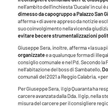
nell'ambito dell'inchiesta 'Ducale' in cui è
Venti di comunicazione
dimesso da capogruppo a Palazzo San Gi
afferma «di avere appreso da notizie esc
Streaming
suo coinvolgimento nella vicenda giudizi
LaC TV
evitare becere strumentalizzazioni polit
LaC Network
Giuseppe Sera, inoltre, afferma «la sua pi
organizzate
e a qualunque forma di illega
LaC OnAir
consiglio comunale e nel Pd. Secondo la P
nell'abitazione del boss di Sambatello,
Do
Edizioni
locali
comunali del 2021 a Reggio Calabria, «per
Catanzaro
Per Giuseppe Sera, il gip Quaranta ha resp
carcere avanzata dalla Dda. Il gip, nella s
Crotone
misura del carcere per il consigliere regio
Vibo Valentia