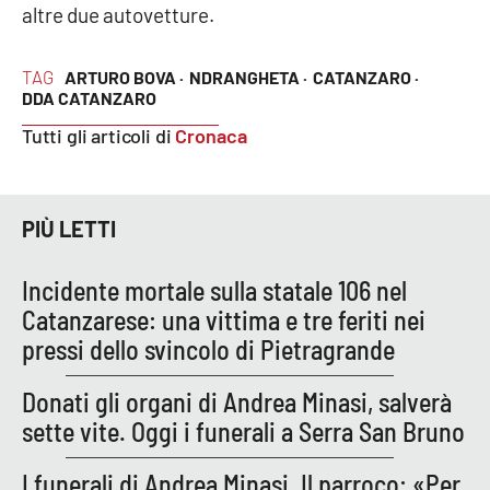
altre due autovetture.
Cultura
TAG
ARTURO BOVA ·
NDRANGHETA ·
CATANZARO ·
DDA CATANZARO
Economia e Lavoro
Tutti gli articoli di
Cronaca
Politica
Sanità
PIÙ LETTI
Società
Incidente mortale sulla statale 106 nel
Catanzarese: una vittima e tre feriti nei
Sport
pressi dello svincolo di Pietragrande
Donati gli organi di Andrea Minasi, salverà
RUBRICHE
sette vite. Oggi i funerali a Serra San Bruno
Good Morning Vietnam
I funerali di Andrea Minasi. Il parroco: «Per