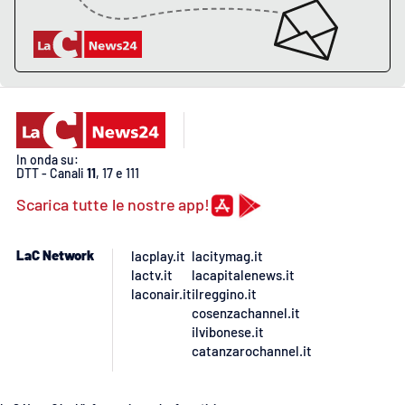
EDIZIONI
LOCALI
Catanzaro
Crotone
In onda su:
DTT - Canali
11
, 17 e 111
Vibo Valentia
Scarica tutte le nostre app!
Reggio Calabria
LaC Network
lacplay.it
lacitymag.it
lactv.it
lacapitalenews.it
Cosenza
laconair.it
ilreggino.it
cosenzachannel.it
ilvibonese.it
Lamezia Terme
catanzarochannel.it