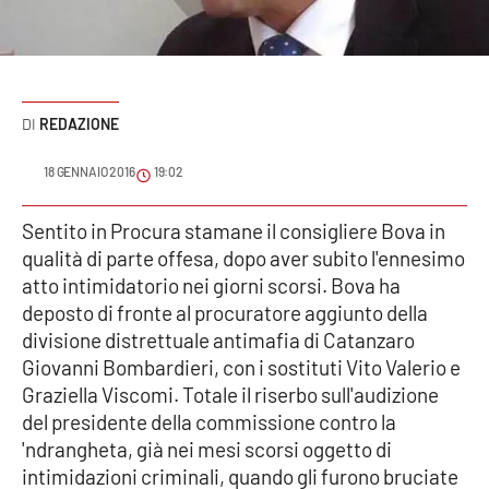
Sanità
Sport
REDAZIONE
Cultura
18 GENNAIO 2016
19:02
Podcast
Sentito in Procura stamane il consigliere Bova in
Meteo
qualità di parte offesa, dopo aver subito l'ennesimo
atto intimidatorio nei giorni scorsi. Bova ha
Editoriali
deposto di fronte al procuratore aggiunto della
divisione distrettuale antimafia di Catanzaro
Giovanni Bombardieri, con i sostituti Vito Valerio e
VIDEO
Graziella Viscomi. Totale il riserbo sull'audizione
del presidente della commissione contro la
Ambiente
'ndrangheta, già nei mesi scorsi oggetto di
intimidazioni criminali, quando gli furono bruciate
Cronaca