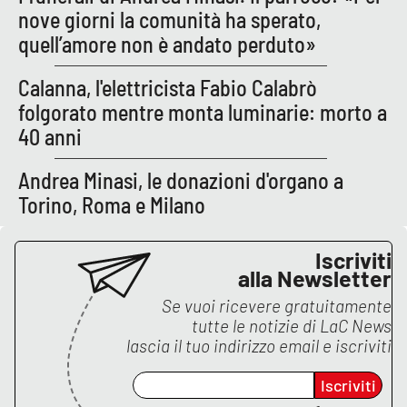
nove giorni la comunità ha sperato,
Parchi Marini Calabria
quell’amore non è andato perduto»
Leggendo Alvaro insieme
Calanna, l'elettricista Fabio Calabrò
folgorato mentre monta luminarie: morto a
Imprese Di Calabria
40 anni
Le perfidie di Antonella Grippo
Andrea Minasi, le donazioni d'organo a
Torino, Roma e Milano
Venti di comunicazione
Iscriviti
STREAMING
alla Newsletter
Se vuoi ricevere gratuitamente
LaC TV
tutte le notizie di
LaC News
lascia il tuo indirizzo email e iscriviti
LaC Network
Iscriviti
LaC OnAir