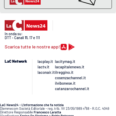
In onda su:
DTT - Canali
11
, 17 e 111
Scarica tutte le nostre app!
LaC Network
lacplay.it
lacitymag.it
lactv.it
lacapitalenews.it
laconair.it
ilreggino.it
cosenzachannel.it
ilvibonese.it
catanzarochannel.it
LaC News24 - L’informazione che fa notizia
Diemmecom Società Editoriale - reg. trib. VV 23/05/1989 n°68 - R.O.C. 4049
Direttore Responsabile
Francesco Laratta
Vicedirettore
Enrico De Girolamo
e
Pablo Petrasso