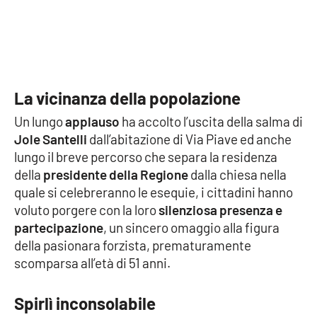
Parchi Marini Calabria
Leggendo Alvaro insieme
Imprese Di Calabria
La vicinanza della popolazione
Un lungo
applauso
ha accolto l’uscita della salma di
Le perfidie di Antonella Grippo
Jole Santelli
dall’abitazione di Via Piave ed anche
lungo il breve percorso che separa la residenza
Venti di comunicazione
della
presidente della Regione
dalla chiesa nella
quale si celebreranno le esequie, i cittadini hanno
voluto porgere con la loro
silenziosa presenza e
STREAMING
partecipazione
, un sincero omaggio alla figura
LaC TV
della pasionara forzista, prematuramente
scomparsa all’età di 51 anni.
LaC Network
Spirlì inconsolabile
LaC OnAir