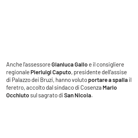
Cultura
Economia e Lavoro
Politica
Sanità
Anche l’assessore
Gianluca Gallo
e il consigliere
regionale
Pierluigi Caputo
, presidente dell’assise
Società
di Palazzo dei Bruzi, hanno voluto
portare a spalla
il
feretro, accolto dal sindaco di Cosenza
Mario
Sport
Occhiuto
sul sagrato di
San Nicola
.
RUBRICHE
Good Morning Vietnam