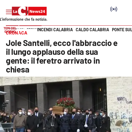
TEMI DEL
INCENDI CALABRIA
CALDO CALABRIA
PONTE SU
HOME PAGE
CRONACA
GIORNO
CRONACA
Vai
Jole Santelli, ecco l'abbraccio e
SEZIONI
il lungo applauso della sua
gente: il feretro arrivato in
Cronaca
chiesa
Politica
Attualità
Economia e lavoro
Italia Mondo