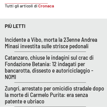
Lacplay.it
Tutti gli articoli di
Cronaca
Lactv.it
Laconair.it
PIÙ LETTI
Lacitymag.it
Incidente a Vibo, morta la 23enne Andrea
Minasi investita sulle strisce pedonali
Lacapitalenews.it
Catanzaro, chiuse le indagini sul crac di
Ilreggino.it
Fondazione Betania: 12 indagati per
bancarotta, dissesto e autoriciclaggio -
Cosenzachannel.it
NOMI
Ilvibonese.it
Zungri, arrestato per omicidio stradale dopo
la morte di Carmelo Purita: era senza
Catanzarochannel.it
patente e ubriaco