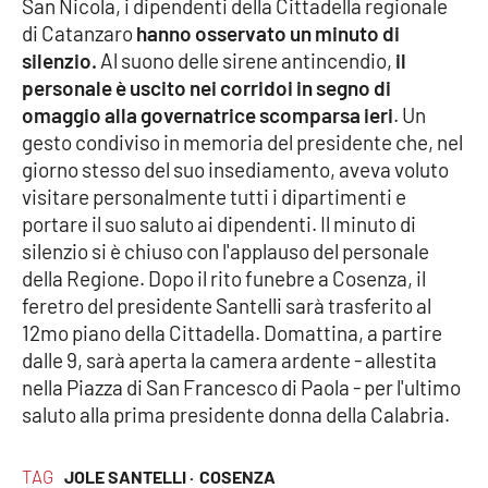
PROGETTI
San Nicola, i dipendenti della Cittadella regionale
SPECIALI
di Catanzaro
hanno osservato un minuto di
Buona Sanità Calabria
silenzio.
Al suono delle sirene antincendio,
il
personale è uscito nei corridoi in segno di
omaggio alla governatrice scomparsa ieri
. Un
LA
gesto condiviso in memoria del presidente che, nel
CALABRIAVISIONE
giorno stesso del suo insediamento, aveva voluto
Destinazioni
visitare personalmente tutti i dipartimenti e
portare il suo saluto ai dipendenti. Il minuto di
Eventi
silenzio si è chiuso con l'applauso del personale
della Regione. Dopo il rito funebre a Cosenza, il
Food
feretro del presidente Santelli sarà trasferito al
12mo piano della Cittadella. Domattina, a partire
Storie
dalle 9, sarà aperta la camera ardente - allestita
nella Piazza di San Francesco di Paola - per l'ultimo
saluto alla prima presidente donna della Calabria.
LAC
NETWORK
TAG
JOLE SANTELLI ·
COSENZA