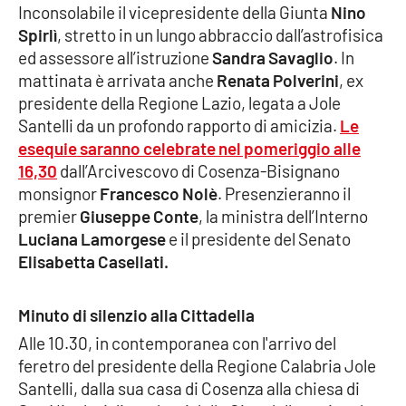
Inconsolabile il vicepresidente della Giunta
Nino
Spirlì
, stretto in un lungo abbraccio dall’astrofisica
ed assessore all’istruzione
Sandra Savaglio
. In
EDIZIONI
LOCALI
mattinata è arrivata anche
Renata Polverini
, ex
presidente della Regione Lazio, legata a Jole
Catanzaro
Santelli da un profondo rapporto di amicizia.
Le
esequie saranno celebrate nel pomeriggio alle
Crotone
16,30
dall’Arcivescovo di Cosenza-Bisignano
monsignor
Francesco Nolè
. Presenzieranno il
Vibo Valentia
premier
Giuseppe Conte
, la ministra dell’Interno
Luciana Lamorgese
e il presidente del Senato
Reggio Calabria
Elisabetta Casellati.
Cosenza
Minuto di silenzio alla Cittadella
Lamezia Terme
Alle 10.30, in contemporanea con l'arrivo del
feretro del presidente della Regione Calabria Jole
Santelli, dalla sua casa di Cosenza alla chiesa di