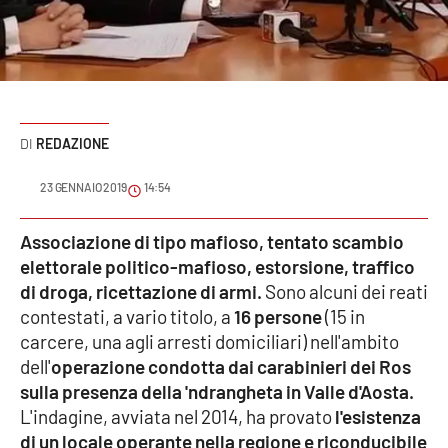
Sanità
Sport
Cultura
REDAZIONE
Podcast
23 GENNAIO 2019
14:54
Meteo
Associazione di tipo mafioso, tentato scambio
elettorale politico-mafioso, estorsione, traffico
Editoriali
di droga, ricettazione di armi.
Sono alcuni dei reati
contestati, a vario titolo, a
16 persone
(15 in
carcere, una agli arresti domiciliari) nell'ambito
VIDEO
dell'
operazione condotta dai carabinieri dei Ros
Ambiente
sulla presenza della 'ndrangheta in Valle d'Aosta.
L'indagine, avviata nel 2014, ha provato
l'esistenza
Cronaca
di un locale operante nella regione e riconducibile