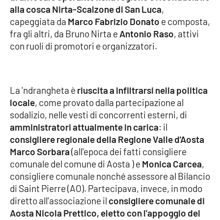
alla cosca Nirta-Scalzone di San Luca
,
capeggiata da
Marco Fabrizio Donato
e composta,
Cultura
fra gli altri, da Bruno Nirta e
Antonio Raso
, attivi
con ruoli di promotori e organizzatori.
Economia e Lavoro
Politica
La 'ndrangheta è
riuscita a infiltrarsi nella politica
Sanità
locale
, come provato dalla partecipazione al
sodalizio, nelle vesti di concorrenti esterni, di
Società
amministratori attualmente in carica
: il
consigliere regionale della Regione Valle d'Aosta
Sport
Marco Sorbara
(all'epoca dei fatti consigliere
comunale del comune di Aosta ) e
Monica Carcea
,
consigliere comunale nonché assessore al Bilancio
RUBRICHE
di Saint Pierre (AO). Partecipava, invece, in modo
diretto all'associazione il
consigliere comunale di
Good Morning Vietnam
Aosta Nicola Prettico, eletto con l'appoggio del