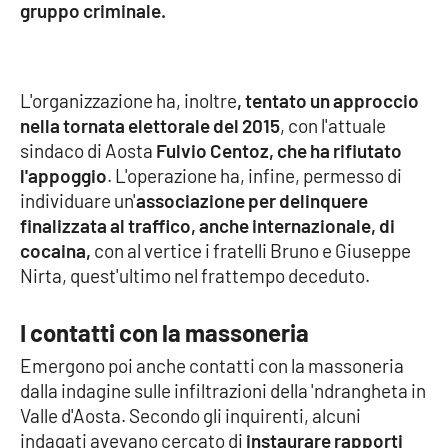
gruppo criminale.
Parchi Marini Calabria
Leggendo Alvaro insieme
L'organizzazione ha, inoltre
, tentato un approccio
Imprese Di Calabria
nella tornata elettorale del 2015
, con l'attuale
sindaco di Aosta
Fulvio Centoz,
che ha rifiutato
Le perfidie di Antonella Grippo
l'appoggio
. L'operazione ha, infine, permesso di
individuare un'
associazione per delinquere
Venti di comunicazione
finalizzata al traffico, anche internazionale, di
cocaina,
con al vertice i fratelli Bruno e Giuseppe
Nirta, quest'ultimo nel frattempo deceduto.
STREAMING
I contatti con la massoneria
LaC TV
Emergono poi anche contatti con la massoneria
dalla indagine sulle infiltrazioni della 'ndrangheta in
LaC Network
Valle d'Aosta. Secondo gli inquirenti, alcuni
indagati avevano cercato di
instaurare rapporti
LaC OnAir