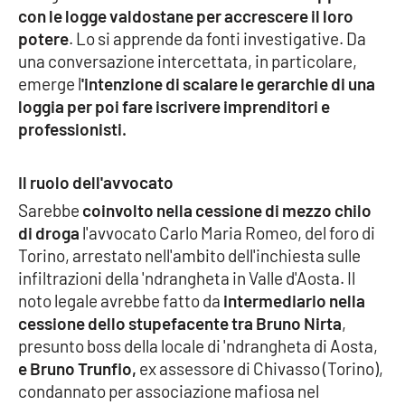
con le logge valdostane per accrescere il loro
potere
. Lo si apprende da fonti investigative. Da
una conversazione intercettata, in particolare,
EDIZIONI
LOCALI
emerge l
'intenzione di scalare le gerarchie di una
loggia per poi fare iscrivere imprenditori e
Catanzaro
professionisti.
Crotone
Il ruolo dell'avvocato
Vibo Valentia
Sarebbe
coinvolto nella cessione di mezzo chilo
di droga
l'avvocato Carlo Maria Romeo, del foro di
Reggio Calabria
Torino, arrestato nell'ambito dell'inchiesta sulle
infiltrazioni della 'ndrangheta in Valle d'Aosta. Il
Cosenza
noto legale avrebbe fatto da
intermediario nella
cessione dello stupefacente tra Bruno Nirta
,
Lamezia Terme
presunto boss della locale di 'ndrangheta di Aosta,
e Bruno Trunfio,
ex assessore di Chivasso (Torino),
condannato per associazione mafiosa nel