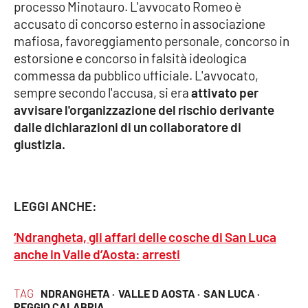
PROGETTI
processo Minotauro. L'avvocato Romeo è
SPECIALI
accusato di concorso esterno in associazione
Buona Sanità Calabria
mafiosa, favoreggiamento personale, concorso in
estorsione e concorso in falsità ideologica
commessa da pubblico ufficiale. L'avvocato,
LA
CALABRIAVISIONE
sempre secondo l'accusa, si era
attivato per
avvisare l'organizzazione del rischio derivante
Destinazioni
dalle dichiarazioni di un collaboratore di
giustizia.
Eventi
Food
LEGGI ANCHE:
Storie
‘Ndrangheta, gli affari delle cosche di San Luca
anche in Valle d’Aosta: arresti
LAC
NETWORK
TAG
NDRANGHETA ·
VALLE D AOSTA ·
SAN LUCA ·
REGGIO CALABRIA