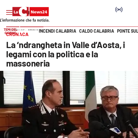
TEMI DEL
INCENDI CALABRIA
CALDO CALABRIA
PONTE SU
HOME PAGE
CRONACA
GIORNO
CRONACA
Vai
La ‘ndrangheta in Valle d’Aosta, i
SEZIONI
legami con la politica e la
massoneria
Cronaca
Politica
Attualità
Economia e lavoro
Italia Mondo