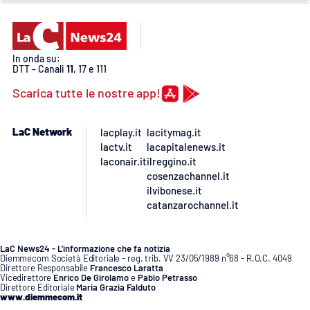
In onda su:
DTT - Canali
11
, 17 e 111
Scarica tutte le nostre app!
LaC Network
lacplay.it
lacitymag.it
lactv.it
lacapitalenews.it
laconair.it
ilreggino.it
cosenzachannel.it
ilvibonese.it
catanzarochannel.it
LaC News24 - L’informazione che fa notizia
Diemmecom Società Editoriale - reg. trib. VV 23/05/1989 n°68 - R.O.C. 4049
Direttore Responsabile
Francesco Laratta
Vicedirettore
Enrico De Girolamo
e
Pablo Petrasso
Direttore Editoriale
Maria Grazia Falduto
www.diemmecom.it