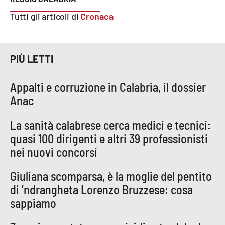
Lacplay.it
Tutti gli articoli di
Cronaca
Lactv.it
Laconair.it
PIÙ LETTI
Lacitymag.it
Appalti e corruzione in Calabria, il dossier
Anac
Lacapitalenews.it
La sanità calabrese cerca medici e tecnici:
Ilreggino.it
quasi 100 dirigenti e altri 39 professionisti
nei nuovi concorsi
Cosenzachannel.it
Giuliana scomparsa, è la moglie del pentito
Ilvibonese.it
di ’ndrangheta Lorenzo Bruzzese: cosa
sappiamo
Catanzarochannel.it