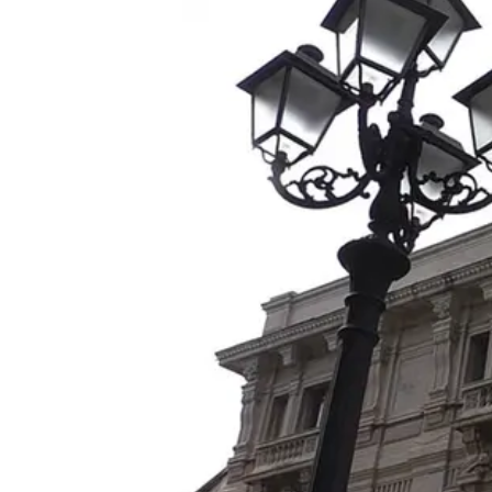
Cultura
Podcast
Meteo
Editoriali
Video
Ambiente
Cronaca
Cultura
Economia e Lavoro