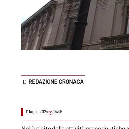
Politica
Sanità
Società
Sport
Rubriche
Good Morning Vietnam
REDAZIONE CRONACA
Parchi Marini Calabria
Leggendo Alvaro insieme
11 luglio 2024
15:45
Imprese Di Calabria
Le perfidie di Antonella Grippo
Nell’ambito delle attività propedeutiche 