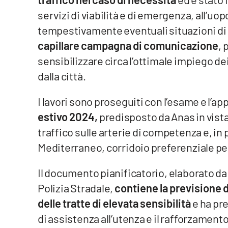
servizi di viabilità e di emergenza, all’uop
Reggio Calabria
tempestivamente eventuali situazioni di c
capillare campagna di comunicazione
, 
Cosenza
sensibilizzare circa l’ottimale impiego dei
Lamezia Terme
dalla città.
I lavori sono proseguiti con l’esame e l’a
Progetti
speciali
estivo 2024,
predisposto da Anas in vista
Buona Sanità Calabria
traffico sulle arterie di competenza e, in 
Mediterraneo, corridoio preferenziale pe
La
Calabriavisione
Il documento pianificatorio, elaborato da 
Polizia Stradale,
contiene la previsione d
Destinazioni
delle tratte di elevata sensibilità
e ha pr
Eventi
di assistenza all’utenza e il rafforzamen