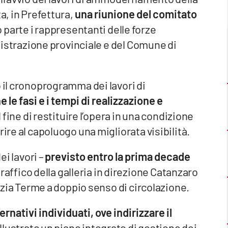
a, in Prefettura,
una riunione del comitato
 parte i rappresentanti delle forze
inistrazione provinciale e del Comune di
o il cronoprogramma dei lavori di
le fasi e i tempi di realizzazione e
al fine di restituire l’opera in una condizione
ire al capoluogo una migliorata visibilità.
ei lavori –
previsto entro la prima decade
 traffico della galleria in direzione Catanzaro
mezia Terme a doppio senso di circolazione.
ternativi individuati, ove indirizzare il
illustrato un piano integrato di gestione dei