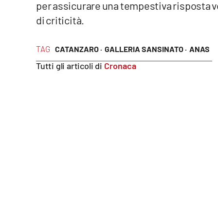
per assicurare una tempestiva risposta vo
Food
di criticità.
Storie
TAG
CATANZARO ·
GALLERIA SANSINATO ·
ANAS
LaC
Tutti gli articoli di
Cronaca
Network
Lacplay.it
Lactv.it
Laconair.it
Lacitymag.it
Lacapitalenews.it
Ilreggino.it