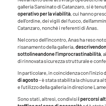
galleria Sansinato di Catanzaro, si è tenut
Venti di comunicazione
operativo per la viabilità
, cui hanno preso
dell’ordine, dei vigili del fuoco, dell’amm
Streaming
Catanzaro, nonché i referenti di Anas.
LaC TV
Nel corso dell’incontro, Anas ha reso not
LaC Network
risanamento della galleria,
descrivendone 
sottolineandone l’improcrastinabilità
, 
LaC OnAir
di rinnovata sicurezza strutturale e confer
Edizioni
In particolare, in coincidenza con l’inizio d
locali
di agosto
– è stata stabilita la chiusura al
Catanzaro
e l’utilizzo della galleria in direzione La
Crotone
Sono stati, altresì, condivisi
i percorsi al
Vibo Valentia
traffico nel caso di necessità
ed è stato 