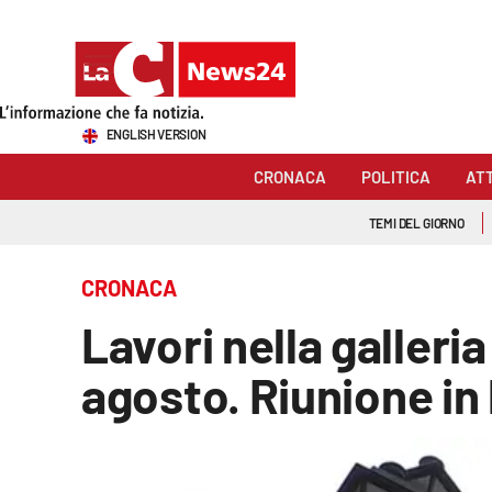
Sezioni
ENGLISH VERSION
Cronaca
CRONACA
POLITICA
AT
Politica
TEMI DEL GIORNO
Attualità
CRONACA
Economia e lavoro
Lavori nella galleria
Italia Mondo
agosto. Riunione in 
Sanità
Sport