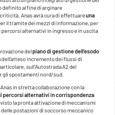
o definito al fine di arginare
riticità. Anas avrà cura di effettuare
una
per il tramite dei mezzi di informazione, per
 percorsi alternativi in ingresso e in uscita
pprovazione del
piano di gestione dell’esodo
 dell’atteso incremento dei flussi di
particolare, sull’Autostrada A2 del
r gli spostamenti nord/sud.
Anas in stretta collaborazione con la
i percorsi alternativi in corrispondenza
evisto la pronta attivazione di meccanismi
to delle postazioni di soccorso meccanico