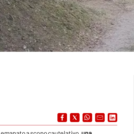
a emanato a scopo cautelativo,
una