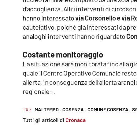
d’accoglienza. Altri interventi di circosc
Reggio Calabria
hanno interessato
via Corsonello e via
cautelativo, poiché già interessati da pr
Cosenza
analoghi interventi hanno riguardato
Con
Lamezia Terme
Costante monitoraggio
Progetti
La situazione sarà monitorata fino alla g
speciali
quale il Centro Operativo Comunale rester
Buona Sanità Calabria
allerta, in conseguenza dell’allerta aranc
regionale».
La
Calabriavisione
TAG
MALTEMPO ·
COSENZA ·
COMUNE COSENZA ·
S
Destinazioni
Tutti gli articoli di
Cronaca
Eventi