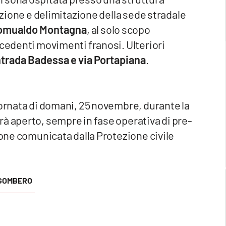
rizione e delimitazione della sede stradale
 Romualdo Montagna
, al solo scopo
ecedenti movimenti franosi. Ulteriori
trada Badessa e via Portapiana
.
iornata di domani, 25 novembre, durante la
à aperto, sempre in fase operativa di pre-
ione comunicata dalla Protezione civile
GOMBERO