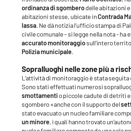
ordinanza di sgombero
delle abitazioni e
Venti di comunicazione
abitazioni stesse, ubicate in
Contrada Ma
Iassa
. Ne dà notizia l’ufficio stampa di Pa
Streaming
civile comunale – si legge nella nota - ha 
LaC TV
accurato monitoraggio
sull’intero terri
Polizia municipale
.
LaC Network
Sopralluoghi nelle zone più a risch
LaC OnAir
L’attività di monitoraggio è stata seguita
Sono stati effettuati numerosi sopralluog
Edizioni
locali
smottamenti
o piccole cadute di detriti 
Catanzaro
sgombero «anche con il supporto del
set
stato evacuato un nucleo familiare compo
Crotone
un minore
, i quali hanno trovato un’auto
Vibo Valentia
nucleo familiare composto da una sola pe