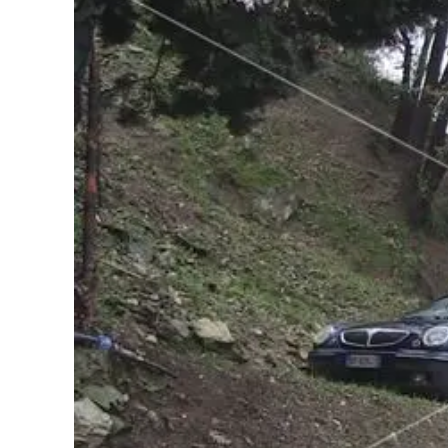
Cultura
Podcast
Meteo
Editoriali
Video
Ambiente
Cronaca
Cultura
Economia e Lavoro