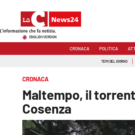
Sezioni
ENGLISH VERSION
Cronaca
CRONACA
POLITICA
AT
Politica
TEMI DEL GIORNO
Attualità
CRONACA
Economia e lavoro
Maltempo, il torren
Italia Mondo
Cosenza
Sanità
Sport