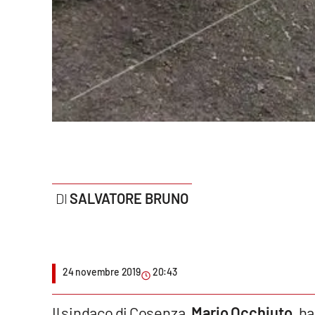
Politica
Sanità
Società
Sport
Rubriche
Good Morning Vietnam
SALVATORE BRUNO
Parchi Marini Calabria
Leggendo Alvaro insieme
24 novembre 2019
20:43
Imprese Di Calabria
Le perfidie di Antonella Grippo
Il sindaco di Cosenza,
Mario Occhiuto
, h