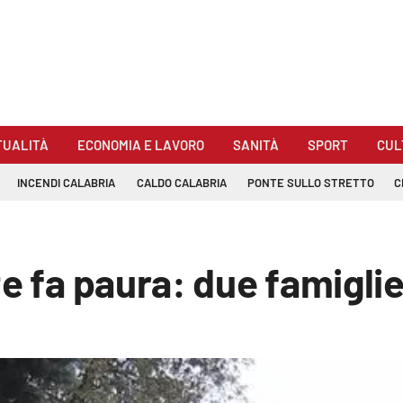
TUALITÀ
ECONOMIA E LAVORO
SANITÀ
SPORT
CUL
INCENDI CALABRIA
CALDO CALABRIA
PONTE SULLO STRETTO
C
te fa paura: due famigli