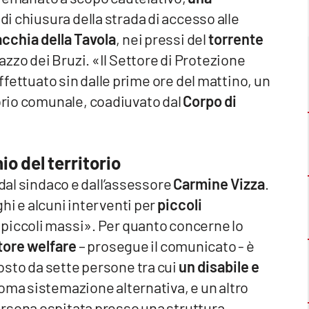
 di chiusura della strada di accesso alle
cchia della Tavola
, nei pressi del
torrente
lazzo dei Bruzi. «Il Settore di Protezione
effettuato sin dalle prime ore del mattino, un
torio comunale, coadiuvato dal
Corpo di
io del territorio
 dal sindaco e dall’assessore
Carmine Vizza
.
hi e alcuni interventi per
piccoli
e piccoli massi». Per quanto concerne lo
tore welfare
– prosegue il comunicato - è
sto da sette persone tra cui
un disabile e
noma sistemazione alternativa, e un altro
rsona ospitata presso una struttura