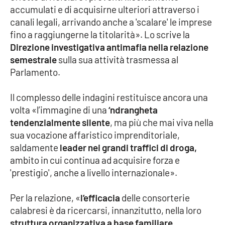
accumulati e di acquisirne ulteriori attraverso i
canali legali, arrivando anche a 'scalare' le imprese
Cultura
fino a raggiungerne la titolarità». Lo scrive la
Direzione investigativa antimafia nella relazione
Economia e Lavoro
semestrale
sulla sua attività trasmessa al
Parlamento.
Politica
Il complesso delle indagini restituisce ancora una
Sanità
volta «l’immagine di una
‘ndrangheta
tendenzialmente silente
, ma più che mai viva nella
Società
sua vocazione affaristico imprenditoriale,
saldamente
leader nei grandi traffici di droga,
Sport
ambito in cui continua ad acquisire forza e
'prestigio', anche a livello internazionale».
RUBRICHE
Per la relazione, «
l’efficacia
delle consorterie
Good Morning Vietnam
calabresi è da ricercarsi, innanzitutto, nella loro
struttura organizzativa a base familiare
,