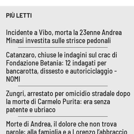
PROGETTI
SPECIALI
PIÙ LETTI
Buona Sanità Calabria
Incidente a Vibo, morta la 23enne Andrea
LA
Minasi investita sulle strisce pedonali
CALABRIAVISIONE
Destinazioni
Catanzaro, chiuse le indagini sul crac di
Fondazione Betania: 12 indagati per
Eventi
bancarotta, dissesto e autoriciclaggio -
NOMI
Food
Zungri, arrestato per omicidio stradale dopo
Storie
la morte di Carmelo Purita: era senza
patente e ubriaco
LAC
Morte di Andrea, il dolore che non trova
NETWORK
parole: alla famiglia e a Lorenzo l’abbraccio