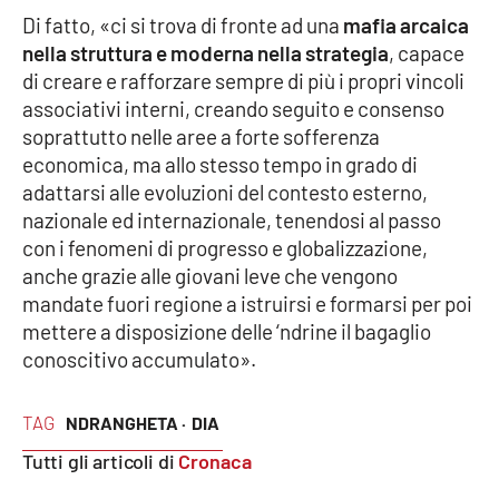
Di fatto, «ci si trova di fronte ad una
mafia arcaica
nella struttura e moderna nella strategia
, capace
di creare e rafforzare sempre di più i propri vincoli
EDIZIONI
LOCALI
associativi interni, creando seguito e consenso
Catanzaro
soprattutto nelle aree a forte sofferenza
economica, ma allo stesso tempo in grado di
adattarsi alle evoluzioni del contesto esterno,
Crotone
nazionale ed internazionale, tenendosi al passo
con i fenomeni di progresso e globalizzazione,
Vibo Valentia
anche grazie alle giovani leve che vengono
mandate fuori regione a istruirsi e formarsi per poi
Reggio Calabria
mettere a disposizione delle ‘ndrine il bagaglio
conoscitivo accumulato».
Cosenza
Lamezia Terme
TAG
NDRANGHETA ·
DIA
Tutti gli articoli di
Cronaca