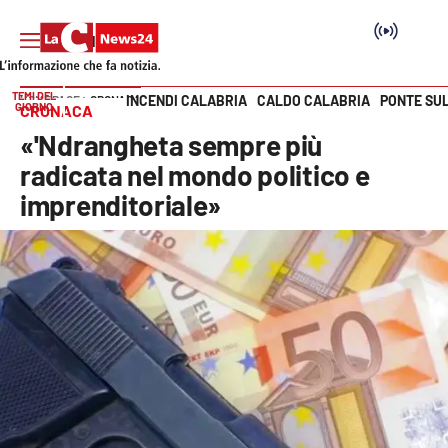
TEMI DEL
INCENDI CALABRIA
CALDO CALABRIA
PONTE SU
HOME PAGE
CRONACA
GIORNO
CRONACA
Vai
«'Ndrangheta sempre più
SEZIONI
radicata nel mondo politico e
imprenditoriale»
Cronaca
Politica
Attualità
Economia e lavoro
Italia Mondo