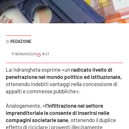
Sanità
Sport
Cultura
REDAZIONE
Podcast
17 GENNAIO 2020
16:27
Meteo
La 'ndrangheta esprime «un
radicato livello di
penetrazione nel mondo politico ed istituzionale,
Editoriali
ottenendo indebiti vantaggi nella concessione di
appalti e commesse pubbliche».
VIDEO
Analogamente, «
l’infiltrazione nel settore
Ambiente
imprenditoriale le consente di inserirsi nelle
compagini societarie sane
, ottenendo il duplice
Cronaca
effetto di riciclare i proventi illecitamente