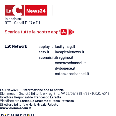
APP
In onda su:
Android
DTT - Canali
11
, 17 e 111
Scarica tutte le nostre app!
Apple
LaC Network
lacplay.it
lacitymag.it
lactv.it
lacapitalenews.it
laconair.it
ilreggino.it
cosenzachannel.it
ilvibonese.it
catanzarochannel.it
LaC News24 - L’informazione che fa notizia
Diemmecom Società Editoriale - reg. trib. VV 23/05/1989 n°68 - R.O.C. 4049
Direttore Responsabile
Francesco Laratta
Vicedirettore
Enrico De Girolamo
e
Pablo Petrasso
Direttore Editoriale
Maria Grazia Falduto
www.diemmecom.it