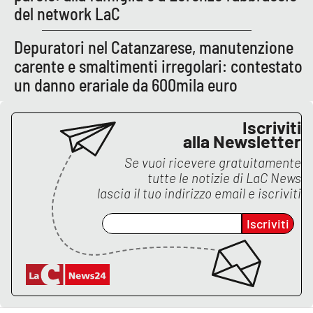
Lacplay.it
del network LaC
Lactv.it
Depuratori nel Catanzarese, manutenzione
carente e smaltimenti irregolari: contestato
Laconair.it
un danno erariale da 600mila euro
Lacitymag.it
Iscriviti
alla Newsletter
Lacapitalenews.it
Se vuoi ricevere gratuitamente
tutte le notizie di
LaC News
Ilreggino.it
lascia il tuo indirizzo email e iscriviti
Cosenzachannel.it
Iscriviti
Ilvibonese.it
Catanzarochannel.it