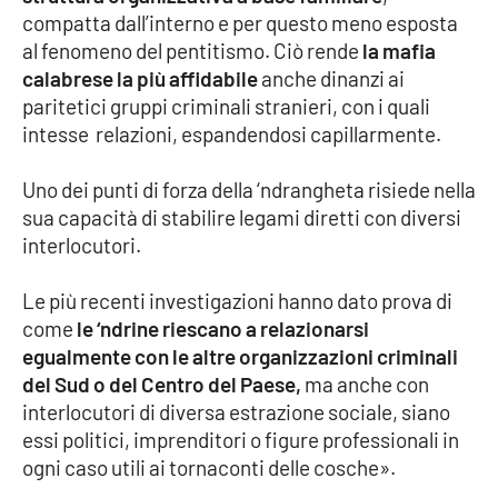
compatta dall’interno e per questo meno esposta
Parchi Marini Calabria
al fenomeno del pentitismo. Ciò rende
la mafia
calabrese la più affidabile
anche dinanzi ai
Leggendo Alvaro insieme
paritetici gruppi criminali stranieri, con i quali
intesse relazioni, espandendosi capillarmente.
Imprese Di Calabria
Uno dei punti di forza della ‘ndrangheta risiede nella
Le perfidie di Antonella Grippo
sua capacità di stabilire legami diretti con diversi
interlocutori.
Venti di comunicazione
Le più recenti investigazioni hanno dato prova di
come
le ‘ndrine riescano a relazionarsi
STREAMING
egualmente con le altre organizzazioni criminali
LaC TV
del Sud o del Centro del Paese,
ma anche con
interlocutori di diversa estrazione sociale, siano
LaC Network
essi politici, imprenditori o figure professionali in
ogni caso utili ai tornaconti delle cosche».
LaC OnAir