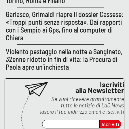
Torino, Roma e Milano
Garlasco, Grimaldi riapre il dossier Cassese:
«Troppi punti senza risposta». Dai rapporti
EDIZIONI
LOCALI
con i Sempio ai Gps, fino al computer di
Catanzaro
Chiara
Crotone
Violento pestaggio nella notte a Sangineto,
32enne ridotto in fin di vita: la Procura di
Vibo Valentia
Paola apre un’inchiesta
Reggio Calabria
Iscriviti
alla Newsletter
Cosenza
Se vuoi ricevere gratuitamente
tutte le notizie di
LaC News
Lamezia Terme
lascia il tuo indirizzo email e iscriviti
Iscriviti