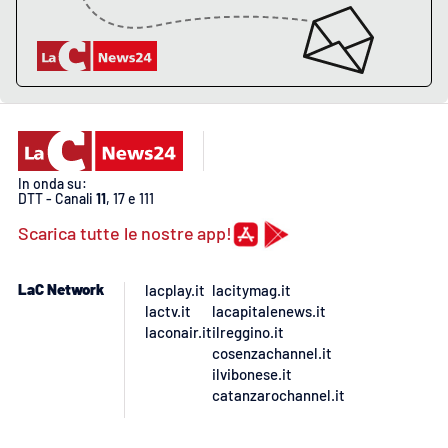
PROGETTI
SPECIALI
Buona Sanità Calabria
LA
CALABRIAVISIONE
Destinazioni
In onda su:
DTT - Canali
11
, 17 e 111
Eventi
Scarica tutte le nostre app!
Food
LaC Network
lacplay.it
lacitymag.it
lactv.it
lacapitalenews.it
Storie
laconair.it
ilreggino.it
cosenzachannel.it
ilvibonese.it
catanzarochannel.it
LAC
NETWORK