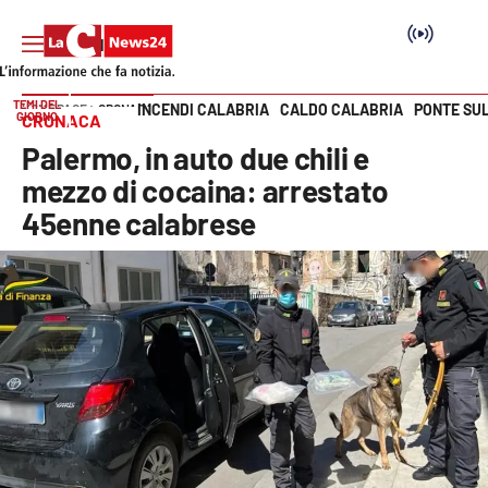
TEMI DEL
INCENDI CALABRIA
CALDO CALABRIA
PONTE SU
HOME PAGE
CRONACA
GIORNO
CRONACA
Vai
Palermo, in auto due chili e
SEZIONI
mezzo di cocaina: arrestato
45enne calabrese
Cronaca
Politica
Attualità
Economia e lavoro
Italia Mondo