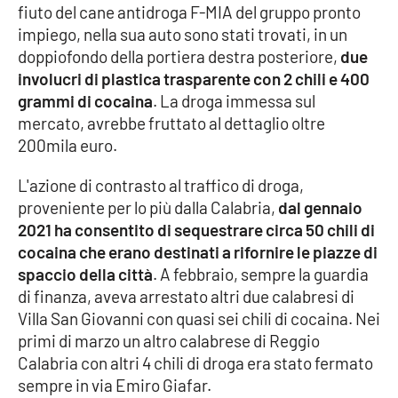
fiuto del cane antidroga F-MIA del gruppo pronto
impiego, nella sua auto sono stati trovati, in un
Cultura
doppiofondo della portiera destra posteriore,
due
involucri di plastica trasparente con 2 chili e 400
Economia e Lavoro
grammi di cocaina
. La droga immessa sul
mercato, avrebbe fruttato al dettaglio oltre
Politica
200mila euro.
Sanità
L'azione di contrasto al traffico di droga,
proveniente per lo più dalla Calabria,
dal gennaio
Società
2021 ha consentito di sequestrare circa 50 chili di
cocaina che erano destinati a rifornire le piazze di
Sport
spaccio della città
. A febbraio, sempre la guardia
di finanza, aveva arrestato altri due calabresi di
Villa San Giovanni con quasi sei chili di cocaina. Nei
RUBRICHE
primi di marzo un altro calabrese di Reggio
Calabria con altri 4 chili di droga era stato fermato
Good Morning Vietnam
sempre in via Emiro Giafar.