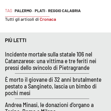
Parchi Marini Calabria
TAG
PALERMO ·
PLATI ·
REGGIO CALABRIA
Leggendo Alvaro insieme
Tutti gli articoli di
Cronaca
Imprese Di Calabria
PIÙ LETTI
Le perfidie di Antonella Grippo
Incidente mortale sulla statale 106 nel
Venti di comunicazione
Catanzarese: una vittima e tre feriti nei
pressi dello svincolo di Pietragrande
STREAMING
È morto il giovane di 32 anni brutalmente
LaC TV
pestato a Sangineto, lascia un bimbo di
pochi mesi
LaC Network
Andrea Minasi, le donazioni d'organo a
LaC OnAir