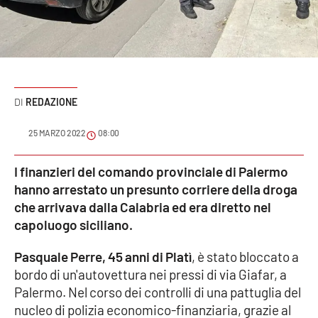
Sanità
Sport
Cultura
REDAZIONE
Podcast
25 MARZO 2022
08:00
Meteo
I finanzieri del comando provinciale di Palermo
hanno arrestato un presunto corriere della droga
Editoriali
che arrivava dalla Calabria ed era diretto nel
capoluogo siciliano.
VIDEO
Pasquale Perre, 45 anni di Platì
, è stato bloccato a
bordo di un'autovettura nei pressi di via Giafar, a
Ambiente
Palermo. Nel corso dei controlli di una pattuglia del
nucleo di polizia economico-finanziaria, grazie al
Cronaca