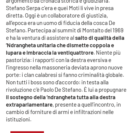
argomento da cronaca storica e giudiziaria.
Stefano Serpa c’era e quei Moti li vive in presa
diretta. Oggi è un collaboratore di giustizia,
EDIZIONI
all’epoca era un uomo di fiducia della cosca De
LOCALI
Stefano. Partecipa al summit di Montalto del 1969
Catanzaro
e ha la ventura di assistere al
salto di qualità della
’Ndrangheta unitaria che dismette coppola e
Crotone
lupara e imbraccia la ventiquattrore
. Niente più
pastorizia: i rapporti con la destra eversiva e
Vibo Valentia
l’ingresso nella massoneria deviata aprono nuove
porte: i clan calabresi si fanno criminalità globale.
Reggio Calabria
Non tutti i boss sono d’accordo: in testa alla
rivoluzione c’è Paolo De Stefano. È lui a propugnare
Cosenza
il sostegno della ‘ndrangheta tutta alla destra
extraparlamentare
, presente a quell’incontro, in
Lamezia Terme
cambio di forniture di armi e infiltrazioni nelle
istituzioni.