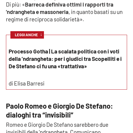
Di più: «
Barreca definiva ottimi i rapporti tra
’ndrangheta e massoneria
, in quanto basati su un
regime di reciproca solidarietà».
↓
LEGGI ANCHE
Processo Gotha | La scalata politica con i voti
della ’ndrangheta: per i giudici tra Scopelliti e i
De Stefano ci fu una «trattativa»
di Elisa Barresi
Paolo Romeo e Giorgio De Stefano:
dialoghi tra “invisibili”
Romeo e Giorgio De Stefano sarebbero due
invisibili della ‘ndrangheta. Comunicano