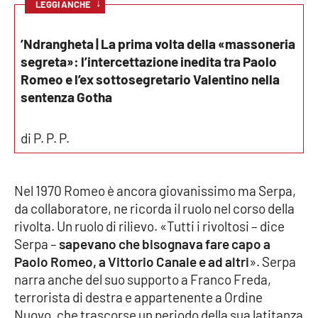
PROGETTI
↓
SPECIALI
LEGGI ANCHE
Buona Sanità Calabria
’Ndrangheta | La prima volta della «massoneria
segreta»: l’intercettazione inedita tra Paolo
Romeo e l’ex sottosegretario Valentino nella
LA
CALABRIAVISIONE
sentenza Gotha
Destinazioni
di P. P. P.
Eventi
Nel 1970 Romeo è ancora giovanissimo ma Serpa,
Food
da collaboratore, ne ricorda il ruolo nel corso della
rivolta. Un ruolo di rilievo. «Tutti i rivoltosi – dice
Storie
Serpa –
sapevano che bisognava fare capo a
Paolo Romeo, a Vittorio Canale e ad altri
». Serpa
narra anche del suo supporto a Franco Freda,
LAC
NETWORK
terrorista di destra e appartenente a Ordine
Nuovo, che trascorse un periodo della sua latitanza