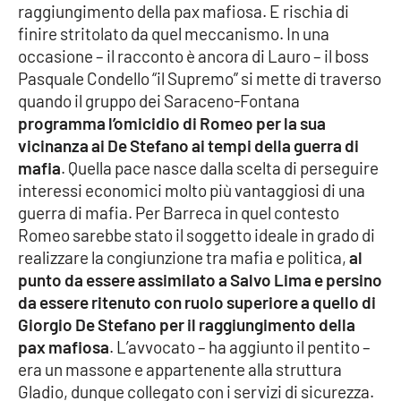
raggiungimento della pax mafiosa. E rischia di
finire stritolato da quel meccanismo. In una
APP
occasione – il racconto è ancora di Lauro – il boss
Android
Pasquale Condello “il Supremo” si mette di traverso
quando il gruppo dei Saraceno-Fontana
Apple
programma l’omicidio di Romeo per la sua
vicinanza ai De Stefano ai tempi della guerra di
mafia
. Quella pace nasce dalla scelta di perseguire
interessi economici molto più vantaggiosi di una
guerra di mafia. Per Barreca in quel contesto
Romeo sarebbe stato il soggetto ideale in grado di
realizzare la congiunzione tra mafia e politica,
al
punto da essere assimilato a Salvo Lima e persino
da essere ritenuto con ruolo superiore a quello di
Giorgio De Stefano per il raggiungimento della
pax mafiosa
. L’avvocato – ha aggiunto il pentito –
era un massone e appartenente alla struttura
Gladio, dunque collegato con i servizi di sicurezza.