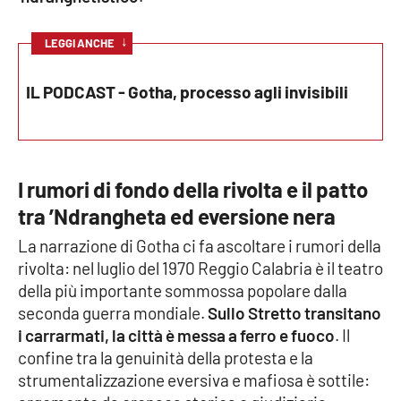
Parchi Marini Calabria
↓
LEGGI ANCHE
Leggendo Alvaro insieme
IL PODCAST - Gotha, processo agli invisibili
Imprese Di Calabria
Le perfidie di Antonella Grippo
I rumori di fondo della rivolta e il patto
Venti di comunicazione
tra ’Ndrangheta ed eversione nera
La narrazione di Gotha ci fa ascoltare i rumori della
rivolta: nel luglio del 1970 Reggio Calabria è il teatro
STREAMING
della più importante sommossa popolare dalla
LaC TV
seconda guerra mondiale.
Sullo Stretto transitano
i carrarmati, la città è messa a ferro e fuoco
. Il
LaC Network
confine tra la genuinità della protesta e la
strumentalizzazione eversiva e mafiosa è sottile:
LaC OnAir