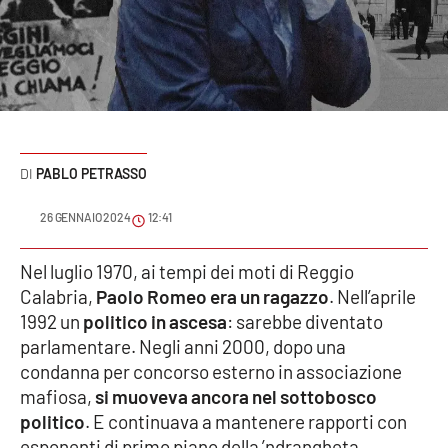
Sanità
Sport
Cultura
Podcast
PABLO PETRASSO
Meteo
26 GENNAIO 2024
12:41
Editoriali
Nel luglio 1970, ai tempi dei moti di Reggio
Calabria,
Paolo Romeo era un ragazzo
. Nell’aprile
1992 un
politico in ascesa
: sarebbe diventato
parlamentare. Negli anni 2000, dopo una
VIDEO
condanna per concorso esterno in associazione
Ambiente
mafiosa,
si muoveva ancora nel sottobosco
politico
. E continuava a mantenere rapporti con
Cronaca
esponenti di primo piano della ’ndrangheta