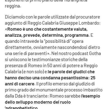
reggina.
Cultura
Diciamolo con le parole utilizzate dal procuratore
aggiunto di Reggio Calabria Giuseppe Lombardo:
Economia e Lavoro
«
Romeo è uno che costantemente valuta,
analizza, prevede, determina, programma
. E
Politica
quando intravede la “possibilità di” opera
direttamente, ovviamente nascondendosi dietro
Sanità
una serie di paraventi». Nel nostro podcast Gotha
si uniscono le testimonianze storiche della
Società
presenza di Romeo in 50 anni di potere a Reggio
Calabria (e non solo) e
le parole dei giudici che
Sport
hanno deciso una condanna pesantissima: 25
anni di carcere
. Il profilo emerso dal giudizio di
primo grado del monumentale processo imbastito
RUBRICHE
dalla Dda è tranciante: Romeo sarebbe
l’esempio
Good Morning Vietnam
dello sviluppo moderno del ruolo
’ndranghetistico
.