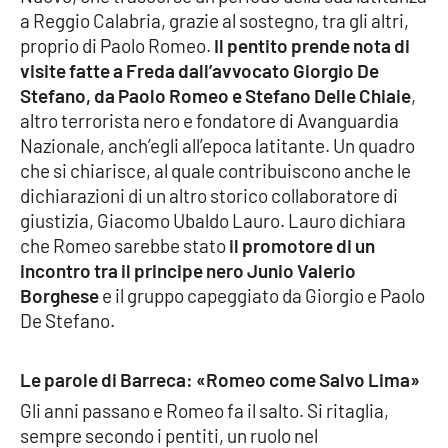
Lacplay.it
a Reggio Calabria, grazie al sostegno, tra gli altri,
proprio di Paolo Romeo.
Il pentito prende nota di
Lactv.it
visite fatte a Freda dall’avvocato Giorgio De
Stefano, da Paolo Romeo e Stefano Delle Chiaie
,
Laconair.it
altro terrorista nero e fondatore di Avanguardia
Nazionale, anch’egli all’epoca latitante. Un quadro
Lacitymag.it
che si chiarisce, al quale contribuiscono anche le
dichiarazioni di un altro storico collaboratore di
Lacapitalenews.it
giustizia, Giacomo Ubaldo Lauro. Lauro dichiara
che Romeo sarebbe stato
il promotore di un
Ilreggino.it
incontro tra il principe nero Junio Valerio
Borghese
e il gruppo capeggiato da Giorgio e Paolo
Cosenzachannel.it
De Stefano.
Ilvibonese.it
Le parole di Barreca: «Romeo come Salvo Lima»
Gli anni passano e Romeo fa il salto. Si ritaglia,
Catanzarochannel.it
sempre secondo i pentiti, un ruolo nel