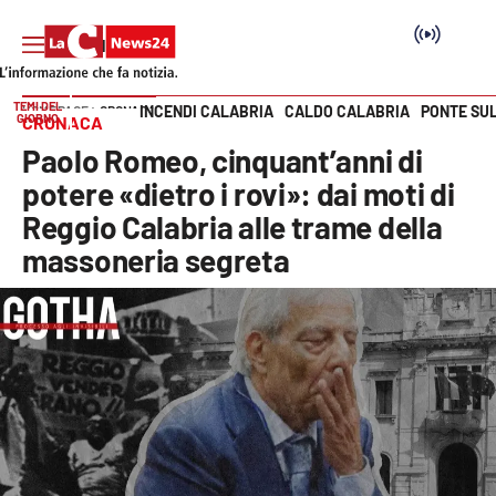
TEMI DEL
INCENDI CALABRIA
CALDO CALABRIA
PONTE SU
HOME PAGE
CRONACA
GIORNO
CRONACA
Vai
Paolo Romeo, cinquant’anni di
SEZIONI
potere «dietro i rovi»: dai moti di
Reggio Calabria alle trame della
Cronaca
massoneria segreta
Politica
Attualità
Economia e lavoro
Italia Mondo