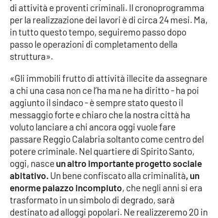
di attività e proventi criminali. Il cronoprogramma
Parchi Marini Calabria
per la realizzazione dei lavori è di circa 24 mesi. Ma,
in tutto questo tempo, seguiremo passo dopo
Leggendo Alvaro insieme
passo le operazioni di completamento della
struttura».
Imprese Di Calabria
«Gli immobili frutto di attività illecite da assegnare
Le perfidie di Antonella Grippo
a chi una casa non ce l’ha ma ne ha diritto - ha poi
aggiunto il sindaco - è sempre stato questo il
Venti di comunicazione
messaggio forte e chiaro che la nostra città ha
voluto lanciare a chi ancora oggi vuole fare
passare Reggio Calabria soltanto come centro del
STREAMING
potere criminale. Nel quartiere di Spirito Santo,
oggi, nasce
un altro importante progetto sociale
LaC TV
abitativo.
Un bene confiscato alla criminalità
, un
enorme palazzo incompiuto
, che negli anni si era
LaC Network
trasformato in un simbolo di degrado, sarà
destinato ad alloggi popolari. Ne realizzeremo 20 in
LaC OnAir