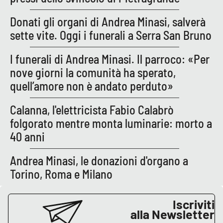
PROGETTI
SPECIALI
Donati gli organi di Andrea Minasi, salverà
Buona Sanità Calabria
sette vite. Oggi i funerali a Serra San Bruno
I funerali di Andrea Minasi. Il parroco: «Per
LA
CALABRIAVISIONE
nove giorni la comunità ha sperato,
quell’amore non è andato perduto»
Destinazioni
Calanna, l'elettricista Fabio Calabrò
Eventi
folgorato mentre monta luminarie: morto a
40 anni
Food
Andrea Minasi, le donazioni d'organo a
Storie
Torino, Roma e Milano
LAC
Iscriviti
NETWORK
alla Newsletter