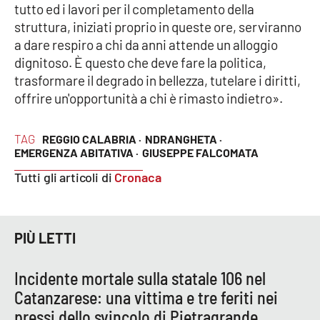
tutto ed i lavori per il completamento della
struttura, iniziati proprio in queste ore, serviranno
a dare respiro a chi da anni attende un alloggio
EDIZIONI
LOCALI
dignitoso. È questo che deve fare la politica,
trasformare il degrado in bellezza, tutelare i diritti,
Catanzaro
offrire un'opportunità a chi è rimasto indietro».
Crotone
TAG
REGGIO CALABRIA ·
NDRANGHETA ·
EMERGENZA ABITATIVA ·
GIUSEPPE FALCOMATA
Vibo Valentia
Tutti gli articoli di
Cronaca
Reggio Calabria
Cosenza
PIÙ LETTI
Lamezia Terme
Incidente mortale sulla statale 106 nel
Catanzarese: una vittima e tre feriti nei
pressi dello svincolo di Pietragrande