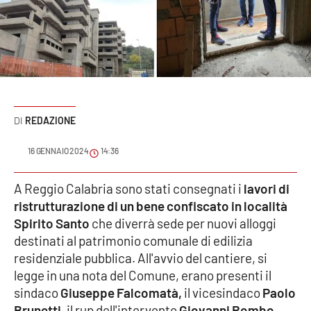
Sanità
Sport
Cultura
Podcast
REDAZIONE
Meteo
16 GENNAIO 2024
14:36
Editoriali
A Reggio Calabria sono stati consegnati i
lavori di
ristrutturazione di un bene confiscato in località
Spirito Santo
che diverrà sede per nuovi alloggi
destinati al patrimonio comunale di edilizia
VIDEO
residenziale pubblica. All'avvio del cantiere, si
Ambiente
legge in una nota del Comune, erano presenti il
sindaco
Giuseppe Falcomatà,
il vicesindaco
Paolo
Cronaca
Brunetti
, il rup dell'intervento
Giovanni Rombo,