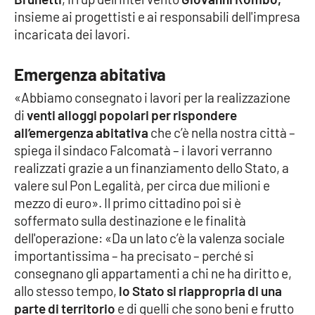
insieme ai progettisti e ai responsabili dell'impresa
Cultura
incaricata dei lavori.
Economia e Lavoro
Emergenza abitativa
«Abbiamo consegnato i lavori per la realizzazione
Politica
di
venti alloggi popolari per rispondere
all’emergenza abitativa
che c’è nella nostra città –
Sanità
spiega il sindaco Falcomatà – i lavori verranno
realizzati grazie a un finanziamento dello Stato, a
Società
valere sul Pon Legalità, per circa due milioni e
mezzo di euro». Il primo cittadino poi si è
Sport
soffermato sulla destinazione e le finalità
dell'operazione: «Da un lato c’è la valenza sociale
importantissima – ha precisato – perché si
RUBRICHE
consegnano gli appartamenti a chi ne ha diritto e,
allo stesso tempo,
lo Stato si riappropria di una
Good Morning Vietnam
parte di territorio
e di quelli che sono beni e frutto