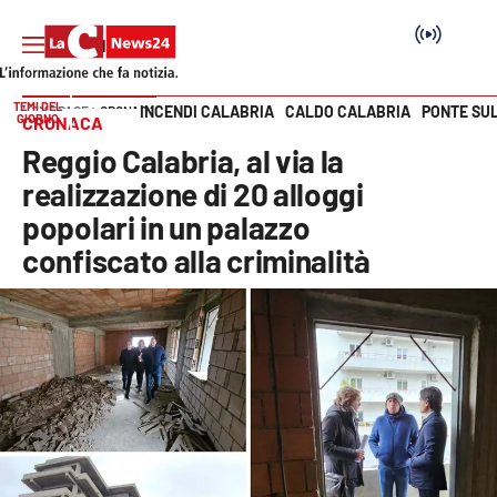
TEMI DEL
INCENDI CALABRIA
CALDO CALABRIA
PONTE SU
HOME PAGE
CRONACA
GIORNO
CRONACA
Vai
Reggio Calabria, al via la
SEZIONI
realizzazione di 20 alloggi
popolari in un palazzo
Cronaca
confiscato alla criminalità
Politica
Attualità
Economia e lavoro
Italia Mondo