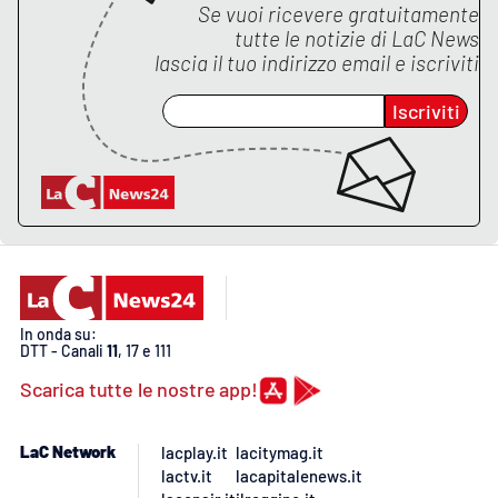
Lacplay.it
Se vuoi ricevere gratuitamente
tutte le notizie di
LaC News
lascia il tuo indirizzo email e iscriviti
Lactv.it
Iscriviti
Laconair.it
Lacitymag.it
Lacapitalenews.it
Ilreggino.it
In onda su:
Cosenzachannel.it
DTT - Canali
11
, 17 e 111
Scarica tutte le nostre app!
Ilvibonese.it
LaC Network
lacplay.it
lacitymag.it
Catanzarochannel.it
lactv.it
lacapitalenews.it