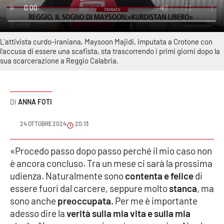
Sanità
Sport
L'attivista curdo-iraniana, Maysoon Majidi, imputata a Crotone con
l'accusa di essere una scafista, sta trascorrendo i primi giorni dopo la
Cultura
sua scarcerazione a Reggio Calabria.
Podcast
ANNA FOTI
Meteo
24 OTTOBRE 2024
20:13
Editoriali
«Procedo passo dopo passo perché il mio caso non
è ancora concluso. Tra un mese ci sarà la prossima
VIDEO
udienza. Naturalmente sono
contenta e felice
di
essere fuori dal carcere, seppure molto
stanca
, ma
Ambiente
sono anche
preoccupata.
Per me è importante
adesso dire la
verità sulla mia vita e sulla mia
Cronaca