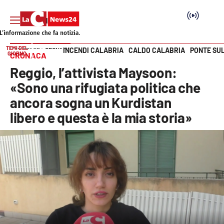
TEMI DEL
INCENDI CALABRIA
CALDO CALABRIA
PONTE SU
HOME PAGE
CRONACA
GIORNO
CRONACA
Vai
Reggio, l’attivista Maysoon:
SEZIONI
«Sono una rifugiata politica che
ancora sogna un Kurdistan
Cronaca
libero e questa è la mia storia»
Politica
Attualità
Economia e lavoro
Italia Mondo