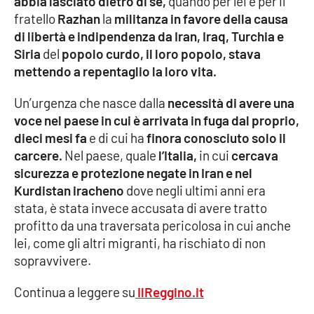
abbia lasciato dietro di sé,
quando per lei e per il
Lacplay.it
fratello
Razhan
la
militanza in favore della causa
di libertà e indipendenza da Iran, Iraq, Turchia e
Lactv.it
Siria
del
popolo curdo, il loro popolo, stava
mettendo a repentaglio la loro vita.
Laconair.it
Un’urgenza che nasce dalla
necessità di avere una
Lacitymag.it
voce nel paese in cui è arrivata in fuga dal proprio,
dieci mesi fa
e di cui ha
finora conosciuto solo il
Lacapitalenews.it
carcere.
Nel paese, quale
l’Italia,
in cui
cercava
sicurezza e protezione negate in Iran e nel
Ilreggino.it
Kurdistan iracheno
dove negli ultimi anni era
stata, è stata invece accusata di avere tratto
Cosenzachannel.it
profitto da una traversata pericolosa in cui anche
lei, come gli altri migranti, ha rischiato di non
Ilvibonese.it
sopravvivere.
Catanzarochannel.it
Continua a leggere su
IlReggino.it