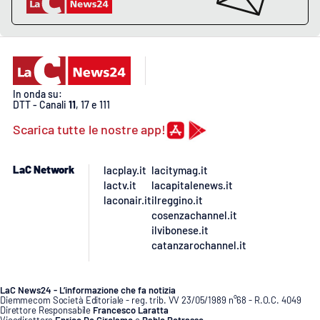
In onda su:
DTT - Canali
11
, 17 e 111
Scarica tutte le nostre app!
LaC Network
lacplay.it
lacitymag.it
lactv.it
lacapitalenews.it
laconair.it
ilreggino.it
cosenzachannel.it
ilvibonese.it
catanzarochannel.it
LaC News24 - L’informazione che fa notizia
Diemmecom Società Editoriale - reg. trib. VV 23/05/1989 n°68 - R.O.C. 4049
Direttore Responsabile
Francesco Laratta
Vicedirettore
Enrico De Girolamo
e
Pablo Petrasso