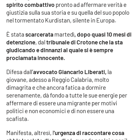
PROGETTI
SPECIALI
spirito combattivo
pronto ad affermare
verità e
giustizia sulla sua storia e su quella del suo popolo
Buona Sanità Calabria
nel tormentato Kurdistan, silente in Europa.
È stata
scarcerata
martedì
, dopo quasi 10 mesi di
LA
CALABRIAVISIONE
detenzione
, dal
tribunale di Crotone che la sta
giudicando e dinnanzi al quale si è sempre
Destinazioni
proclamata innocente.
Eventi
Difesa dall’
avvocato Giancarlo Liberati,
la
giovane, adesso a Reggio Calabria, molto
Food
dimagrita e che ancora fatica a dormire
serenamente, dà fondo a tutte le sue energie per
affermare di essere una migrante per motivi
Storie
politici e non economici e di non essere una
scafista.
LAC
NETWORK
Manifesta, altresì, l
’urgenza di raccontare cosa