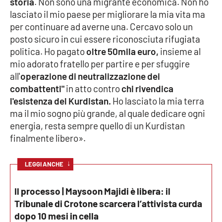
storia
. Non sono una migrante economica. Non ho
lasciato il mio paese per migliorare la mia vita ma
Cultura
per continuare ad averne una. Cercavo solo un
posto sicuro in cui essere riconosciuta rifugiata
Economia e Lavoro
politica. Ho pagato
oltre 50mila euro,
insieme al
mio adorato fratello per partire e per sfuggire
Politica
all'
operazione di neutralizzazione dei
combattenti"
in atto contro
chi rivendica
Sanità
l'esistenza del Kurdistan.
Ho lasciato la mia terra
ma il mio sogno più grande, al quale dedicare ogni
Società
energia, resta sempre quello di un Kurdistan
finalmente libero».
Sport
↓
LEGGI ANCHE
RUBRICHE
Il processo | Maysoon Majidi è libera: il
Tribunale di Crotone scarcera l’attivista curda
Good Morning Vietnam
dopo 10 mesi in cella