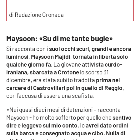
Parchi Marini Calabria
di Redazione Cronaca
Leggendo Alvaro insieme
Maysoon: «Su di me tante bugie»
Imprese Di Calabria
Si racconta con i
suoi occhi scuri, grandi e ancora
Le perfidie di Antonella Grippo
luminosi,
Maysoon Majidi
,
tornata in libertà solo
qualche giorno fa.
La giovane
attivista curdo-
Venti di comunicazione
iraniana, sbarcata a Crotone
lo scorso 31
dicembre, era stata subito tradotta
prima nel
carcere di Castrovillari poi in quello di Reggio
,
STREAMING
con l’accusa di essere una scafista.
LaC TV
«Nei quasi dieci mesi di detenzioni – racconta
Maysoon - ho molto sofferto per quello che
sentivo
LaC Network
dire e leggevo sul mio conto.
Io
avrei dato ordini
sulla barca e consegnato acqua e cibo.
Nulla di
LaC OnAir