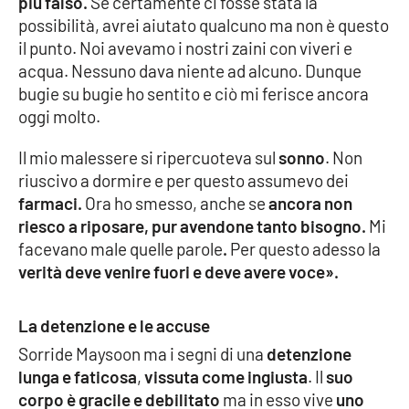
più falso.
Se certamente ci fosse stata la
possibilità, avrei aiutato qualcuno ma non è questo
il punto. Noi avevamo i nostri zaini con viveri e
EDIZIONI
acqua. Nessuno dava niente ad alcuno. Dunque
LOCALI
bugie su bugie ho sentito e ciò mi ferisce ancora
Catanzaro
oggi molto.
Il mio malessere si ripercuoteva sul
sonno
. Non
Crotone
riuscivo a dormire e per questo assumevo dei
farmaci.
Ora ho smesso, anche se
ancora non
Vibo Valentia
riesco a riposare, pur avendone tanto bisogno.
Mi
facevano male quelle parole
.
Per questo adesso la
Reggio Calabria
verità deve venire fuori e deve avere voce
».
Cosenza
La detenzione e le accuse
Lamezia Terme
Sorride Maysoon ma i segni di una
detenzione
lunga e faticosa
,
vissuta come ingiusta
. Il
suo
corpo è gracile e debilitato
ma in esso vive
uno