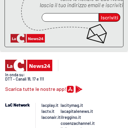
lascia il tuo indirizzo email e iscriviti
APP
Iscriviti
Android
Apple
In onda su:
DTT - Canali
11
, 17 e 111
Scarica tutte le nostre app!
LaC Network
lacplay.it
lacitymag.it
lactv.it
lacapitalenews.it
laconair.it
ilreggino.it
cosenzachannel.it