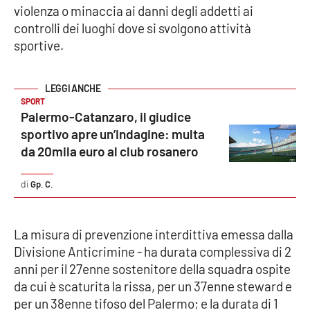
violenza o minaccia ai danni degli addetti ai
controlli dei luoghi dove si svolgono attività
sportive.
EDIZIONI
LOCALI
Catanzaro
SPORT
Palermo-Catanzaro, il giudice
Crotone
sportivo apre un’indagine: multa
da 20mila euro al club rosanero
Vibo Valentia
Gp. C.
Reggio Calabria
Cosenza
La misura di prevenzione interdittiva emessa dalla
Divisione Anticrimine - ha durata complessiva di 2
Lamezia Terme
anni per il 27enne sostenitore della squadra ospite
da cui è scaturita la rissa, per un 37enne steward e
per un 38enne tifoso del Palermo; e la durata di 1