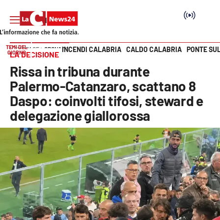
TEMI DEL
INCENDI CALABRIA
CALDO CALABRIA
PONTE SU
HOME PAGE
CRONACA
GIORNO
LA DECISIONE
Vai
Rissa in tribuna durante
SEZIONI
Palermo-Catanzaro, scattano 8
Daspo: coinvolti tifosi, steward e
Cronaca
delegazione giallorossa
Politica
Attualità
Economia e lavoro
Italia Mondo