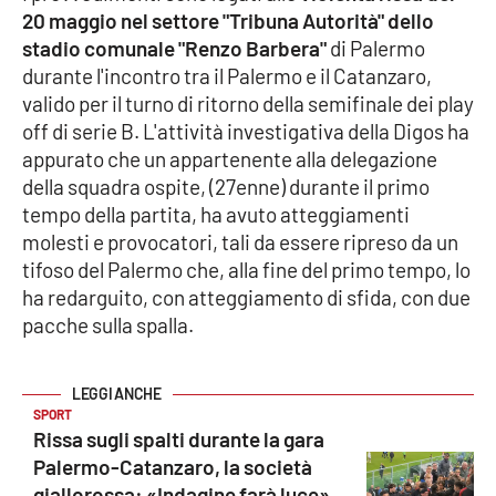
20 maggio nel settore "Tribuna Autorità" dello
stadio comunale "Renzo Barbera"
di Palermo
Cultura
durante l'incontro tra il Palermo e il Catanzaro,
valido per il turno di ritorno della semifinale dei play
Economia e Lavoro
off di serie B. L'attività investigativa della Digos ha
appurato che un appartenente alla delegazione
Politica
della squadra ospite, (27enne) durante il primo
tempo della partita, ha avuto atteggiamenti
Sanità
molesti e provocatori, tali da essere ripreso da un
tifoso del Palermo che, alla fine del primo tempo, lo
Società
ha redarguito, con atteggiamento di sfida, con due
pacche sulla spalla.
Sport
RUBRICHE
SPORT
Rissa sugli spalti durante la gara
Good Morning Vietnam
Palermo-Catanzaro, la società
giallorossa: «Indagine farà luce»