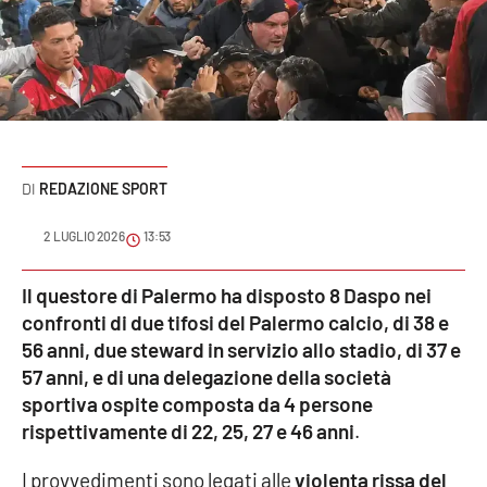
Sanità
Sport
Cultura
Podcast
REDAZIONE SPORT
Meteo
2 LUGLIO 2026
13:53
Editoriali
Il questore di Palermo ha disposto 8 Daspo nei
confronti di due tifosi del Palermo calcio, di 38 e
56 anni, due steward in servizio allo stadio, di 37 e
57 anni, e di una delegazione della società
VIDEO
sportiva ospite composta da 4 persone
Ambiente
rispettivamente di 22, 25, 27 e 46 anni
.
Cronaca
I provvedimenti sono legati alle
violenta rissa del