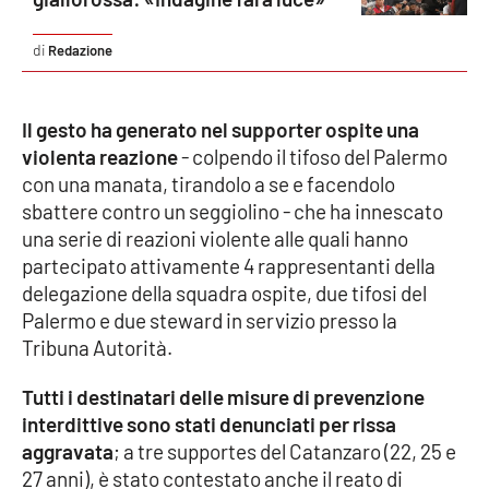
Parchi Marini Calabria
Redazione
Leggendo Alvaro insieme
Il gesto ha generato nel supporter ospite una
Imprese Di Calabria
violenta reazione
- colpendo il tifoso del Palermo
con una manata, tirandolo a se e facendolo
Le perfidie di Antonella Grippo
sbattere contro un seggiolino - che ha innescato
una serie di reazioni violente alle quali hanno
Venti di comunicazione
partecipato attivamente 4 rappresentanti della
delegazione della squadra ospite, due tifosi del
Palermo e due steward in servizio presso la
STREAMING
Tribuna Autorità.
LaC TV
Tutti i destinatari delle misure di prevenzione
interdittive sono stati denunciati per rissa
LaC Network
aggravata
; a tre supportes del Catanzaro (22, 25 e
27 anni), è stato contestato anche il reato di
LaC OnAir