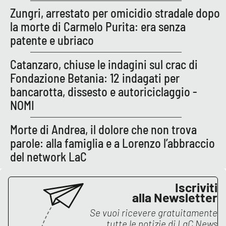
Lacplay.it
Zungri, arrestato per omicidio stradale dopo
la morte di Carmelo Purita: era senza
Lactv.it
patente e ubriaco
Laconair.it
Catanzaro, chiuse le indagini sul crac di
Fondazione Betania: 12 indagati per
Lacitymag.it
bancarotta, dissesto e autoriciclaggio -
NOMI
Lacapitalenews.it
Morte di Andrea, il dolore che non trova
Ilreggino.it
parole: alla famiglia e a Lorenzo l’abbraccio
del network LaC
Cosenzachannel.it
Ilvibonese.it
Iscriviti
alla Newsletter
Catanzarochannel.it
Se vuoi ricevere gratuitamente
tutte le notizie di
LaC News