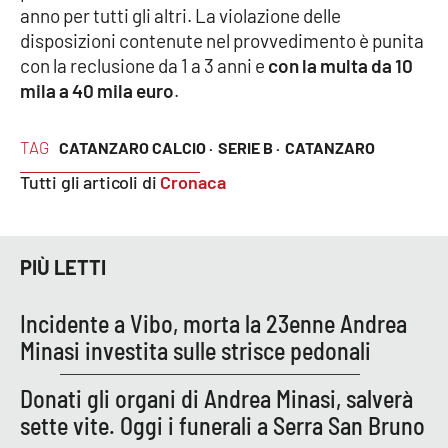
PROGETTI
SPECIALI
anno per tutti gli altri. La violazione delle
disposizioni contenute nel provvedimento è punita
Buona Sanità Calabria
con la reclusione da 1 a 3 anni e
con la multa da 10
mila a 40 mila euro
.
LA
CALABRIAVISIONE
TAG
CATANZARO CALCIO ·
SERIE B ·
CATANZARO
Destinazioni
Tutti gli articoli di
Cronaca
Eventi
PIÙ LETTI
Food
Incidente a Vibo, morta la 23enne Andrea
Storie
Minasi investita sulle strisce pedonali
Donati gli organi di Andrea Minasi, salverà
LAC
NETWORK
sette vite. Oggi i funerali a Serra San Bruno