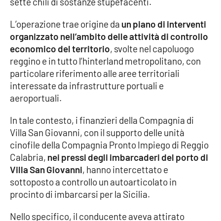
sette chili di sostanze stupefacenti.
Cultura
L’operazione trae origine da
un piano di interventi
organizzato nell’ambito delle attività di controllo
Economia e Lavoro
economico del territorio
, svolte nel capoluogo
reggino e in tutto l’hinterland metropolitano, con
Politica
particolare riferimento alle aree territoriali
interessate da infrastrutture portuali e
Sanità
aeroportuali.
In tale contesto, i finanzieri della Compagnia di
Società
Villa San Giovanni, con il supporto delle unità
cinofile della Compagnia Pronto Impiego di Reggio
Sport
Calabria,
nei pressi degli imbarcaderi del porto di
Villa San Giovanni
, hanno intercettato e
sottoposto a controllo un autoarticolato in
RUBRICHE
procinto di imbarcarsi per la Sicilia.
Good Morning Vietnam
Nello specifico, il conducente aveva attirato