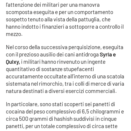
l’attenzione dei militari per una manovra
Parchi Marini Calabria
scomposta eseguita e per un comportamento
sospetto tenuto alla vista della pattuglia, che
Leggendo Alvaro insieme
hanno indotto i finanzieri a sottoporre a controllo il
mezzo.
Imprese Di Calabria
Nel corso della successiva perquisizione, eseguita
Le perfidie di Antonella Grippo
con il prezioso ausilio dei cani antidroga
Syria e
Quixy,
i militari hanno rinvenuto un ingente
Venti di comunicazione
quantitativo di sostanze stupefacenti
accuratamente occultate all’interno di una scatola
sistemata nel rimorchio, tra i colli di merce di varia
STREAMING
natura destinati a diversi esercizi commerciali.
LaC TV
In particolare, sono stati scoperti sei panetti di
cocaina del peso complessivo di 6,5 chilogrammi e
LaC Network
circa 500 grammi di hashish suddivisi in cinque
panetti, per un totale complessivo di circa sette
LaC OnAir