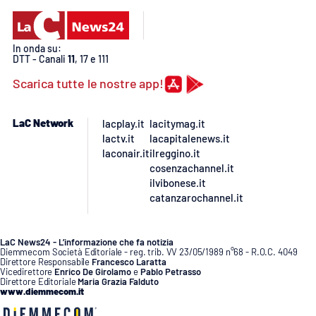
APP
In onda su:
Android
DTT - Canali
11
, 17 e 111
Scarica tutte le nostre app!
Apple
LaC Network
lacplay.it
lacitymag.it
lactv.it
lacapitalenews.it
laconair.it
ilreggino.it
cosenzachannel.it
ilvibonese.it
catanzarochannel.it
LaC News24 - L’informazione che fa notizia
Diemmecom Società Editoriale - reg. trib. VV 23/05/1989 n°68 - R.O.C. 4049
Direttore Responsabile
Francesco Laratta
Vicedirettore
Enrico De Girolamo
e
Pablo Petrasso
Direttore Editoriale
Maria Grazia Falduto
www.diemmecom.it