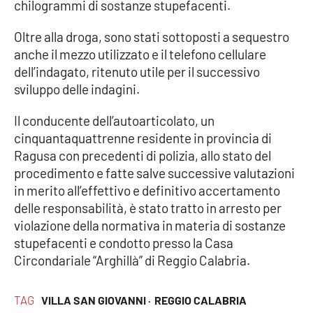
chilogrammi di sostanze stupefacenti.
Oltre alla droga, sono stati sottoposti a sequestro
EDIZIONI
anche il mezzo utilizzato e il telefono cellulare
LOCALI
dell’indagato, ritenuto utile per il successivo
Catanzaro
sviluppo delle indagini.
Il conducente dell’autoarticolato, un
Crotone
cinquantaquattrenne residente in provincia di
Ragusa con precedenti di polizia, allo stato del
Vibo Valentia
procedimento e fatte salve successive valutazioni
in merito all’effettivo e definitivo accertamento
Reggio Calabria
delle responsabilità, è stato tratto in arresto per
violazione della normativa in materia di sostanze
Cosenza
stupefacenti e condotto presso la Casa
Circondariale “Arghillà” di Reggio Calabria.
Lamezia Terme
TAG
VILLA SAN GIOVANNI ·
REGGIO CALABRIA