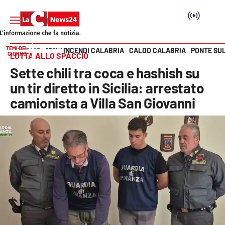
TEMI DEL
INCENDI CALABRIA
CALDO CALABRIA
PONTE SU
HOME PAGE
CRONACA
GIORNO
LOTTA ALLO SPACCIO
Vai
Sette chili tra coca e hashish su
SEZIONI
un tir diretto in Sicilia: arrestato
camionista a Villa San Giovanni
Cronaca
Politica
Attualità
Economia e lavoro
Italia Mondo