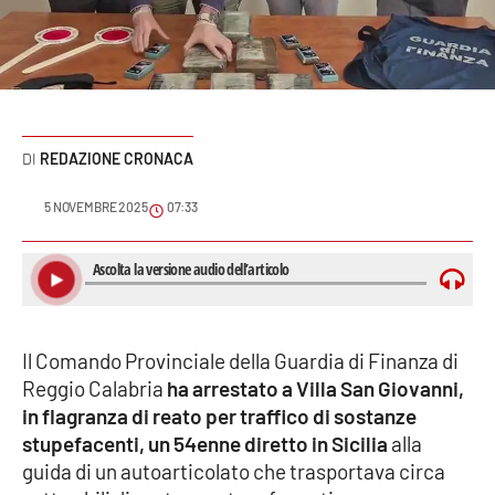
Sanità
Sport
Cultura
REDAZIONE CRONACA
Podcast
5 NOVEMBRE 2025
07:33
Meteo
Editoriali
Il Comando Provinciale della Guardia di Finanza di
VIDEO
Reggio Calabria
ha arrestato a Villa San Giovanni,
in flagranza di reato per traffico di sostanze
Ambiente
stupefacenti, un 54enne diretto in Sicilia
alla
guida di un autoarticolato che trasportava circa
Cronaca