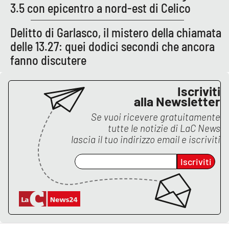
Lacplay.it
3.5 con epicentro a nord-est di Celico
Lactv.it
Delitto di Garlasco, il mistero della chiamata
delle 13.27: quei dodici secondi che ancora
Laconair.it
fanno discutere
Lacitymag.it
Iscriviti
alla Newsletter
Lacapitalenews.it
Se vuoi ricevere gratuitamente
tutte le notizie di
LaC News
Ilreggino.it
lascia il tuo indirizzo email e iscriviti
Cosenzachannel.it
Iscriviti
Ilvibonese.it
Catanzarochannel.it