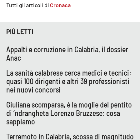
PROGETTI
SPECIALI
Tutti gli articoli di
Cronaca
Buona Sanità Calabria
PIÙ LETTI
LA
CALABRIAVISIONE
Appalti e corruzione in Calabria, il dossier
Destinazioni
Anac
Eventi
La sanità calabrese cerca medici e tecnici:
quasi 100 dirigenti e altri 39 professionisti
Food
nei nuovi concorsi
Storie
Giuliana scomparsa, è la moglie del pentito
di ’ndrangheta Lorenzo Bruzzese: cosa
sappiamo
LAC
NETWORK
Terremoto in Calabria, scossa di magnitudo