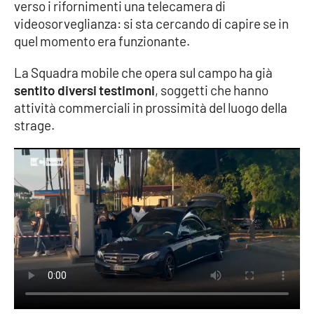
PROGETTI
verso i rifornimenti una telecamera di
SPECIALI
videosorveglianza: si sta cercando di capire se in
Buona Sanità Calabria
quel momento era funzionante.
La Squadra mobile che opera sul campo ha già
LA
sentito diversi testimoni
, soggetti che hanno
CALABRIAVISIONE
attività commerciali in prossimità del luogo della
Destinazioni
strage.
Eventi
Food
Storie
LAC
NETWORK