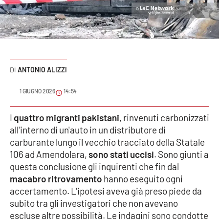
Sanità
Sport
Cultura
ANTONIO ALIZZI
Podcast
1 GIUGNO 2026
14:54
Meteo
I
quattro migranti pakistani
, rinvenuti carbonizzati
all'interno di un'auto in un distributore di
Editoriali
carburante lungo il vecchio tracciato della Statale
106 ad Amendolara,
sono stati uccisi
. Sono giunti a
questa conclusione gli inquirenti che fin dal
VIDEO
macabro ritrovamento
hanno eseguito ogni
Ambiente
accertamento. L'ipotesi aveva già preso piede da
subito tra gli investigatori che non avevano
Cronaca
escluse altre possibilità. Le indagini sono condotte