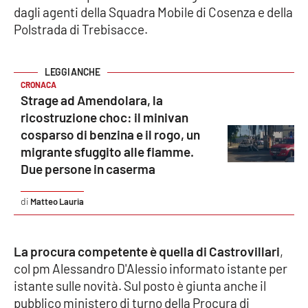
dagli agenti della Squadra Mobile di Cosenza e della
Polstrada di Trebisacce.
Cultura
Economia e Lavoro
CRONACA
Politica
Strage ad Amendolara, la
ricostruzione choc: il minivan
cosparso di benzina e il rogo, un
Sanità
migrante sfuggito alle fiamme.
Due persone in caserma
Società
Matteo Lauria
Sport
La procura competente è quella di Castrovillari
,
RUBRICHE
col pm Alessandro D'Alessio informato istante per
istante sulle novità. Sul posto è giunta anche il
Good Morning Vietnam
pubblico ministero di turno della Procura di