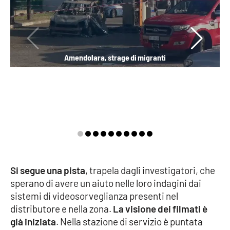
EDIZIONI
LOCALI
Amendolara, strage di migranti
Catanzaro
Crotone
Vibo Valentia
Reggio Calabria
Cosenza
Si segue una pista
, trapela dagli investigatori, che
sperano di avere un aiuto nelle loro indagini dai
Lamezia Terme
sistemi di videosorveglianza presenti nel
distributore e nella zona.
La visione dei filmati è
già iniziata
. Nella stazione di servizio è puntata