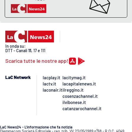
In onda su:
DTT - Canali
11
, 17 e 111
Scarica tutte le nostre app!
LaC Network
lacplay.it
lacitymag.it
lactv.it
lacapitalenews.it
laconair.it
ilreggino.it
cosenzachannel.it
ilvibonese.it
catanzarochannel.it
LaC News24 - L’informazione che fa notizia
Diemmecom Società Editoriale - reg. trib. VV 23/05/1989 n°68 - R.O.C. 4049