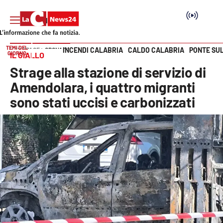
TEMI DEL
INCENDI CALABRIA
CALDO CALABRIA
PONTE SU
HOME PAGE
CRONACA
GIORNO
IL GIALLO
Vai
Strage alla stazione di servizio di
SEZIONI
Amendolara, i quattro migranti
sono stati uccisi e carbonizzati
Cronaca
Politica
Attualità
Economia e lavoro
Italia Mondo