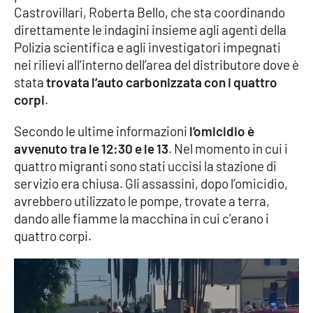
Castrovillari, Roberta Bello, che sta coordinando
Parchi Marini Calabria
direttamente le indagini insieme agli agenti della
Polizia scientifica e agli investigatori impegnati
Leggendo Alvaro insieme
nei rilievi all’interno dell’area del distributore dove è
stata
trovata l’auto carbonizzata con i quattro
Imprese Di Calabria
corpi
.
Le perfidie di Antonella Grippo
Secondo le ultime informazioni
l’omicidio è
avvenuto tra le 12:30 e le 13
. Nel momento in cui i
Venti di comunicazione
quattro migranti sono stati uccisi la stazione di
servizio era chiusa. Gli assassini, dopo l’omicidio,
avrebbero utilizzato le pompe, trovate a terra,
STREAMING
dando alle fiamme la macchina in cui c’erano i
quattro corpi.
LaC TV
LaC Network
LaC OnAir