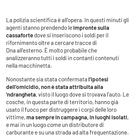
Lacplay.it
Lactv.it
La polizia scientifica è all’opera. In questi minuti gli
agenti stanno prendendo le
impronte sulla
Laconair.it
cassaforte
dove si inseriscono i soldi per il
rifornimento oltre a cercare tracce di
Lacitymag.it
Dna all’esterno. È molto probabile che
analizzeranno tutti i soldi in contanti contenuti
Lacapitalenews.it
nella macchinetta.
Nonostante sia stata confermata
l'ipotesi
Ilreggino.it
dell'omicidio, non è stata attribuita alla
'ndrangheta
, visto il luogo dove si trovava l'auto. Le
Cosenzachannel.it
cosche, in questa parte di territorio, hanno già
usato il fuoco per distruggere i corpi delle loro
Ilvibonese.it
vittime,
ma sempre in campagna, in luoghi isolati
,
e mai in un luogo come un distributore di
Catanzarochannel.it
carburante e su una strada ad alta frequentazione.