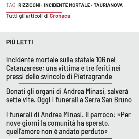
TAG
RIZZICONI ·
INCIDENTE MORTALE ·
TAURIANOVA
Cultura
Tutti gli articoli di
Cronaca
Economia e Lavoro
PIÙ LETTI
Politica
Incidente mortale sulla statale 106 nel
Sanità
Catanzarese: una vittima e tre feriti nei
pressi dello svincolo di Pietragrande
Società
Donati gli organi di Andrea Minasi, salverà
Sport
sette vite. Oggi i funerali a Serra San Bruno
I funerali di Andrea Minasi. Il parroco: «Per
RUBRICHE
nove giorni la comunità ha sperato,
Good Morning Vietnam
quell’amore non è andato perduto»