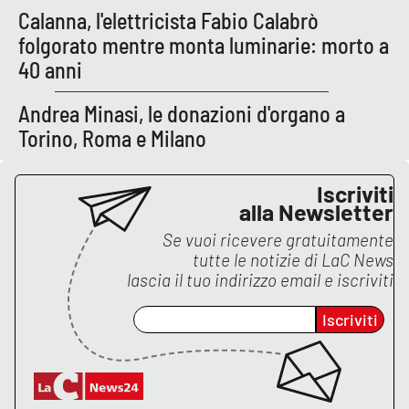
Calanna, l'elettricista Fabio Calabrò
Parchi Marini Calabria
folgorato mentre monta luminarie: morto a
Leggendo Alvaro insieme
40 anni
Andrea Minasi, le donazioni d'organo a
Imprese Di Calabria
Torino, Roma e Milano
Le perfidie di Antonella Grippo
Iscriviti
Venti di comunicazione
alla Newsletter
Se vuoi ricevere gratuitamente
tutte le notizie di
LaC News
STREAMING
lascia il tuo indirizzo email e iscriviti
LaC TV
Iscriviti
LaC Network
LaC OnAir