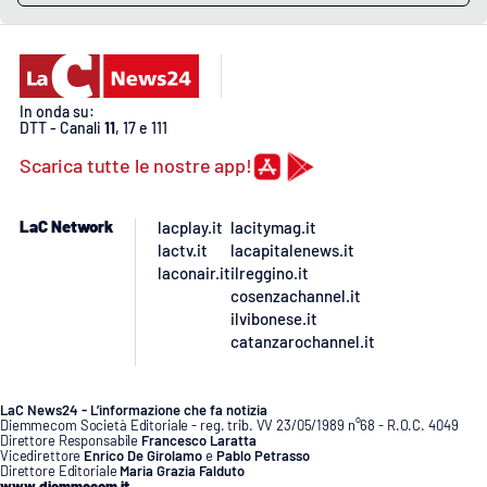
EDIZIONI
LOCALI
In onda su:
DTT - Canali
11
, 17 e 111
Catanzaro
Scarica tutte le nostre app!
Crotone
LaC Network
lacplay.it
lacitymag.it
Vibo Valentia
lactv.it
lacapitalenews.it
laconair.it
ilreggino.it
cosenzachannel.it
Reggio Calabria
ilvibonese.it
catanzarochannel.it
Cosenza
Lamezia Terme
LaC News24 - L’informazione che fa notizia
Diemmecom Società Editoriale - reg. trib. VV 23/05/1989 n°68 - R.O.C. 4049
Direttore Responsabile
Francesco Laratta
Vicedirettore
Enrico De Girolamo
e
Pablo Petrasso
Direttore Editoriale
Maria Grazia Falduto
www.diemmecom.it