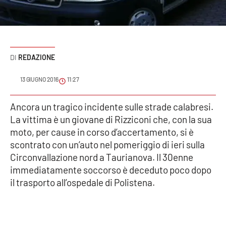
Sanità
Sport
REDAZIONE
Cultura
13 GIUGNO 2016
11:27
Podcast
Ancora un tragico incidente sulle strade calabresi.
Meteo
La vittima è un giovane di Rizziconi che, con la sua
moto, per cause in corso d’accertamento, si è
Editoriali
scontrato con un’auto nel pomeriggio di ieri sulla
Circonvallazione nord a Taurianova. Il 30enne
immediatamente soccorso è deceduto poco dopo
VIDEO
il trasporto all’ospedale di Polistena.
Ambiente
Cronaca