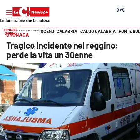
TEMI DEL
INCENDI CALABRIA
CALDO CALABRIA
PONTE SU
HOME PAGE
CRONACA
GIORNO
CRONACA
Vai
Tragico incidente nel reggino:
SEZIONI
perde la vita un 30enne
Cronaca
Politica
Attualità
Economia e lavoro
Italia Mondo