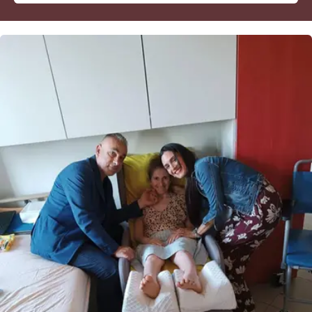
Cultura
Economia e Lavoro
Politica
Sanità
Società
Sport
RUBRICHE
Good Morning Vietnam