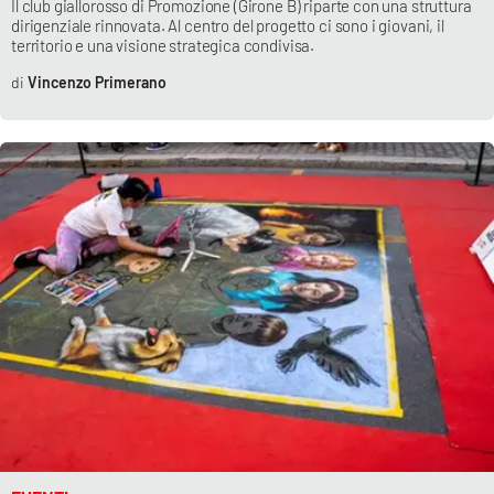
PROGETTI
Il club giallorosso di Promozione (Girone B) riparte con una struttura
SPECIALI
dirigenziale rinnovata. Al centro del progetto ci sono i giovani, il
territorio e una visione strategica condivisa.
Buona Sanità Calabria
Vincenzo Primerano
LA
CALABRIAVISIONE
Destinazioni
Eventi
Food
Storie
LAC
NETWORK