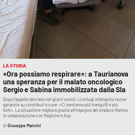
Parchi Marini Calabria
Leggendo Alvaro insieme
Imprese Di Calabria
Le perfidie di Antonella Grippo
LA STORIA
Venti di comunicazione
«Ora possiamo respirare»: a Taurianova
una speranza per il malato oncologico
Sergio e Sabina immobilizzata dalla Sla
STREAMING
Dopo l'appello lanciato nei giorni scorsi, i coniugi ottengono nuove
LaC TV
garanzie su contributi e cure: «Ci sentiamo più tranquilli e più
forti». La situazione migliora grazie all’impegno del sindaco Romeo
in collaborazione con Regione e Asp
LaC Network
Giuseppe Mancini
LaC OnAir