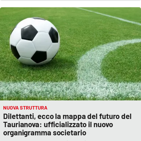
EDIZIONI
LOCALI
Catanzaro
Crotone
Vibo Valentia
Reggio Calabria
Cosenza
NUOVA STRUTTURA
Dilettanti, ecco la mappa del futuro del
Lamezia Terme
Taurianova: ufficializzato il nuovo
organigramma societario