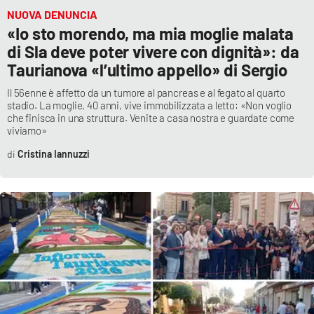
NUOVA DENUNCIA
APP
«Io sto morendo, ma mia moglie malata
di Sla deve poter vivere con dignità»: da
Android
Taurianova «l’ultimo appello» di Sergio
Il 56enne è affetto da un tumore al pancreas e al fegato al quarto
Apple
stadio. La moglie, 40 anni, vive immobilizzata a letto: «Non voglio
che finisca in una struttura. Venite a casa nostra e guardate come
viviamo»
Cristina Iannuzzi