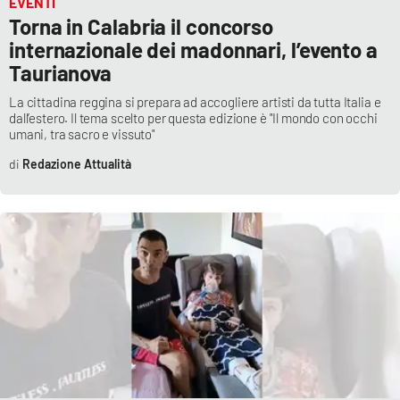
EVENTI
Lacplay.it
Torna in Calabria il concorso
internazionale dei madonnari, l’evento a
Lactv.it
Taurianova
Laconair.it
La cittadina reggina si prepara ad accogliere artisti da tutta Italia e
dall’estero. Il tema scelto per questa edizione è "Il mondo con occhi
umani, tra sacro e vissuto"
Lacitymag.it
Redazione Attualità
Lacapitalenews.it
Ilreggino.it
Cosenzachannel.it
Ilvibonese.it
Catanzarochannel.it