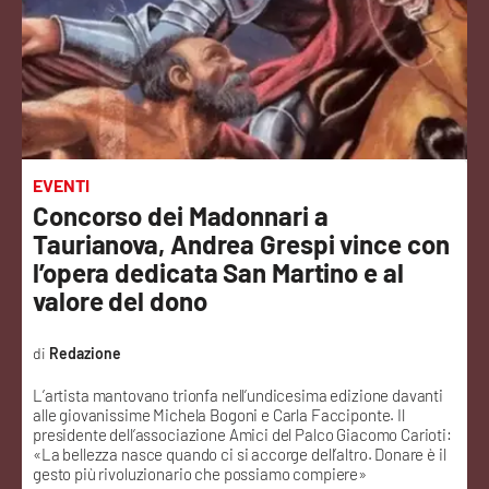
Sanità
Sport
Cultura
Podcast
EVENTI
Concorso dei Madonnari a
Meteo
Taurianova, Andrea Grespi vince con
l’opera dedicata San Martino e al
Editoriali
valore del dono
Redazione
VIDEO
L’artista mantovano trionfa nell’undicesima edizione davanti
alle giovanissime Michela Bogoni e Carla Facciponte. Il
Ambiente
presidente dell’associazione Amici del Palco Giacomo Carioti:
«La bellezza nasce quando ci si accorge dell’altro. Donare è il
gesto più rivoluzionario che possiamo compiere»
Cronaca