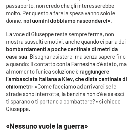
PROGETTI
SPECIALI
passaporto, non credo che gli interesserebbe
molto. Per questo a fare la spesa vanno solo le
Buona Sanità Calabria
donne,
noi uomini dobbiamo nasconderci».
La voce di Giuseppe resta sempre ferma, non
LA
CALABRIAVISIONE
mostra sussulti emotivi, anche quando ci parla dei
bombardamenti a poche centinaia di metri da
Destinazioni
casa sua
. Bisogna resistere, ma senza sapere fino
a quando: il contatto con la Farnesina c’è stato, ma
Eventi
al momento l’unica soluzione è
raggiungere
l’ambasciata italiana a Kiev, che dista centinaia di
Food
chilometri
: «Come facciamo ad arrivarci se le
strade sono interrotte, la benzina non c’è e se esci
Storie
ti sparano o ti portano a combattere?» si chiede
Giuseppe.
LAC
NETWORK
«Nessuno vuole la guerra»