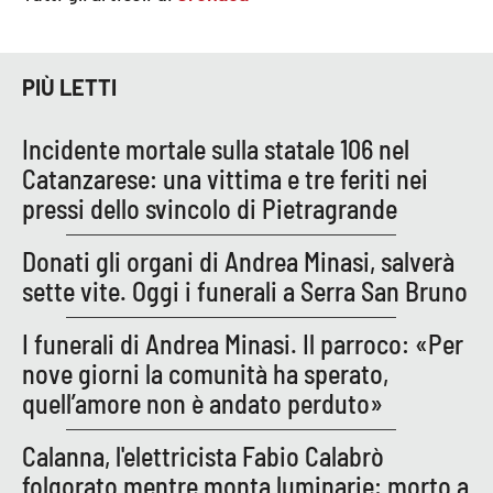
APP
PIÙ LETTI
Android
Incidente mortale sulla statale 106 nel
Apple
Catanzarese: una vittima e tre feriti nei
pressi dello svincolo di Pietragrande
Donati gli organi di Andrea Minasi, salverà
sette vite. Oggi i funerali a Serra San Bruno
I funerali di Andrea Minasi. Il parroco: «Per
nove giorni la comunità ha sperato,
quell’amore non è andato perduto»
Calanna, l'elettricista Fabio Calabrò
folgorato mentre monta luminarie: morto a