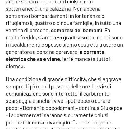
anche se non è proprio un
bunker
, ma il
Parchi Marini Calabria
sotterraneo di una palazzina. Non appena
sentiamo i bombardamenti in lontananza ci
Leggendo Alvaro insieme
rifugiamo lì, quattro o cinque famiglie, in tutto una
ventina di persone,
compresi dei bambini
. Fa
Imprese Di Calabria
molto freddo, siamo a
-5 gradi là sotto
, non ci sono
i riscaldamenti e spesso siamo costretti a usare un
Le perfidie di Antonella Grippo
generatore a benzina per avere
la corrente
elettrica che va e viene
. Ieri è mancata tutto il
Venti di comunicazione
giorno».
Una condizione di grande difficoltà, che si aggrava
sempre di più con il passare delle ore. Le vie di
STREAMING
comunicazione sono interrotte, il carburante
LaC TV
scarseggia e anche i viveri potrebbero durare
poco: «Domani o dopodomani – continua Giuseppe
LaC Network
- i supermercati saranno sicuramente chiusi
perché
i tir non arrivano più
. Carne zero, pane
LaC OnAir