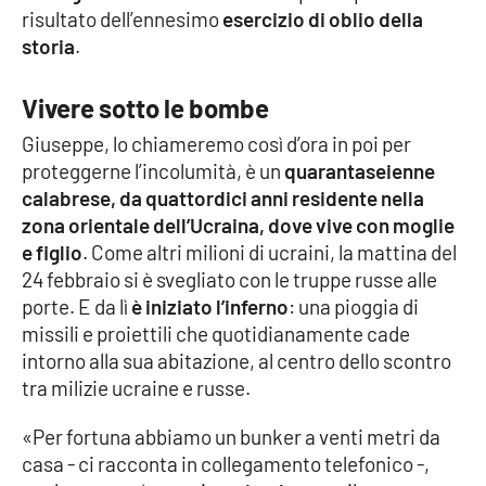
risultato dell’ennesimo
esercizio di oblio della
storia
.
Cultura
Economia e Lavoro
Vivere sotto le bombe
Giuseppe, lo chiameremo così d’ora in poi per
Politica
proteggerne l’incolumità, è un
quarantaseienne
calabrese, da quattordici anni residente nella
Sanità
zona orientale dell’Ucraina, dove vive con moglie
e figlio
. Come altri milioni di ucraini, la mattina del
Società
24 febbraio si è svegliato con le truppe russe alle
porte. E da lì
è iniziato l’inferno
: una pioggia di
Sport
missili e proiettili che quotidianamente cade
intorno alla sua abitazione, al centro dello scontro
tra milizie ucraine e russe.
RUBRICHE
«Per fortuna abbiamo un bunker a venti metri da
Good Morning Vietnam
casa - ci racconta in collegamento telefonico -,