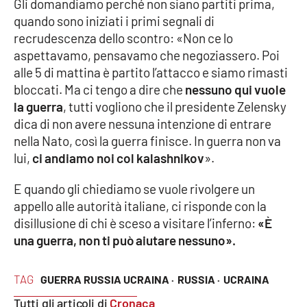
Gli domandiamo perché non siano partiti prima,
Lacplay.it
quando sono iniziati i primi segnali di
recrudescenza dello scontro: «Non ce lo
Lactv.it
aspettavamo, pensavamo che negoziassero. Poi
alle 5 di mattina è partito l’attacco e siamo rimasti
Laconair.it
bloccati. Ma ci tengo a dire che
nessuno qui vuole
la guerra
, tutti vogliono che il presidente Zelensky
Lacitymag.it
dica di non avere nessuna intenzione di entrare
nella Nato, così la guerra finisce. In guerra non va
Lacapitalenews.it
lui,
ci andiamo noi col kalashnikov
».
Ilreggino.it
E quando gli chiediamo se vuole rivolgere un
appello alle autorità italiane, ci risponde con la
Cosenzachannel.it
disillusione di chi è sceso a visitare l’inferno:
«È
una guerra, non ti può aiutare nessuno».
Ilvibonese.it
TAG
GUERRA RUSSIA UCRAINA ·
RUSSIA ·
UCRAINA
Catanzarochannel.it
Tutti gli articoli di
Cronaca