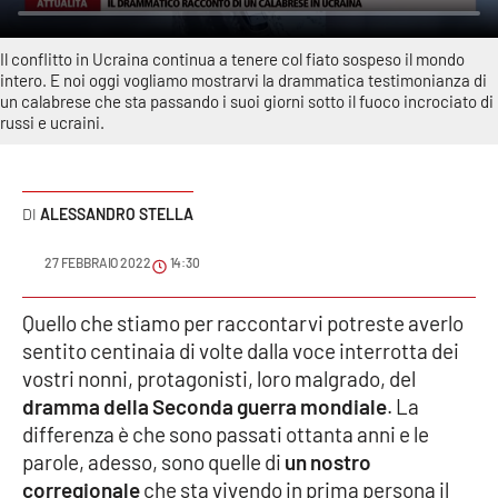
Sanità
Il conflitto in Ucraina continua a tenere col fiato sospeso il mondo
Sport
intero. E noi oggi vogliamo mostrarvi la drammatica testimonianza di
un calabrese che sta passando i suoi giorni sotto il fuoco incrociato di
russi e ucraini.
Cultura
Podcast
ALESSANDRO STELLA
Meteo
27 FEBBRAIO 2022
14:30
Editoriali
Quello che stiamo per raccontarvi potreste averlo
sentito centinaia di volte dalla voce interrotta dei
vostri nonni, protagonisti, loro malgrado, del
VIDEO
dramma della Seconda guerra mondiale
. La
Ambiente
differenza è che sono passati ottanta anni e le
parole, adesso, sono quelle di
un nostro
corregionale
Cronaca
che sta vivendo in prima persona il