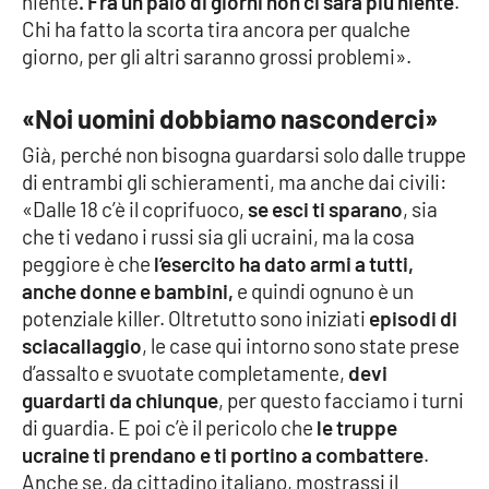
niente
. Fra un paio di giorni non ci sarà più niente
.
Chi ha fatto la scorta tira ancora per qualche
giorno, per gli altri saranno grossi problemi».
EDIZIONI
LOCALI
«Noi uomini dobbiamo nasconderci»
Catanzaro
Già, perché non bisogna guardarsi solo dalle truppe
di entrambi gli schieramenti, ma anche dai civili:
Crotone
«Dalle 18 c’è il coprifuoco,
se esci ti sparano
, sia
che ti vedano i russi sia gli ucraini, ma la cosa
Vibo Valentia
peggiore è che
l’esercito ha dato armi a tutti,
anche donne e bambini,
e quindi ognuno è un
Reggio Calabria
potenziale killer. Oltretutto sono iniziati
episodi di
sciacallaggio
, le case qui intorno sono state prese
Cosenza
d’assalto e svuotate completamente,
devi
guardarti da chiunque
, per questo facciamo i turni
Lamezia Terme
di guardia. E poi c’è il pericolo che
le truppe
ucraine ti prendano e ti portino a combattere
.
Anche se, da cittadino italiano, mostrassi il