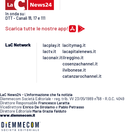
In onda su:
DTT - Canali
11
, 17 e 111
Scarica tutte le nostre app!
LaC Network
lacplay.it
lacitymag.it
lactv.it
lacapitalenews.it
laconair.it
ilreggino.it
cosenzachannel.it
ilvibonese.it
catanzarochannel.it
LaC News24 - L’informazione che fa notizia
Diemmecom Società Editoriale - reg. trib. VV 23/05/1989 n°68 - R.O.C. 4049
Direttore Responsabile
Francesco Laratta
Vicedirettore
Enrico De Girolamo
e
Pablo Petrasso
Direttore Editoriale
Maria Grazia Falduto
www.diemmecom.it