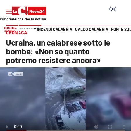
TEMI DEL
INCENDI CALABRIA
CALDO CALABRIA
PONTE SU
HOME PAGE
CRONACA
GIORNO
CRONACA
Vai
Ucraina, un calabrese sotto le
SEZIONI
bombe: «Non so quanto
potremo resistere ancora»
Cronaca
Politica
Attualità
Economia e lavoro
Italia Mondo