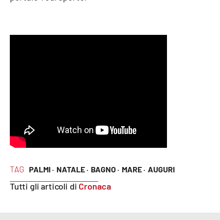
Cultura
Economia e Lavoro
Politica
Sanità
Società
Sport
TAG
PALMI ·
NATALE ·
BAGNO ·
MARE ·
AUGURI
RUBRICHE
Tutti gli articoli di
Cronaca
Good Morning Vietnam