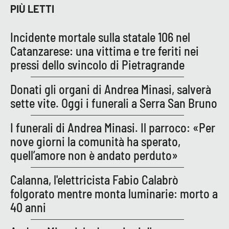
PIÙ LETTI
Parchi Marini Calabria
Incidente mortale sulla statale 106 nel
Leggendo Alvaro insieme
Catanzarese: una vittima e tre feriti nei
Imprese Di Calabria
pressi dello svincolo di Pietragrande
Donati gli organi di Andrea Minasi, salverà
Le perfidie di Antonella Grippo
sette vite. Oggi i funerali a Serra San Bruno
Venti di comunicazione
I funerali di Andrea Minasi. Il parroco: «Per
nove giorni la comunità ha sperato,
STREAMING
quell’amore non è andato perduto»
LaC TV
Calanna, l'elettricista Fabio Calabrò
folgorato mentre monta luminarie: morto a
LaC Network
40 anni
LaC OnAir