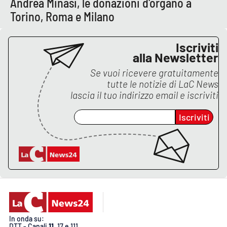
Andrea Minasi, le donazioni d'organo a
Torino, Roma e Milano
EDIZIONI
LOCALI
Iscriviti
alla Newsletter
Catanzaro
Se vuoi ricevere gratuitamente
tutte le notizie di
LaC News
Crotone
lascia il tuo indirizzo email e iscriviti
Vibo Valentia
Iscriviti
Reggio Calabria
Cosenza
Lamezia Terme
In onda su:
DTT - Canali
11
, 17 e 111