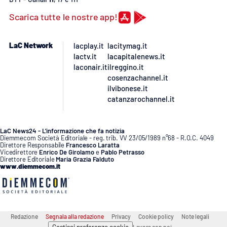
PROGETTI
SPECIALI
Scarica tutte le nostre app!
Buona Sanità Calabria
LaC Network
lacplay.it
lacitymag.it
lactv.it
lacapitalenews.it
LA
CALABRIAVISIONE
laconair.it
ilreggino.it
cosenzachannel.it
Destinazioni
ilvibonese.it
catanzarochannel.it
Eventi
LaC News24 - L’informazione che fa notizia
Diemmecom Società Editoriale - reg. trib. VV 23/05/1989 n°68 - R.O.C. 4049
Food
Direttore Responsabile
Francesco Laratta
Vicedirettore
Enrico De Girolamo
e
Pablo Petrasso
Direttore Editoriale
Maria Grazia Falduto
Storie
www.diemmecom.it
LAC
NETWORK
Redazione
Segnala alla redazione
Privacy
Cookie policy
Note legali