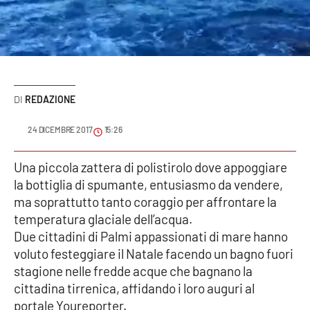
Sanità
Sport
Cultura
REDAZIONE
Podcast
24 DICEMBRE 2017
15:26
Meteo
Una piccola zattera di polistirolo dove appoggiare
la bottiglia di spumante, entusiasmo da vendere,
Editoriali
ma soprattutto tanto coraggio per affrontare la
temperatura glaciale dell’acqua.
Due cittadini di Palmi appassionati di mare hanno
VIDEO
voluto festeggiare il Natale facendo un bagno fuori
Ambiente
stagione nelle fredde acque che bagnano la
cittadina tirrenica, affidando i loro auguri al
Cronaca
portale Youreporter.