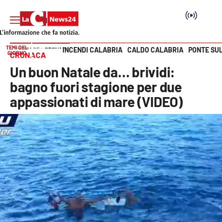
TEMI DEL
INCENDI CALABRIA
CALDO CALABRIA
PONTE SU
HOME PAGE
CRONACA
GIORNO
CRONACA
Vai
Un buon Natale da… brividi:
SEZIONI
bagno fuori stagione per due
appassionati di mare (VIDEO)
Cronaca
Politica
Attualità
Economia e lavoro
Italia Mondo