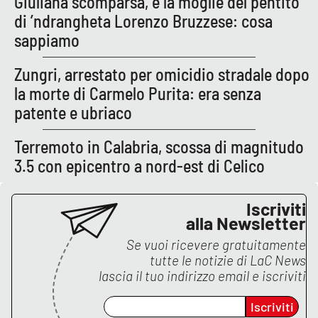
Giuliana scomparsa, è la moglie del pentito
di ’ndrangheta Lorenzo Bruzzese: cosa
sappiamo
EDIZIONI
LOCALI
Zungri, arrestato per omicidio stradale dopo
Catanzaro
la morte di Carmelo Purita: era senza
patente e ubriaco
Crotone
Terremoto in Calabria, scossa di magnitudo
Vibo Valentia
3.5 con epicentro a nord-est di Celico
Reggio Calabria
Iscriviti
alla Newsletter
Cosenza
Se vuoi ricevere gratuitamente
tutte le notizie di
LaC News
Lamezia Terme
lascia il tuo indirizzo email e iscriviti
Iscriviti