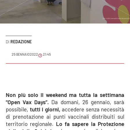
Sanità
Sport
Cultura
REDAZIONE
Podcast
25 GENNAIO 2022
21:45
Meteo
Editoriali
Non più solo il weekend ma tutta la settimana
VIDEO
“Open Vax Days”.
Da domani, 26 gennaio, sarà
possibile,
tutti i giorni,
accedere senza necessità
Ambiente
di prenotazione ai punti vaccinali distribuiti sul
territorio regionale.
Lo fa sapere la Protezione
Cronaca