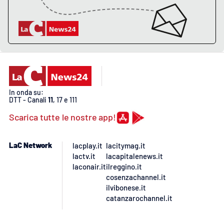
PROGETTI
SPECIALI
Buona Sanità Calabria
LA
CALABRIAVISIONE
Destinazioni
In onda su:
DTT - Canali
11
, 17 e 111
Eventi
Scarica tutte le nostre app!
Food
LaC Network
lacplay.it
lacitymag.it
lactv.it
lacapitalenews.it
Storie
laconair.it
ilreggino.it
cosenzachannel.it
ilvibonese.it
catanzarochannel.it
LAC
NETWORK