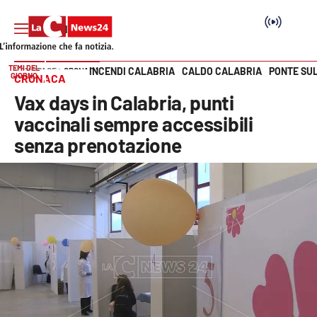
TEMI DEL
INCENDI CALABRIA
CALDO CALABRIA
PONTE SU
HOME PAGE
CRONACA
GIORNO
CRONACA
Vai
Vax days in Calabria, punti
SEZIONI
vaccinali sempre accessibili
senza prenotazione
Cronaca
Politica
Attualità
Economia e lavoro
Italia Mondo