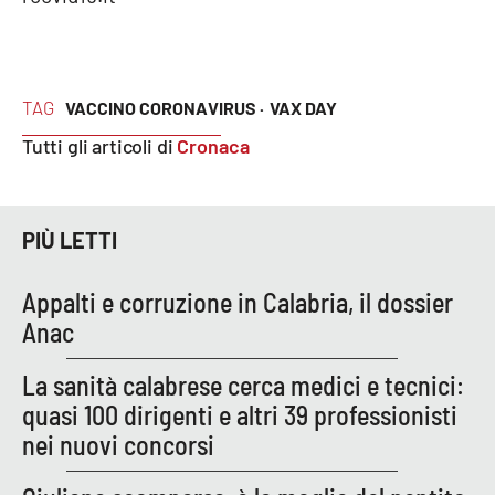
Parchi Marini Calabria
Leggendo Alvaro insieme
TAG
VACCINO CORONAVIRUS ·
VAX DAY
Imprese Di Calabria
Tutti gli articoli di
Cronaca
Le perfidie di Antonella Grippo
PIÙ LETTI
Venti di comunicazione
Appalti e corruzione in Calabria, il dossier
Anac
STREAMING
LaC TV
La sanità calabrese cerca medici e tecnici:
quasi 100 dirigenti e altri 39 professionisti
LaC Network
nei nuovi concorsi
LaC OnAir