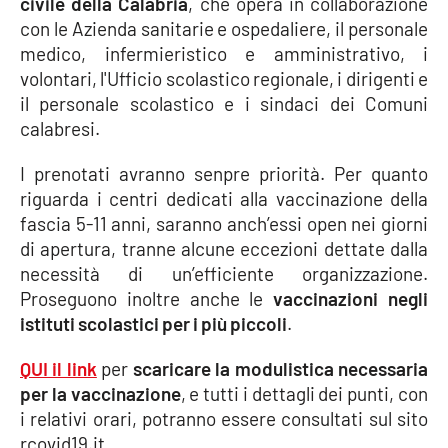
civile della Calabria
, che opera in collaborazione
con le Azienda sanitarie e ospedaliere, il personale
Cultura
medico, infermieristico e amministrativo, i
volontari, l'Ufficio scolastico regionale, i dirigenti e
Economia e Lavoro
il personale scolastico e i sindaci dei Comuni
calabresi.
Politica
I prenotati avranno senpre priorità. Per quanto
Sanità
riguarda i centri dedicati alla vaccinazione della
fascia 5-11 anni, saranno anch’essi open nei giorni
Società
di apertura, tranne alcune eccezioni dettate dalla
necessità di un’efficiente organizzazione.
Proseguono inoltre anche le
vaccinazioni negli
Sport
istituti scolastici per i più piccoli
.
QUI il link
per
scaricare la modulistica necessaria
RUBRICHE
per la vaccinazione
, e tutti i dettagli dei punti, con
Good Morning Vietnam
i relativi orari, potranno essere consultati sul sito
rcovid19.it