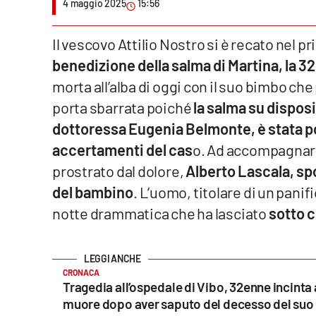
4 maggio 2025
15:56
Venti di comunicazione
Il vescovo Attilio Nostro si è recato nel p
benedizione della salma di Martina, la 
Streaming
morta all’alba di oggi con il suo bimbo che
LaC TV
porta sbarrata poiché
la salma su disposi
dottoressa Eugenia Belmonte, è stata po
LaC Network
accertamenti del cas
o. Ad accompagnare
LaC OnAir
prostrato dal dolore,
Alberto Lascala, sp
del bambino
. L’uomo, titolare di un pani
Edizioni
notte drammatica che ha lasciato
sotto c
locali
Catanzaro
CRONACA
Crotone
Tragedia all’ospedale di Vibo, 32enne incinta
muore dopo aver saputo del decesso del su
Vibo Valentia