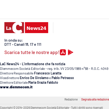
Cosenzachannel.it
Ilvibonese.it
Catanzarochannel.it
In onda su:
App
DTT - Canali
11
, 17 e 111
Scarica tutte le nostre app!
Android
Apple
LaC News24 - L’informazione che fa notizia
Diemmecom Società Editoriale - reg. trib. VV 23/05/1989 n°68 - R.O.C. 4049
Direttore Responsabile
Francesco Laratta
Vicedirettore
Enrico De Girolamo
e
Pablo Petrasso
Direttore Editoriale
Maria Grazia Falduto
www.diemmecom.it
Vai
Redazione
Segnala alla redazion
Copyright © 2014-2026 Diemmecom Società Editoriale - Tutti i diritti sono riservati