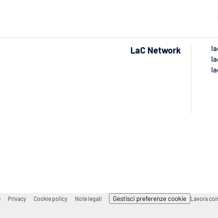
la
LaC Network
la
la
Gestisci preferenze cookie
e
Privacy
Cookie policy
Note legali
Lavora con