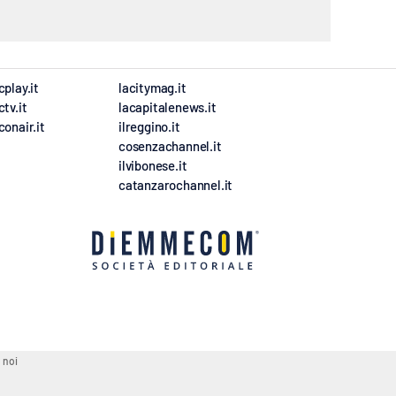
cplay.it
lacitymag.it
ctv.it
lacapitalenews.it
conair.it
ilreggino.it
cosenzachannel.it
ilvibonese.it
catanzarochannel.it
 noi