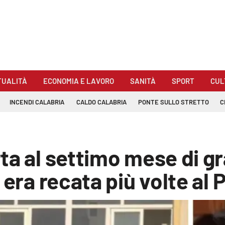
TUALITÀ
ECONOMIA E LAVORO
SANITÀ
SPORT
CUL
INCENDI CALABRIA
CALDO CALABRIA
PONTE SULLO STRETTO
C
ta al settimo mese di 
 era recata più volte al