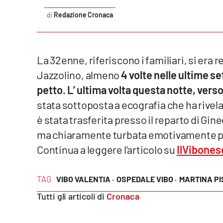
Redazione Cronaca
Reggio Calabria
Cosenza
La 32enne, riferiscono i familiari, si era 
Lamezia Terme
Jazzolino, almeno
4 volte nelle ultime s
petto. L’ ultima volta questa notte, verso
Progetti
stata sottoposta a ecografia che ha rivela
speciali
è stata trasferita presso il reparto di Gin
Buona Sanità Calabria
ma chiaramente turbata emotivamente p
Continua a leggere l’articolo su
IlVibones
La
Calabriavisione
TAG
VIBO VALENTIA ·
OSPEDALE VIBO ·
MARTINA P
Destinazioni
Tutti gli articoli di
Cronaca
Eventi