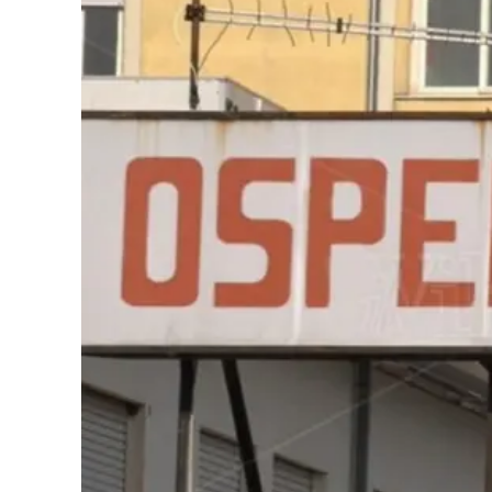
Cultura
Podcast
Meteo
Editoriali
Video
Ambiente
Cronaca
Cultura
Economia e Lavoro