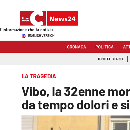
Sezioni
ENGLISH VERSION
Cronaca
CRONACA
POLITICA
AT
Politica
TEMI DEL GIORNO
Attualità
LA TRAGEDIA
Economia e lavoro
Vibo, la 32enne mor
Italia Mondo
da tempo dolori e si
Sanità
Sport