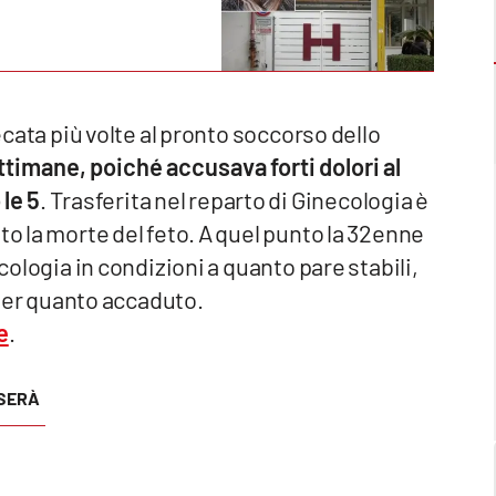
recata più volte al pronto soccorso dello
ettimane, poiché accusava forti dolori al
 le 5
. Trasferita nel reparto di Ginecologia è
to la morte del feto. A quel punto la 32enne
ecologia in condizioni a quanto pare stabili,
er quanto accaduto.
e
.
ISERÀ