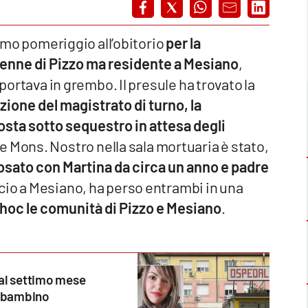
rimo pomeriggio all’obitorio
per la
32enne di Pizzo ma residente a Mesiano
,
 portava in grembo. Il presule ha trovato la
zione del magistrato di turno, la
sta sotto sequestro in attesa degli
 Mons. Nostro nella sala mortuaria è stato,
osato con Martina da circa un anno e padre
ficio a Mesiano, ha perso entrambi in una
hoc le comunità di Pizzo e Mesiano
.
 al settimo mese
o bambino