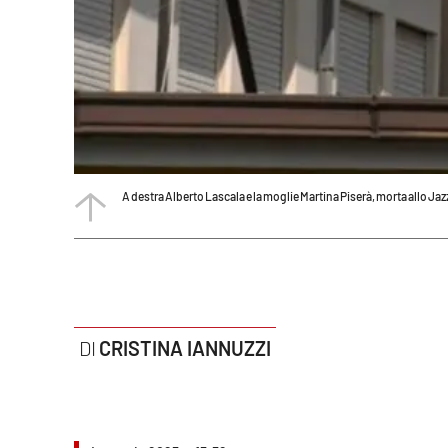
Politica
Sanità
Società
Sport
A destra Alberto Lascala e la moglie Martina Piserà, morta allo Ja
Rubriche
Good Morning Vietnam
Parchi Marini Calabria
Leggendo Alvaro insieme
CRISTINA IANNUZZI
Imprese Di Calabria
Le perfidie di Antonella Grippo