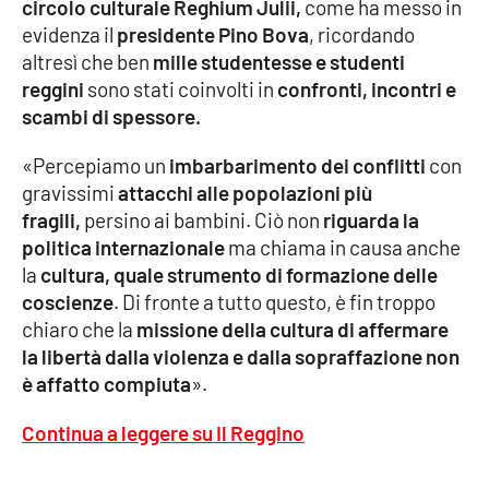
circolo culturale Reghium Julii,
come ha messo in
Parchi Marini Calabria
evidenza il
presidente Pino Bova
, ricordando
altresì che ben
mille studentesse e studenti
Leggendo Alvaro insieme
reggini
sono stati coinvolti in
confronti, incontri e
scambi di spessore.
Imprese Di Calabria
«Percepiamo un
imbarbarimento dei conflitti
con
Le perfidie di Antonella Grippo
gravissimi
attacchi alle popolazioni più
fragili,
persino ai bambini. Ciò non
riguarda la
Venti di comunicazione
politica internazionale
ma chiama in causa anche
la
cultura, quale strumento di formazione delle
coscienze
. Di fronte a tutto questo, è fin troppo
STREAMING
chiaro che la
missione della cultura di affermare
la libertà dalla violenza e dalla sopraffazione non
LaC TV
è affatto compiuta
».
LaC Network
Continua a leggere su Il Reggino
LaC OnAir