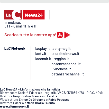
Lacplay.it
Lactv.it
In onda su:
Laconair.it
DTT - Canali
11
, 17 e 111
Scarica tutte le nostre app!
Lacitymag.it
LaC Network
lacplay.it
lacitymag.it
Lacapitalenews.it
lactv.it
lacapitalenews.it
laconair.it
ilreggino.it
Ilreggino.it
cosenzachannel.it
ilvibonese.it
catanzarochannel.it
Cosenzachannel.it
Ilvibonese.it
LaC News24 - L’informazione che fa notizia
Diemmecom Società Editoriale - reg. trib. VV 23/05/1989 n°68 - R.O.C. 4049
Direttore Responsabile
Francesco Laratta
Vicedirettore
Enrico De Girolamo
e
Pablo Petrasso
Catanzarochannel.it
Direttore Editoriale
Maria Grazia Falduto
www.diemmecom.it