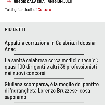
TAG
REGGIO CALABRIA ·
RHEGIUM JULII
Tutti gli articoli di
Cultura
EDIZIONI
LOCALI
Catanzaro
PIÙ LETTI
Crotone
Appalti e corruzione in Calabria, il dossier
Anac
Vibo Valentia
La sanità calabrese cerca medici e tecnici:
Reggio Calabria
quasi 100 dirigenti e altri 39 professionisti
nei nuovi concorsi
Cosenza
Giuliana scomparsa, è la moglie del pentito
Lamezia Terme
di ’ndrangheta Lorenzo Bruzzese: cosa
sappiamo