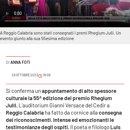
Sanità
Sport
A Reggio Calabria sono stati consegnati i premi Rhegium Julii. Un
Cultura
evento giunto alla sua 55esima edizione
Podcast
ANNA FOTI
Meteo
29 OTTOBRE 2023
19:08
Editoriali
Si conferma un
appuntamento di alto spessore
culturale la 55^ edizione del premio Rhegium
VIDEO
Julii.
L’auditorium Gianni Versace del Cedir a
Reggio Calabria
ha fatto da cornice alla
consegna
Ambiente
dei riconoscimenti. Intense ed emozionanti le
testimonianze degli ospiti.
Il poeta e filologo
Luis
Cronaca