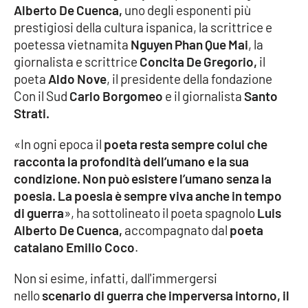
Alberto De Cuenca,
uno degli esponenti più
prestigiosi della cultura ispanica, la scrittrice e
Cultura
poetessa vietnamita
Nguyen Phan Que Mai
, la
giornalista e scrittrice
Concita De Gregorio,
il
Economia e Lavoro
poeta
Aldo Nove
, il presidente della fondazione
Con il Sud
Carlo Borgomeo
e il giornalista
Santo
Politica
Strati.
Sanità
«In ogni epoca il
poeta resta sempre colui che
racconta la profondità dell’umano e la sua
Società
condizione. Non può esistere l’umano senza la
poesia. La poesia è sempre viva anche in tempo
Sport
di guerra
», ha sottolineato il poeta spagnolo
Luis
Alberto De Cuenca,
accompagnato dal
poeta
catalano Emilio Coco
.
RUBRICHE
Non si esime, infatti, dall'immergersi
Good Morning Vietnam
nello
scenario di guerra che imperversa intorno, il