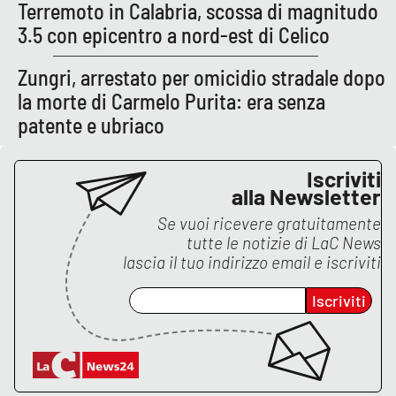
PROGETTI
Terremoto in Calabria, scossa di magnitudo
SPECIALI
3.5 con epicentro a nord-est di Celico
Buona Sanità Calabria
Zungri, arrestato per omicidio stradale dopo
la morte di Carmelo Purita: era senza
LA
CALABRIAVISIONE
patente e ubriaco
Destinazioni
Iscriviti
alla Newsletter
Eventi
Se vuoi ricevere gratuitamente
tutte le notizie di
LaC News
Food
lascia il tuo indirizzo email e iscriviti
Storie
Iscriviti
LAC
NETWORK