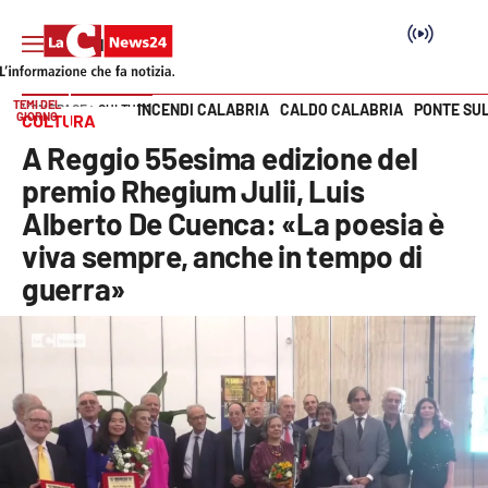
TEMI DEL
INCENDI CALABRIA
CALDO CALABRIA
PONTE SU
HOME PAGE
CULTURA
GIORNO
CULTURA
Vai
A Reggio 55esima edizione del
SEZIONI
premio Rhegium Julii, Luis
Alberto De Cuenca: «La poesia è
Cronaca
viva sempre, anche in tempo di
guerra»
Politica
Attualità
Economia e lavoro
Italia Mondo