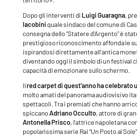
Reggio Calabria
Dopo gli interventi di
Luigi Guaragna
, pr
Iacobini
quale sindaco del comune di Cas
Cosenza
consegna dello "Statere d'Argento" è stato
prestigioso riconoscimento affonda le su
Lamezia Terme
ispirandosi direttamente all'antica monet
diventando oggi il simbolo di un festival ch
Progetti
speciali
capacità di emozionare sullo schermo.
Buona Sanità Calabria
Il
red carpet di quest'anno ha celebrato 
molto amati del panorama audiovisivo itali
La
Calabriavisione
spettacoli. Tra i premiati che hanno arric
spiccano
Adriano Occulto
, attore di gra
Destinazioni
Antonella Prisco
, l'attrice napoletana con
Eventi
popolarissima serie Rai “Un Posto al Sole