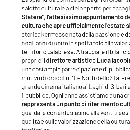
salotto culturale a cielo aperto per accogl
Venti di comunicazione
Statere", l'attesissimo appuntamento ded
cultura che apre ufficialmente l'estate s
Streaming
storica kermesse nata dalla passione e da
LaC TV
negli anni di unire lo spettacolo alla valor
territorio calabrese. A tracciare il bilanc
LaC Network
proprio il
direttore artistico Luca Iacobi
LaC OnAir
una così ampia partecipazione di pubblico 
motivo di orgoglio. "Le Notti dello Statere"
grande cinema italiano ai Laghi di Sibari e 
Edizioni
locali
il pubblico. Ogni anno assistiamo a una c
Catanzaro
rappresenta un punto di riferimento cultu
guardare con entusiasmo alla ventitreesi
Crotone
qualità e sulla valorizzazione della cult
Vibo Valentia
territorio».