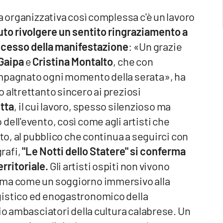
a organizzativa così complessa c'è un lavoro
oluto rivolgere un sentito ringraziamento a
uccesso della manifestazione
: «Un grazie
Gaipa
e
Cristina Montalto
, che con
ompagnato ogni momento della serata», ha
 altrettanto sincero ai preziosi
tta
, il cui lavoro, spesso silenzioso ma
dell'evento, così come agli artisti che
tto, al pubblico che continua a seguirci con
grafi,
"Le Notti dello Statere" si conferma
rritoriale.
Gli artisti ospiti non vivono
 ma come un soggiorno immersivo alla
gistico ed enogastronomico della
io ambasciatori della cultura calabrese. Un