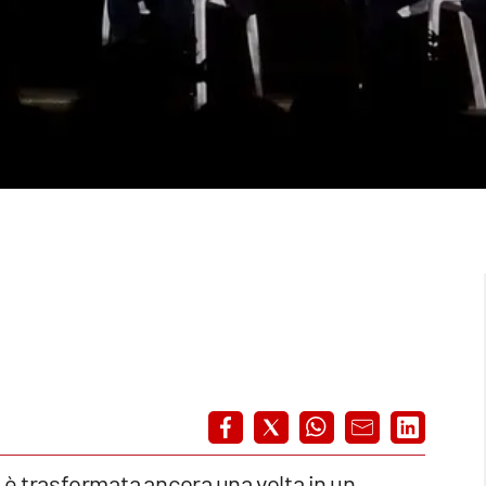
i è trasformata ancora una volta in un