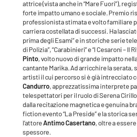
attrice (vista anche in “Mare Fuori”), reg
Food
forte impatto umano e sociale. Premio ri
Storie
professionista stimata e volto familiare p
carriera costellata di successi. Ha lascia
LaC
prima degli Esami” e in storiche serie tel
Network
di Polizia”, “Carabinieri” e “I Cesaroni – I
Lacplay.it
Pinto
, volto nuovo di grande impatto nella
cantante Marika. Ad arricchire la serata, s
Lactv.it
artisti il cui percorso si è già intrecciato
Laconair.it
Candurro
, apprezzatissima interprete pa
telespettatori per il ruolo di Serena Cirillo
Lacitymag.it
dalla recitazione magnetica e genuina brav
fiction evento “La Preside” e la storica se
Lacapitalenews.it
l’attore
Antimo Casertano
, oltre a esser
Ilreggino.it
spessore.