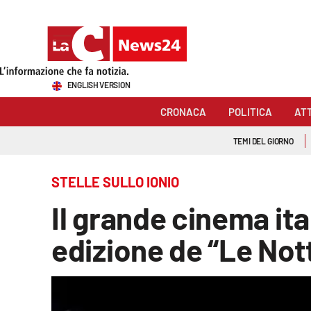
Sezioni
ENGLISH VERSION
Cronaca
CRONACA
POLITICA
AT
Politica
TEMI DEL GIORNO
Attualità
STELLE SULLO IONIO
Economia e lavoro
Il grande cinema ita
Italia Mondo
edizione de “Le Nott
Sanità
Sport