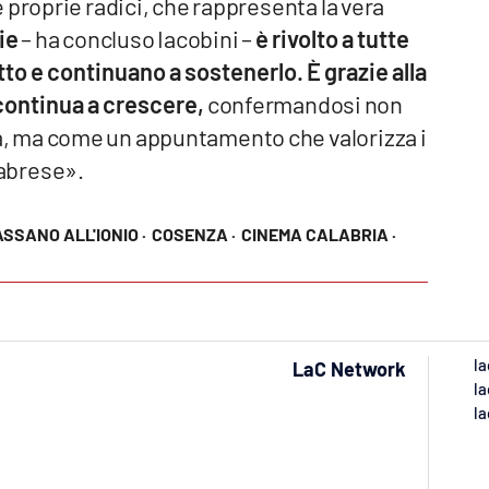
 proprie radici, che rappresenta la vera
ie
– ha concluso Iacobini –
è rivolto a tutte
o e continuano a sostenerlo. È grazie alla
 continua a crescere,
confermandosi non
, ma come un appuntamento che valorizza i
alabrese».
SSANO ALL'IONIO ·
COSENZA ·
CINEMA CALABRIA ·
la
LaC Network
la
la