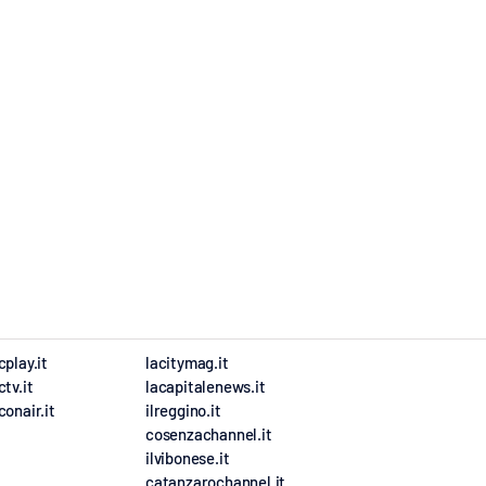
cplay.it
lacitymag.it
ctv.it
lacapitalenews.it
conair.it
ilreggino.it
cosenzachannel.it
ilvibonese.it
catanzarochannel.it