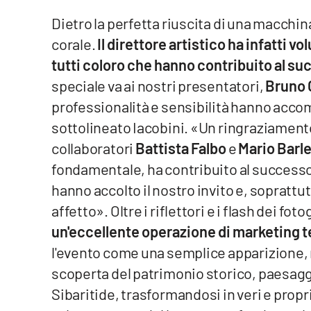
Cosenzachannel.it
Dietro la perfetta riuscita di una macchin
corale.
Il direttore artistico ha infatti v
Ilvibonese.it
tutti coloro che hanno contribuito al s
Catanzarochannel.it
speciale va ai nostri presentatori,
Bruno 
professionalità e sensibilità hanno acc
App
sottolineato Iacobini. «Un ringraziamento
collaboratori
Battista Falbo
e
Mario Barle
Android
fondamentale, ha contribuito al successo 
Apple
hanno accolto il nostro invito e, soprattu
affetto». Oltre i riflettori e i flash dei foto
un'eccellente operazione di marketing te
l'evento come una semplice apparizione,
Vai
scoperta del patrimonio storico, paesag
Sibaritide, trasformandosi in veri e propr