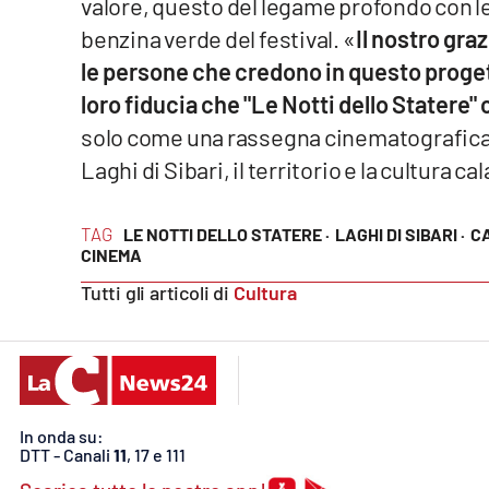
valore, questo del legame profondo con le
Privacy
benzina verde del festival. «
Il nostro graz
le persone che credono in questo progett
Cookie policy
loro fiducia che "Le Notti dello Statere"
solo come una rassegna cinematografica
Note legali
Laghi di Sibari, il territorio e la cultura c
TAG
LE NOTTI DELLO STATERE ·
LAGHI DI SIBARI ·
CA
CINEMA
Tutti gli articoli di
Cultura
In onda su:
DTT - Canali
11
, 17 e 111