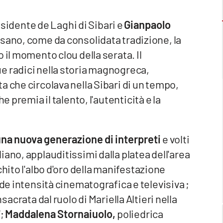
esidente de Laghi di Sibari e
Gianpaolo
sano, come da consolidata tradizione, la
 il momento clou della serata. Il
e radici nella storia magnogreca,
a che circolava nella Sibari di un tempo,
e premia il talento, l'autenticità e la
una nuova generazione di interpreti
e volti
ano, applauditissimi dalla platea dell'area
chito l'albo d'oro della manifestazione
nde intensità cinematografica e televisiva ;
sacrata dal ruolo di Mariella Altieri nella
”;
Maddalena Stornaiuolo,
poliedrica