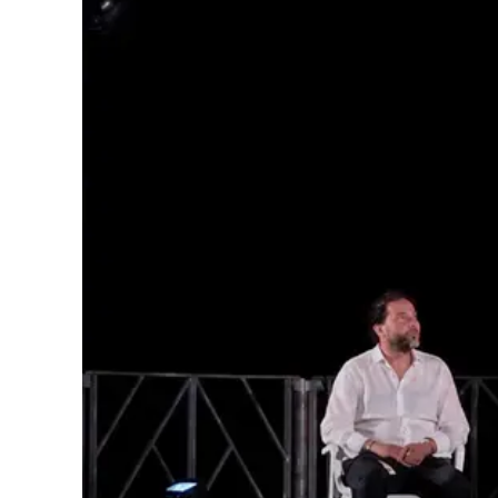
Cultura
Podcast
Meteo
Editoriali
Video
Ambiente
Cronaca
Cultura
Economia e Lavoro