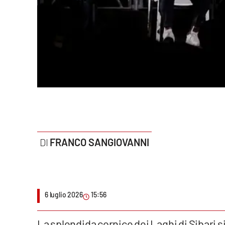
Politica
Sanità
Società
Sport
Rubriche
Good Morning Vietnam
FRANCO SANGIOVANNI
Parchi Marini Calabria
Leggendo Alvaro insieme
6 luglio 2026
15:56
Imprese Di Calabria
Le perfidie di Antonella Grippo
La splendida cornice dei Laghi di Sibari s