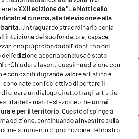
iere la
XXII edizione de "Le Notti dello
icato al cinema, alla televisione e alla
ibarita.
Un traguardo straordinario per la
ll'intuizione del suo fondatore, capace
izzazione più profonda dell'identità e del
io dell'edizione appena conclusa è stato
ni
: «Chiudere la ventiduesima edizione con
e con ospiti di grande valore artistico è
 sono nate con l'obiettivo di portare il
di creare un dialogo diretto tra gli artisti e
rescita della manifestazione, che
ormai
rale per il territorio.
Questo ci spinge a
ma edizione, continuando a investire sulla
ura come strumento di promozione del nostro