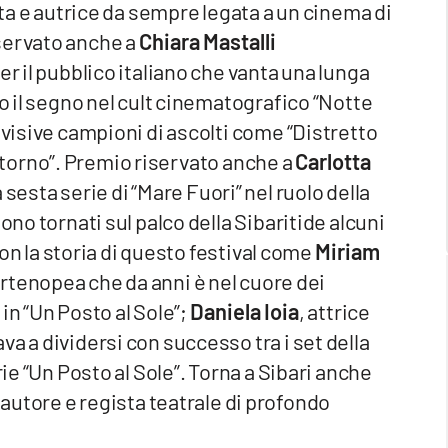
ista e autrice da sempre legata a un cinema di
servato anche a
Chiara Mastalli
er il pubblico italiano che vanta una lunga
to il segno nel cult cinematografico “Notte
evisive campioni di ascolti come “Distretto
l Ritorno”. Premio riservato anche a
Carlotta
 sesta serie di “Mare Fuori” nel ruolo della
ono tornati sul palco della Sibaritide alcuni
 con la storia di questo festival come
Miriam
rtenopea che da anni è nel cuore dei
 in “Un Posto al Sole”;
Daniela Ioia
, attrice
a a dividersi con successo tra i set della
rie “Un Posto al Sole”. Torna a Sibari anche
e autore e regista teatrale di profondo