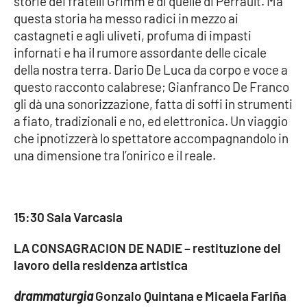
storie dei fratelli Grimm e di quelle di Perrault. Ma
Lacplay.it
questa storia ha messo radici in mezzo ai
castagneti e agli uliveti, profuma di impasti
Lactv.it
infornati e ha il rumore assordante delle cicale
della nostra terra. Dario De Luca da corpo e voce a
Laconair.it
questo racconto calabrese; Gianfranco De Franco
gli dà una sonorizzazione, fatta di soffi in strumenti
Lacitymag.it
a fiato, tradizionali e no, ed elettronica. Un viaggio
che ipnotizzerà lo spettatore accompagnandolo in
Lacapitalenews.it
una dimensione tra l’onirico e il reale.
Ilreggino.it
Cosenzachannel.it
15:30 Sala Varcasia
LA CONSAGRACION DE NADIE – restituzione del
Ilvibonese.it
lavoro della residenza artistica
Catanzarochannel.it
drammaturgia
Gonzalo Quintana e Micaela Fariña