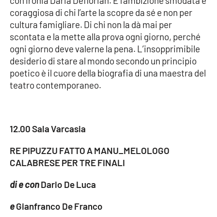
con ironia Daria Deflorian. È l’ambizione smodata e
Parchi Marini Calabria
coraggiosa di chi l’arte la scopre da sé e non per
cultura famigliare. Di chi non la dà mai per
Leggendo Alvaro insieme
scontata e la mette alla prova ogni giorno, perché
ogni giorno deve valerne la pena. L’insopprimibile
Imprese Di Calabria
desiderio di stare al mondo secondo un principio
poetico è il cuore della biografia di una maestra del
Le perfidie di Antonella Grippo
teatro contemporaneo.
Venti di comunicazione
12.00 Sala Varcasia
STREAMING
RE PIPUZZU FATTO A MANU_MELOLOGO
CALABRESE PER TRE FINALI
LaC TV
di e con
Dario De Luca
LaC Network
e
Gianfranco De Franco
LaC OnAir