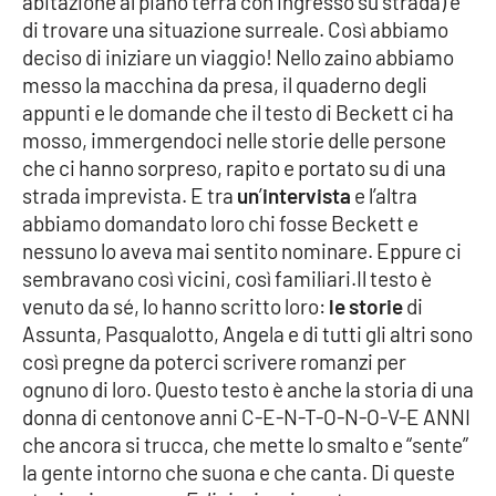
abitazione al piano terra con ingresso su strada) e
di trovare una situazione surreale. Così abbiamo
deciso di iniziare un viaggio! Nello zaino abbiamo
messo la macchina da presa, il quaderno degli
appunti e le domande che il testo di Beckett ci ha
mosso, immergendoci nelle storie delle persone
che ci hanno sorpreso, rapito e portato su di una
strada imprevista. E tra
un
’
intervista
e l’altra
abbiamo domandato loro chi fosse Beckett e
nessuno lo aveva mai sentito nominare. Eppure ci
sembravano così vicini, così familiari.Il testo è
venuto da sé, lo hanno scritto loro:
le storie
di
Assunta, Pasqualotto, Angela e di tutti gli altri sono
così pregne da poterci scrivere romanzi per
ognuno di loro. Questo testo è anche la storia di una
donna di centonove anni C-E-N-T-O-N-O-V-E ANNI
che ancora si trucca, che mette lo smalto e “sente”
la gente intorno che suona e che canta. Di queste