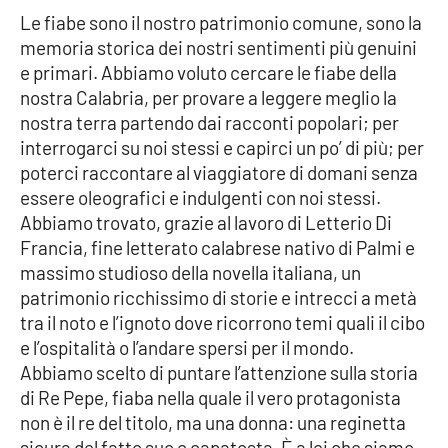
Le fiabe sono il nostro patrimonio comune, sono la
memoria storica dei nostri sentimenti più genuini
e primari. Abbiamo voluto cercare le fiabe della
EDIZIONI
LOCALI
nostra Calabria, per provare a leggere meglio la
Catanzaro
nostra terra partendo dai racconti popolari; per
interrogarci su noi stessi e capirci un po’ di più; per
poterci raccontare al viaggiatore di domani senza
Crotone
essere oleografici e indulgenti con noi stessi.
Abbiamo trovato, grazie al lavoro di Letterio Di
Vibo Valentia
Francia, fine letterato calabrese nativo di Palmi e
massimo studioso della novella italiana, un
Reggio Calabria
patrimonio ricchissimo di storie e intrecci a metà
tra il noto e l’ignoto dove ricorrono temi quali il cibo
Cosenza
e l’ospitalità o l’andare spersi per il mondo.
Abbiamo scelto di puntare l’attenzione sulla storia
Lamezia Terme
di Re Pepe, fiaba nella quale il vero protagonista
non è il re del titolo, ma una donna: una reginetta
sicura del fatto suo e capatosta. È a lei che siamo