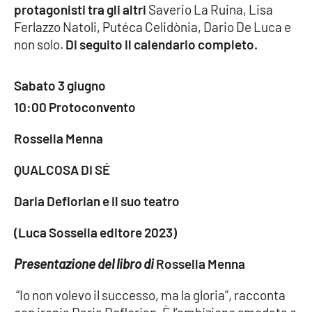
protagonisti tra gli altri
Saverio La Ruina, Lisa
Ferlazzo Natoli, Putéca Celidònia, Dario De Luca e
Cultura
non solo.
Di seguito il calendario completo.
Economia e Lavoro
Sabato 3 giugno
Politica
10:00 Protoconvento
Sanità
Rossella Menna
QUALCOSA DI SÉ
Società
Daria Deflorian e il suo teatro
Sport
(Luca Sossella editore 2023)
RUBRICHE
Presentazione del libro di
Rossella Menna
Good Morning Vietnam
“Io non volevo il successo, ma la gloria”, racconta