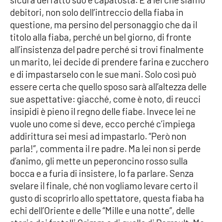
PROGETTI
SPECIALI
debitori, non solo dell’intreccio della fiaba in
questione, ma persino del personaggio che da il
Buona Sanità Calabria
titolo alla fiaba, perché un bel giorno, di fronte
all’insistenza del padre perché si trovi finalmente
un marito, lei decide di prendere farina e zucchero
LA
CALABRIAVISIONE
e di impastarselo con le sue mani. Solo così può
essere certa che quello sposo sarà all’altezza delle
Destinazioni
sue aspettative: giacché, come è noto, di reucci
insipidi è pieno il regno delle fiabe. Invece lei ne
Eventi
vuole uno come si deve, ecco perché c’impiega
addirittura sei mesi ad impastarlo. “Però non
Food
parla!”, commenta il re padre. Ma lei non si perde
d’animo, gli mette un peperoncino rosso sulla
Storie
bocca e a furia di insistere, lo fa parlare. Senza
svelare il finale, ché non vogliamo levare certo il
gusto di scoprirlo allo spettatore, questa fiaba ha
LAC
NETWORK
echi dell’Oriente e delle “Mille e una notte”, delle