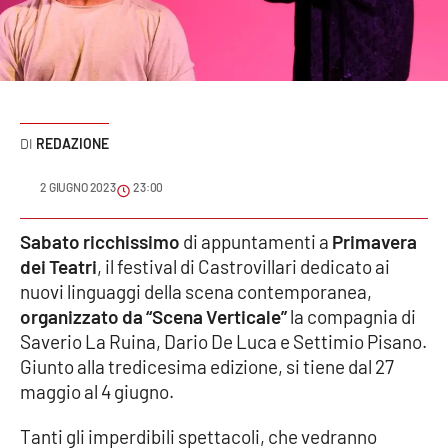
Sanità
Sport
Cultura
REDAZIONE
Podcast
2 GIUGNO 2023
23:00
Meteo
Sabato ricchissimo
di appuntamenti a
Primavera
dei Teatri
, il festival di Castrovillari dedicato ai
Editoriali
nuovi linguaggi della scena contemporanea,
organizzato da “Scena Verticale”
la compagnia di
Saverio La Ruina, Dario De Luca e Settimio Pisano.
VIDEO
Giunto alla tredicesima edizione, si tiene dal 27
Ambiente
maggio al 4 giugno.
Tanti gli imperdibili spettacoli, che vedranno
Cronaca