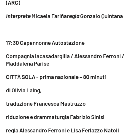
(ARG)
APP
interprete
Micaela Fariña
regia
Gonzalo Quintana
Android
Apple
17:30 Capannonne Autostazione
Compagnia lacasadargilla / Alessandro Ferroni /
Maddalena Parise
CITTÀ SOLA - prima nazionale – 80 minuti
di Olivia Laing,
traduzione Francesca Mastruzzo
riduzione e drammaturgia Fabrizio Sinisi
regia Alessandro Ferroni e Lisa Ferlazzo Natoli