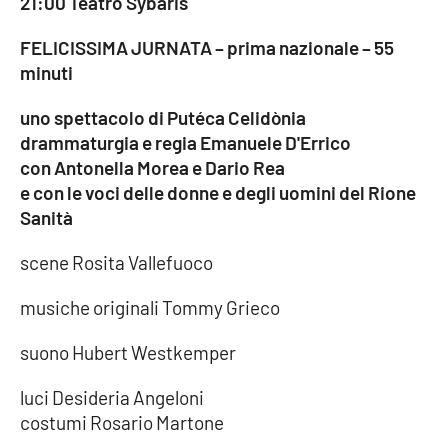
21:00 Teatro Sybaris
FELICISSIMA JURNATA – prima nazionale – 55
minuti
uno spettacolo di Puté
ca Celid
ònia
drammaturgia e regia Emanuele D'Errico
con Antonella Morea e Dario Rea
e con le voci delle donne e degli uomini del Rione
Sanità
scene Rosita Vallefuoco
musiche originali Tommy Grieco
suono Hubert Westkemper
luci Desideria Angeloni
costumi Rosario Martone