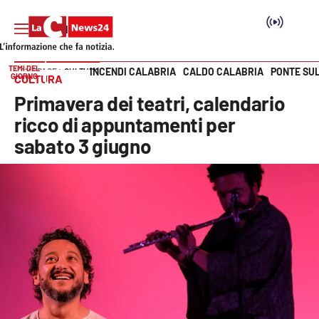
TEMI DEL
INCENDI CALABRIA
CALDO CALABRIA
PONTE SU
HOME PAGE
CULTURA
GIORNO
CULTURA
Vai
Primavera dei teatri, calendario
SEZIONI
ricco di appuntamenti per
sabato 3 giugno
Cronaca
Politica
Attualità
Economia e lavoro
Italia Mondo