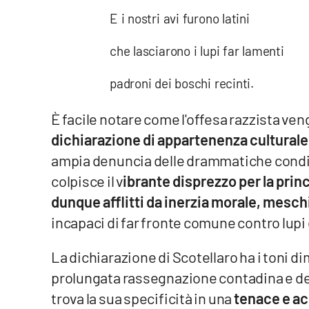
E i nostri avi furono latini
Reggio Calabria
che lasciarono i lupi far lamenti
Cosenza
padroni dei boschi recinti.
Lamezia Terme
È facile notare come l'offesa razzista ven
dichiarazione di appartenenza culturale
Progetti
speciali
ampia denuncia delle drammatiche condizio
Buona Sanità Calabria
colpisce il v
ibrante disprezzo per la princ
dunque afflitti da inerzia morale, mesch
La
incapaci di far fronte comune contro lupi
Calabriavisione
Destinazioni
La dichiarazione di Scotellaro ha i toni di
prolungata rassegnazione contadina e de
Eventi
trova la sua specificità in una
tenace e ac