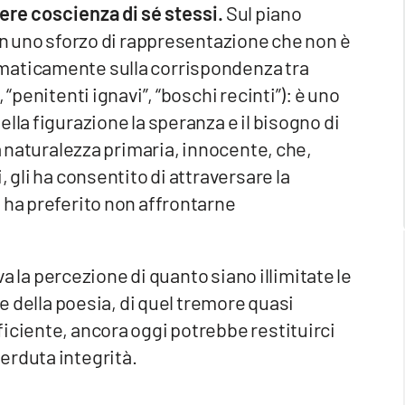
re coscienza di sé stessi.
Sul piano
 in uno sforzo di rappresentazione che non è
maticamente sulla corrispondenza tra
 “penitenti ignavi”, “boschi recinti”): è uno
lla figurazione la speranza e il bisogno di
la naturalezza primaria, innocente, che,
 gli ha consentito di attraversare la
 ha preferito non affrontarne
iva la percezione di quanto siano illimitate le
te della poesia, di quel tremore quasi
iciente, ancora oggi potrebbe restituirci
erduta integrità.