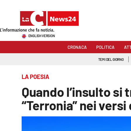
Sezioni
ENGLISH VERSION
Cronaca
CRONACA
POLITICA
AT
Politica
TEMI DEL GIORNO
Attualità
LA POESIA
Economia e lavoro
Quando l’insulto si t
Italia Mondo
“Terronia” nei versi
Sanità
Sport