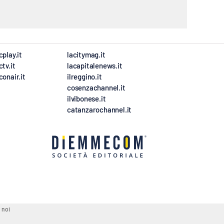
cplay.it
lacitymag.it
ctv.it
lacapitalenews.it
conair.it
ilreggino.it
cosenzachannel.it
ilvibonese.it
catanzarochannel.it
 noi