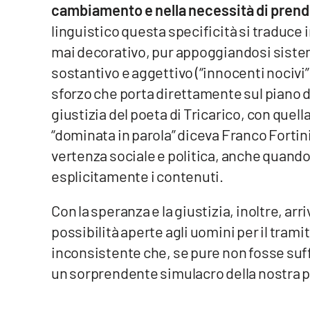
cambiamento e nella necessità di prende
Food
linguistico questa specificità si traduce
Storie
mai decorativo, pur appoggiandosi siste
sostantivo e aggettivo (“innocenti nocivi”,
LaC
sforzo che porta direttamente sul piano de
Network
giustizia del poeta di Tricarico, con quel
Lacplay.it
“dominata in parola” diceva Franco Fortini,
vertenza sociale e politica, anche quando
Lactv.it
esplicitamente i contenuti.
Laconair.it
Con la speranza e la giustizia, inoltre, arr
Lacitymag.it
possibilità aperte agli uomini per il trami
inconsistente che, se pure non fosse suff
Lacapitalenews.it
un sorprendente simulacro della nostra p
Ilreggino.it