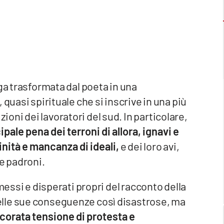
ga trasformata dal poeta in una
, quasi spirituale che si inscrive in una più
ni dei lavoratori del sud. In particolare,
ipale pena dei terroni di allora, ignavi e
inità e mancanza di ideali,
e dei loro avi,
 e padroni.
messi e disperati propri del racconto della
lle sue conseguenze così disastrose, ma
corata tensione di protesta e