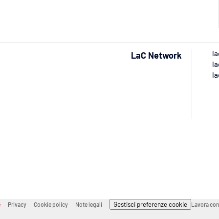
la
LaC Network
la
la
Gestisci preferenze cookie
e
Privacy
Cookie policy
Note legali
Lavora con