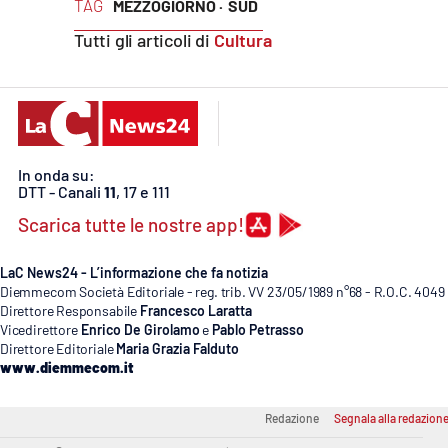
TAG
MEZZOGIORNO ·
SUD
Cosenzachannel.it
Tutti gli articoli di
Cultura
Ilvibonese.it
Catanzarochannel.it
In onda su:
App
DTT - Canali
11
, 17 e 111
Android
Scarica tutte le nostre app!
Apple
LaC News24 - L’informazione che fa notizia
Diemmecom Società Editoriale - reg. trib. VV 23/05/1989 n°68 - R.O.C. 4049
Direttore Responsabile
Francesco Laratta
Vicedirettore
Enrico De Girolamo
e
Pablo Petrasso
Direttore Editoriale
Maria Grazia Falduto
Vai
www.diemmecom.it
Redazione
Segnala alla redazion