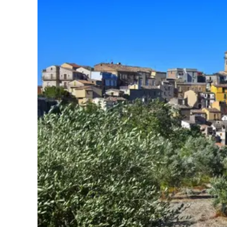
Cultura
Podcast
Meteo
Editoriali
Video
Ambiente
Cronaca
Cultura
Economia e Lavoro