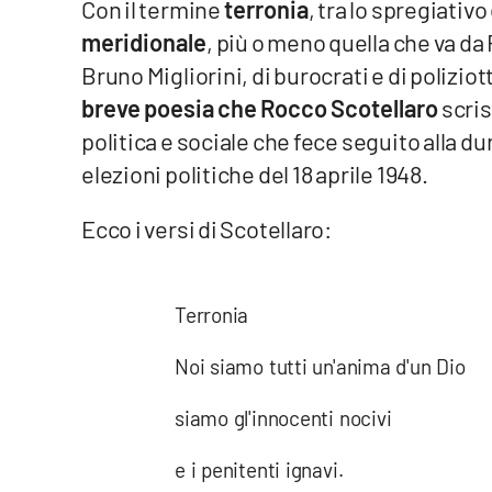
Con il termine
terronia
, tra lo spregiativo
meridionale
, più o meno quella che va da
Venti di comunicazione
Bruno Migliorini, di burocrati e di poliziott
breve poesia che Rocco Scotellaro
scris
Streaming
politica e sociale che fece seguito alla du
LaC TV
elezioni politiche del 18 aprile 1948.
LaC Network
Ecco i versi di Scotellaro:
LaC OnAir
Terronia
Edizioni
locali
Noi siamo tutti un'anima d'un Dio
Catanzaro
siamo gl'innocenti nocivi
Crotone
e i penitenti ignavi.
Vibo Valentia