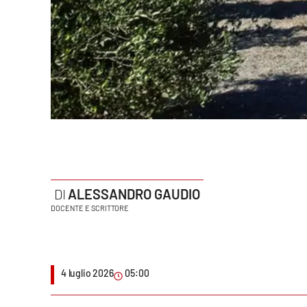
Politica
Sanità
Società
Sport
Rubriche
Good Morning Vietnam
ALESSANDRO GAUDIO
Parchi Marini Calabria
DOCENTE E SCRITTORE
Leggendo Alvaro insieme
Imprese Di Calabria
4 luglio 2026
05:00
Le perfidie di Antonella Grippo