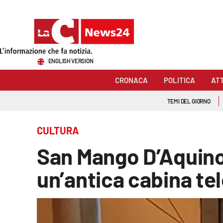
Sezioni
ENGLISH VERSION
Cronaca
CRONACA
POLITICA
AT
Politica
TEMI DEL GIORNO
Attualità
CULTURA
Economia e lavoro
San Mango D’Aquino,
Italia Mondo
un’antica cabina te
Sanità
Sport