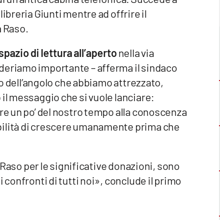
 libreria Giunti mentre ad offrire il
a Raso.
spazio di lettura all’aperto
nella via
deriamo importante – afferma il sindaco
ico dell’angolo che abbiamo attrezzato,
 il messaggio che si vuole lanciare:
are un po’ del nostro tempo alla conoscenza
bilità di crescere umanamente prima che
ia Raso per le significative donazioni, sono
 confronti di tutti noi», conclude il primo