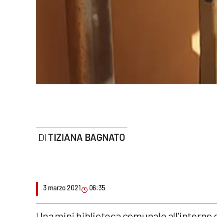
Politica
Sanità
Società
Sport
Rubriche
Good Morning Vietnam
TIZIANA BAGNATO
Parchi Marini Calabria
Leggendo Alvaro insieme
3 marzo 2021
06:35
Imprese Di Calabria
Le perfidie di Antonella Grippo
Una mini biblioteca comunale all’interno 