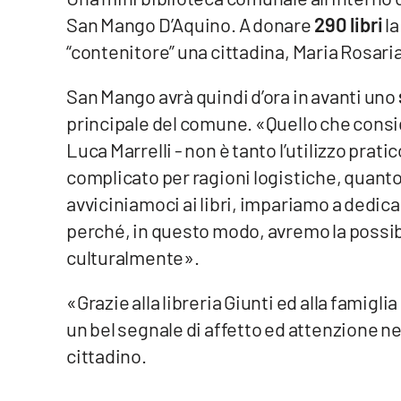
San Mango D’Aquino. A donare
290 libri
la
Venti di comunicazione
“contenitore” una cittadina, Maria Rosari
Streaming
San Mango avrà quindi d’ora in avanti uno
principale del comune. «Quello che consi
LaC TV
Luca Marrelli - non è tanto l’utilizzo prat
LaC Network
complicato per ragioni logistiche, quanto
avviciniamoci ai libri, impariamo a dedic
LaC OnAir
perché, in questo modo, avremo la possi
culturalmente».
Edizioni
locali
«Grazie alla libreria Giunti ed alla famigl
Catanzaro
un bel segnale di affetto ed attenzione nei
cittadino.
Crotone
Vibo Valentia