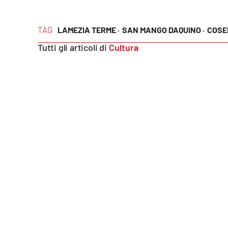
Reggio Calabria
TAG
LAMEZIA TERME ·
SAN MANGO DAQUINO ·
COSE
Cosenza
Tutti gli articoli di
Cultura
Lamezia Terme
Progetti
speciali
Buona Sanità Calabria
La
Calabriavisione
Destinazioni
Eventi