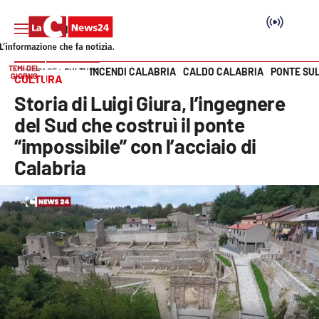
TEMI DEL
INCENDI CALABRIA
CALDO CALABRIA
PONTE SU
HOME PAGE
CULTURA
GIORNO
CULTURA
Vai
Storia di Luigi Giura, l’ingegnere
SEZIONI
del Sud che costruì il ponte
“impossibile” con l’acciaio di
Cronaca
Calabria
Politica
Attualità
Economia e lavoro
Italia Mondo