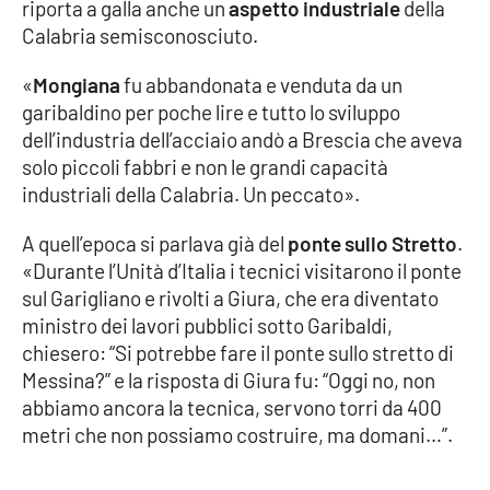
PROGETTI
riporta a galla anche un
aspetto industriale
della
SPECIALI
Calabria semisconosciuto.
Buona Sanità Calabria
«
Mongiana
fu abbandonata e venduta da un
garibaldino per poche lire e tutto lo sviluppo
dell’industria dell’acciaio andò a Brescia che aveva
LA
CALABRIAVISIONE
solo piccoli fabbri e non le grandi capacità
Destinazioni
industriali della Calabria. Un peccato».
A quell’epoca si parlava già del
ponte sullo Stretto
.
Eventi
«Durante l’Unità d’Italia i tecnici visitarono il ponte
sul Garigliano e rivolti a Giura, che era diventato
Food
ministro dei lavori pubblici sotto Garibaldi,
chiesero: “Si potrebbe fare il ponte sullo stretto di
Storie
Messina?” e la risposta di Giura fu: “Oggi no, non
abbiamo ancora la tecnica, servono torri da 400
metri che non possiamo costruire, ma domani…”.
LAC
NETWORK