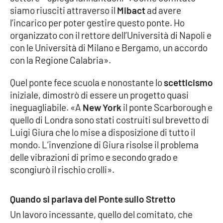
siamo riusciti attraverso il
Mibact
ad avere
l’incarico per poter gestire questo ponte. Ho
organizzato con il rettore dell’Università di Napoli e
EDIZIONI
LOCALI
con le Università di Milano e Bergamo, un accordo
con la Regione Calabria».
Catanzaro
Quel ponte fece scuola e nonostante lo
scetticismo
Crotone
iniziale, dimostrò di essere un progetto quasi
ineguagliabile. «A
New York
il ponte Scarborough e
Vibo Valentia
quello di Londra sono stati costruiti sul brevetto di
Luigi Giura che lo mise a disposizione di tutto il
Reggio Calabria
mondo. L’invenzione di Giura risolse il problema
delle vibrazioni di primo e secondo grado e
Cosenza
scongiurò il rischio crolli».
Lamezia Terme
Quando si parlava del Ponte sullo Stretto
Un lavoro incessante, quello del comitato, che