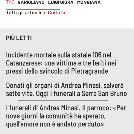
Lacplay.it
TAG
GARIGLIANO ·
LUIGI GIURA ·
MONGIANA
Tutti gli articoli di
Cultura
Lactv.it
Laconair.it
PIÙ LETTI
Lacitymag.it
Incidente mortale sulla statale 106 nel
Catanzarese: una vittima e tre feriti nei
Lacapitalenews.it
pressi dello svincolo di Pietragrande
Ilreggino.it
Donati gli organi di Andrea Minasi, salverà
sette vite. Oggi i funerali a Serra San Bruno
Cosenzachannel.it
I funerali di Andrea Minasi. Il parroco: «Per
Ilvibonese.it
nove giorni la comunità ha sperato,
quell’amore non è andato perduto»
Catanzarochannel.it