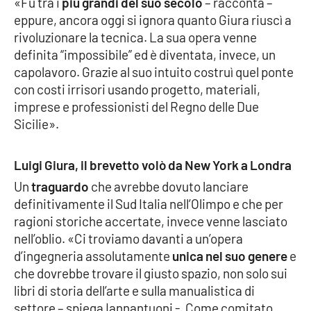
«Fu tra i
più grandi del suo secolo
– racconta –
Parchi Marini Calabria
eppure, ancora oggi si ignora quanto Giura riuscì a
rivoluzionare la tecnica. La sua opera venne
Leggendo Alvaro insieme
definita “impossibile” ed è diventata, invece, un
capolavoro. Grazie al suo intuito costruì quel ponte
Imprese Di Calabria
con costi irrisori usando progetto, materiali,
imprese e professionisti del Regno delle Due
Le perfidie di Antonella Grippo
Sicilie».
Venti di comunicazione
Luigi Giura, il
brevetto volò da New York a Londra
Un
traguardo
che avrebbe dovuto lanciare
definitivamente il Sud Italia nell’Olimpo e che per
STREAMING
ragioni storiche accertate, invece venne lasciato
nell’oblio. «Ci troviamo davanti a un’opera
LaC TV
d’ingegneria assolutamente
unica nel suo genere
e
che dovrebbe trovare il giusto spazio, non solo sui
LaC Network
libri di storia dell’arte e sulla manualistica di
settore – spiega Iannantuoni -. Come comitato
LaC OnAir