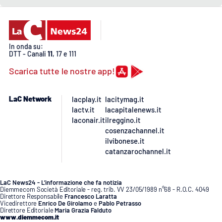
In onda su:
DTT - Canali
11
, 17 e 111
Scarica tutte le nostre app!
LaC Network
lacplay.it
lacitymag.it
lactv.it
lacapitalenews.it
laconair.it
ilreggino.it
cosenzachannel.it
ilvibonese.it
catanzarochannel.it
LaC News24 - L’informazione che fa notizia
Diemmecom Società Editoriale - reg. trib. VV 23/05/1989 n°68 - R.O.C. 4049
Direttore Responsabile
Francesco Laratta
Vicedirettore
Enrico De Girolamo
e
Pablo Petrasso
Direttore Editoriale
Maria Grazia Falduto
www.diemmecom.it