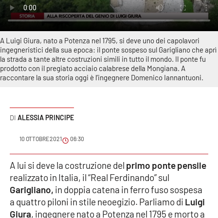
Sanità
Sport
A Luigi Giura, nato a Potenza nel 1795, si deve uno dei capolavori
ingegneristici della sua epoca: il ponte sospeso sul Garigliano che aprì
Cultura
la strada a tante altre costruzioni simili in tutto il mondo. Il ponte fu
prodotto con il pregiato acciaio calabrese della Mongiana. A
raccontare la sua storia oggi è l’ingegnere Domenico Iannantuoni.
Podcast
Meteo
ALESSIA PRINCIPE
Editoriali
10 OTTOBRE 2021
06:30
A lui si deve la costruzione del
primo ponte pensile
VIDEO
realizzato in Italia, il “Real Ferdinando” sul
Garigliano,
Ambiente
in doppia catena in ferro fuso sospesa
a quattro piloni in stile neoegizio. Parliamo di
Luigi
Giura
, ingegnere nato a Potenza nel 1795 e morto a
Cronaca