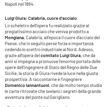
Napoli nel 1864.
Cultura
Luigi Giura: Calabria, cuore d’acciaio
Economia e Lavoro
Lo scheletro dell’opera fu realizzato grazie al
pregiatissimo acciaio che veniva prodotto a
Politica
Mongiana
, Calabria, all’epoca il cuore d’acciaio del
Paese, che in seguito perse forza e importanza
Sanità
cedendo lo scettro industriale al Nord. Adesso,
grazie all’opera del
comitato Luigi Giura
, che da
Società
anni si impegna a promuove l’enorme portata delle
opere dell’ingegnere di Stato del Regno delle Due
Sport
Sicilie, la storia di Giura rivede la luce nella giusta
prospettiva. A raccontarne è l’ingegnere
Domenico Iannantuoni
, che da molto tempo studia
RUBRICHE
le carte ritrovate che svelano i segreti della grande
avventura del ponte sul Garigliano.
Good Morning Vietnam