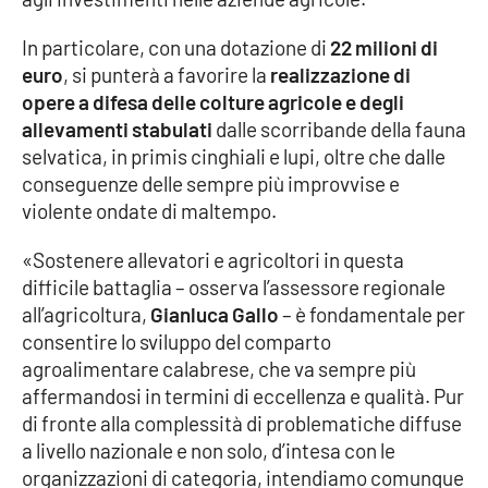
In particolare, con una dotazione di
22 milioni di
Cultura
euro
, si punterà a favorire la
realizzazione di
opere a difesa delle colture agricole e degli
Economia e Lavoro
allevamenti
stabulati
dalle scorribande della fauna
selvatica, in primis cinghiali e lupi, oltre che dalle
Politica
conseguenze delle sempre più improvvise e
violente ondate di maltempo.
Sanità
«Sostenere allevatori e agricoltori in questa
Società
difficile battaglia – osserva l’assessore regionale
all’agricoltura,
Gianluca Gallo
– è fondamentale per
Sport
consentire lo sviluppo del comparto
agroalimentare calabrese, che va sempre più
affermandosi in termini di eccellenza e qualità. Pur
RUBRICHE
di fronte alla complessità di problematiche diffuse
a livello nazionale e non solo, d’intesa con le
Good Morning Vietnam
organizzazioni di categoria, intendiamo comunque