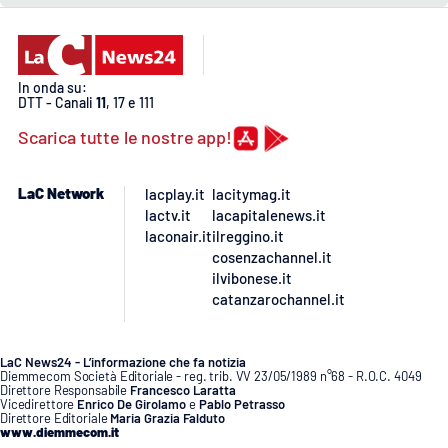
APP
Android
In onda su:
DTT - Canali
11
, 17 e 111
Apple
Scarica tutte le nostre app!
LaC Network
lacplay.it
lacitymag.it
lactv.it
lacapitalenews.it
laconair.it
ilreggino.it
cosenzachannel.it
ilvibonese.it
catanzarochannel.it
LaC News24 - L’informazione che fa notizia
Diemmecom Società Editoriale - reg. trib. VV 23/05/1989 n°68 - R.O.C. 4049
Direttore Responsabile
Francesco Laratta
Vicedirettore
Enrico De Girolamo
e
Pablo Petrasso
Direttore Editoriale
Maria Grazia Falduto
www.diemmecom.it