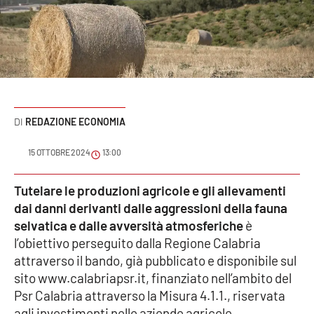
Sanità
Sport
Cultura
Podcast
REDAZIONE ECONOMIA
Meteo
15 OTTOBRE 2024
13:00
Editoriali
Tutelare le produzioni agricole e gli allevamenti
dai danni derivanti dalle aggressioni della fauna
selvatica e dalle avversità atmosferiche
è
l’obiettivo perseguito dalla Regione Calabria
VIDEO
attraverso il bando, già pubblicato e disponibile sul
Ambiente
sito www.calabriapsr.it, finanziato nell’ambito del
Psr Calabria attraverso la Misura 4.1.1., riservata
Cronaca
agli investimenti nelle aziende agricole.