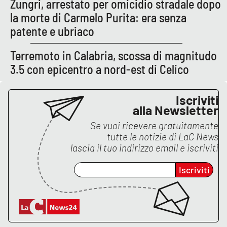
Zungri, arrestato per omicidio stradale dopo
Lacplay.it
la morte di Carmelo Purita: era senza
Lactv.it
patente e ubriaco
Terremoto in Calabria, scossa di magnitudo
Laconair.it
3.5 con epicentro a nord-est di Celico
Lacitymag.it
Iscriviti
Lacapitalenews.it
alla Newsletter
Se vuoi ricevere gratuitamente
Ilreggino.it
tutte le notizie di
LaC News
lascia il tuo indirizzo email e iscriviti
Cosenzachannel.it
Iscriviti
Ilvibonese.it
Catanzarochannel.it