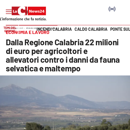
TEMI DEL
INCENDI CALABRIA
CALDO CALABRIA
PONTE SU
HOME PAGE
ECONOMIA E LAVORO
GIORNO
ECONOMIA E LAVORO
Vai
Dalla Regione Calabria 22 milioni
SEZIONI
di euro per agricoltori e
allevatori contro i danni da fauna
Cronaca
selvatica e maltempo
Politica
Attualità
Economia e lavoro
Italia Mondo