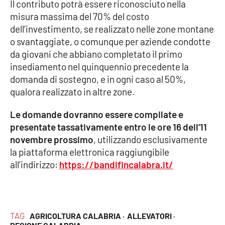
Il contributo potrà essere riconosciuto nella
misura massima del 70% del costo
dell’investimento, se realizzato nelle zone montane
EDIZIONI
LOCALI
o svantaggiate, o comunque per aziende condotte
da giovani che abbiano completato il primo
Catanzaro
insediamento nel quinquennio precedente la
domanda di sostegno, e in ogni caso al 50%,
Crotone
qualora realizzato in altre zone.
Vibo Valentia
Le domande dovranno essere compilate e
presentate tassativamente entro le ore 16 dell’11
Reggio Calabria
novembre prossimo
, utilizzando esclusivamente
la piattaforma elettronica raggiungibile
Cosenza
all’indirizzo:
https://bandifincalabra.it/
Lamezia Terme
TAG
AGRICOLTURA CALABRIA ·
ALLEVATORI ·