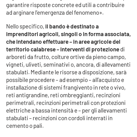
garantire risposte concrete ed utili a contribuire
Parchi Marini Calabria
ad arginare l’emergenza del fenomeno».
Leggendo Alvaro insieme
Nello specifico,
il bando è destinato a
imprenditori agricoli, singoli o in forma associata,
Imprese Di Calabria
che intendano effettuare – in aree agricole del
territorio calabrese – interventi di protezione
di
Le perfidie di Antonella Grippo
arboreti da frutto, colture ortive da pieno campo,
vigneti, uliveti, seminativi o, ancora, di allevamenti
Venti di comunicazione
stabulati. Mediante le risorse a disposizione, sarà
possibile procedere – ad esempio – all’acquisto e
installazione di sistemi frangivento in rete o vivo,
STREAMING
reti antigrandine, reti ombreggianti, recinzioni
perimetrali, recinzioni perimetrali con protezioni
LaC TV
elettriche a bassa intensità e – per gli allevamenti
stabulati – recinzioni con cordoli interrati in
LaC Network
cemento o pali.
LaC OnAir