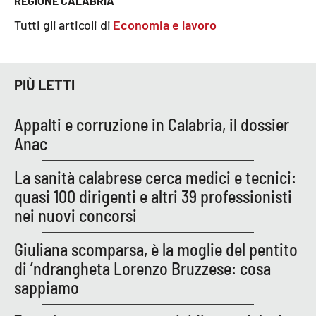
REGIONE CALABRIA
PROGETTI
SPECIALI
Tutti gli articoli di
Economia e lavoro
Buona Sanità Calabria
PIÙ LETTI
LA
CALABRIAVISIONE
Appalti e corruzione in Calabria, il dossier
Destinazioni
Anac
Eventi
La sanità calabrese cerca medici e tecnici:
quasi 100 dirigenti e altri 39 professionisti
Food
nei nuovi concorsi
Storie
Giuliana scomparsa, è la moglie del pentito
di ’ndrangheta Lorenzo Bruzzese: cosa
sappiamo
LAC
NETWORK