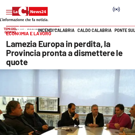
TEMI DEL
INCENDI CALABRIA
CALDO CALABRIA
PONTE SU
HOME PAGE
ECONOMIA E LAVORO
GIORNO
ECONOMIA E LAVORO
Vai
Lamezia Europa in perdita, la
SEZIONI
Provincia pronta a dismettere le
quote
Cronaca
Politica
Attualità
Economia e lavoro
Italia Mondo