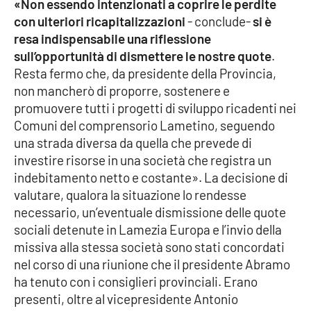
«Non essendo intenzionati a coprire le perdite
Parchi Marini Calabria
con ulteriori ricapitalizzazioni
- conclude-
si è
resa indispensabile una riflessione
Leggendo Alvaro insieme
sull’opportunità di dismettere le nostre quote
.
Resta fermo che, da presidente della Provincia,
Imprese Di Calabria
non mancherò di proporre, sostenere e
promuovere tutti i progetti di sviluppo ricadenti nei
Le perfidie di Antonella Grippo
Comuni del comprensorio Lametino, seguendo
una strada diversa da quella che prevede di
Venti di comunicazione
investire risorse in una società che registra un
indebitamento netto e costante». La decisione di
valutare, qualora la situazione lo rendesse
STREAMING
necessario, un’eventuale dismissione delle quote
sociali detenute in Lamezia Europa e l’invio della
LaC TV
missiva alla stessa società sono stati concordati
nel corso di una riunione che il presidente Abramo
LaC Network
ha tenuto con i consiglieri provinciali. Erano
presenti, oltre al vicepresidente Antonio
LaC OnAir