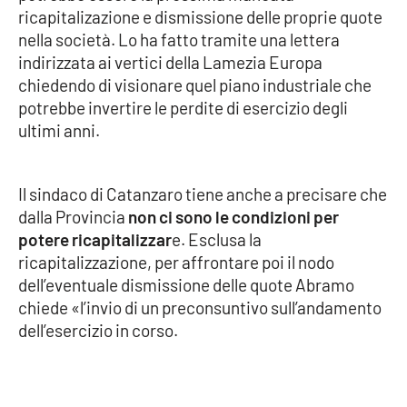
ricapitalizazione e dismissione delle proprie quote
nella società. Lo ha fatto tramite una lettera
Cultura
indirizzata ai vertici della Lamezia Europa
chiedendo di visionare quel piano industriale che
Economia e Lavoro
potrebbe invertire le perdite di esercizio degli
ultimi anni.
Politica
Sanità
Il sindaco di Catanzaro tiene anche a precisare che
dalla Provincia
non ci sono le condizioni per
Società
potere ricapitalizzar
e. Esclusa la
ricapitalizzazione, per affrontare poi il nodo
Sport
dell’eventuale dismissione delle quote Abramo
chiede «l’invio di un preconsuntivo sull’andamento
dell’esercizio in corso.
RUBRICHE
Good Morning Vietnam