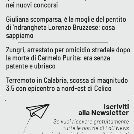
PROGETTI
SPECIALI
nei nuovi concorsi
Buona Sanità Calabria
Giuliana scomparsa, è la moglie del pentito
di ’ndrangheta Lorenzo Bruzzese: cosa
sappiamo
LA
CALABRIAVISIONE
Zungri, arrestato per omicidio stradale dopo
Destinazioni
la morte di Carmelo Purita: era senza
patente e ubriaco
Eventi
Terremoto in Calabria, scossa di magnitudo
Food
3.5 con epicentro a nord-est di Celico
Storie
Iscriviti
alla Newsletter
Se vuoi ricevere gratuitamente
LAC
NETWORK
tutte le notizie di
LaC News