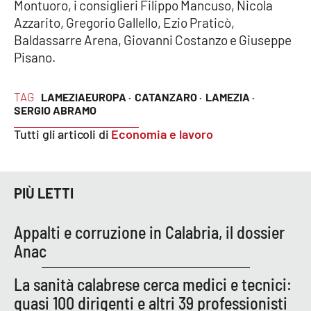
Montuoro, i consiglieri Filippo Mancuso, Nicola
Azzarito, Gregorio Gallello, Ezio Praticò,
Baldassarre Arena, Giovanni Costanzo e Giuseppe
EDIZIONI
LOCALI
Pisano.
Catanzaro
TAG
LAMEZIAEUROPA ·
CATANZARO ·
LAMEZIA ·
SERGIO ABRAMO
Crotone
Tutti gli articoli di
Economia e lavoro
Vibo Valentia
Reggio Calabria
PIÙ LETTI
Cosenza
Appalti e corruzione in Calabria, il dossier
Anac
Lamezia Terme
La sanità calabrese cerca medici e tecnici:
quasi 100 dirigenti e altri 39 professionisti