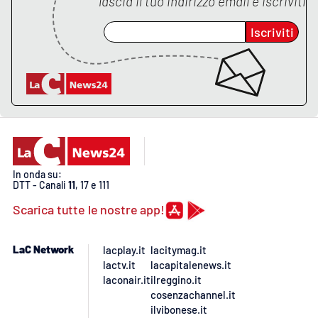
lascia il tuo indirizzo email e iscriviti
Lacplay.it
Iscriviti
Lactv.it
Laconair.it
Lacitymag.it
Lacapitalenews.it
In onda su:
Ilreggino.it
DTT - Canali
11
, 17 e 111
Scarica tutte le nostre app!
Cosenzachannel.it
LaC Network
lacplay.it
lacitymag.it
Ilvibonese.it
lactv.it
lacapitalenews.it
laconair.it
ilreggino.it
Catanzarochannel.it
cosenzachannel.it
ilvibonese.it