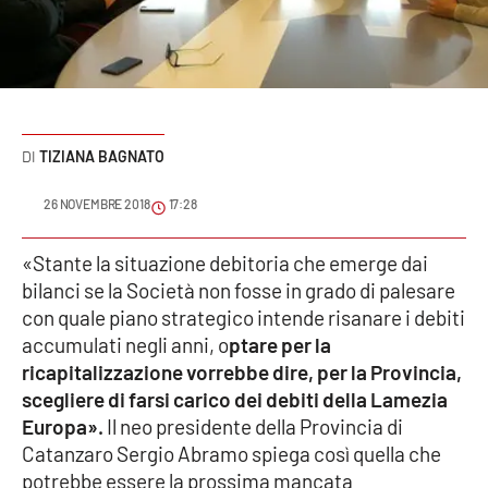
Sanità
Sport
Cultura
TIZIANA BAGNATO
Podcast
26 NOVEMBRE 2018
17:28
Meteo
«Stante la situazione debitoria che emerge dai
bilanci se la Società non fosse in grado di palesare
Editoriali
con quale piano strategico intende risanare i debiti
accumulati negli anni, o
ptare per la
ricapitalizzazione vorrebbe dire, per la Provincia,
VIDEO
scegliere di farsi carico dei debiti della Lamezia
Ambiente
Europa».
Il neo presidente della Provincia di
Catanzaro Sergio Abramo spiega così quella che
Cronaca
potrebbe essere la prossima mancata