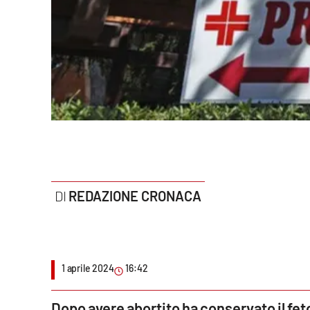
Politica
Sanità
Società
Sport
Rubriche
Good Morning Vietnam
REDAZIONE CRONACA
Parchi Marini Calabria
Leggendo Alvaro insieme
1 aprile 2024
16:42
Imprese Di Calabria
Le perfidie di Antonella Grippo
Dopo avere abortito ha conservato il feto