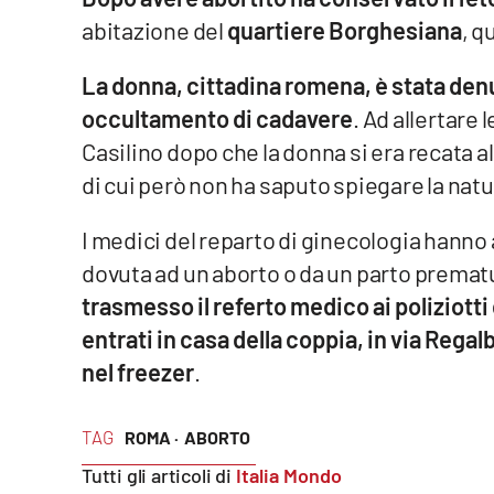
abitazione del
quartiere Borghesiana
, q
Venti di comunicazione
La donna, cittadina romena, è stata denu
Streaming
occultamento di cadavere
. Ad allertare 
Casilino dopo che la donna si era recata 
LaC TV
di cui però non ha saputo spiegare la natu
LaC Network
I medici del reparto di ginecologia hanno
LaC OnAir
dovuta ad un aborto o da un parto premat
trasmesso il referto medico ai poliziotti
Edizioni
entrati in casa della coppia, in via Regal
locali
nel freezer
.
Catanzaro
Crotone
TAG
ROMA ·
ABORTO
Tutti gli articoli di
Italia Mondo
Vibo Valentia