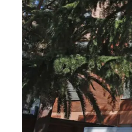
Cultura
Podcast
Meteo
Editoriali
Video
Ambiente
Cronaca
Cultura
Economia e Lavoro