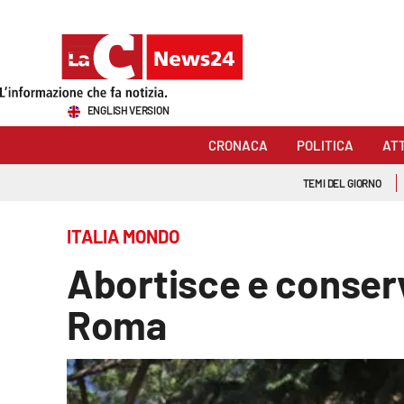
Sezioni
ENGLISH VERSION
Cronaca
CRONACA
POLITICA
AT
Politica
TEMI DEL GIORNO
Attualità
ITALIA MONDO
Economia e lavoro
Abortisce e conserv
Italia Mondo
Roma
Sanità
Sport