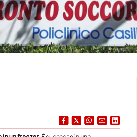
 in un freezer.
È successo in una